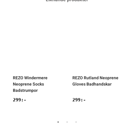
REZO
Windermere
REZO
Rutland Neoprene
Neoprene Socks
Gloves Badhandskar
S
Badstrumpor
299
:-
299
:-