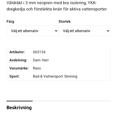
Våtdräkt i 3 mm neopren med bra isolering, YKK-
dragkedja och förstärkta knän för aktiva vattensporter.
Underkläder
Skridskor
Underkläder
Skridskor
Hockey
Färg
Storlek
Skydd
Skydd
Innebandy
Sporttillbehör
Sporttillbehör
Lek & spel
Artikelnr:
063154
Stavar
Stavar
Längdåkning
Avdelning:
Dam
Herr
Varumärke:
Rezo
Träning
Träning
Löpning
Sport:
Bad & Vattensport
Simning
Väskor
Väskor
Outdoor
Övrigt
Övrigt
Padel
Beskrivning
Rullskidor