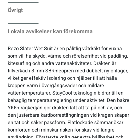
Övrigt
Sportswear
Lokala avvikelser kan förekomma
Tennis
Rezo Slater Wet Suit är en pålitlig våtdräkt för vuxna
Träning
som vill ha skydd, värme och rörelsefrihet vid paddling,
kitesurfing och andra vattenaktiviteter. Dräkten är
Volleyboll
tillverkad i 3 mm SBR-neopren med dubbelt nylonlager,
vilket ger effektiv isolering och hjälper till att hålla
kroppen varm i övergångsväder och mildare
Walking
vattentemperaturer. StayCool-teknologin bidrar till en
behaglig temperaturreglering under aktivitet. Den bakre
YKK-dragkedjan gör dräkten lätt att ta på och av, och
den justerbara kardborrestängningen vid kragen skapar
en tät och säker passform. Flatlockade sömmar ökar
komforten och minskar risken för skav vid längre
användning. Förstärkta knän ger extra hållbarhet och