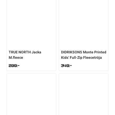
Sportswear
Tennis
Träning
TRUE NORTH
Jacka
DIDRIKSONS
Monte Printed
Volleyboll
M.fleece
Kids’ Full-Zip Fleecetröja
299
:-
349
:-
Walking