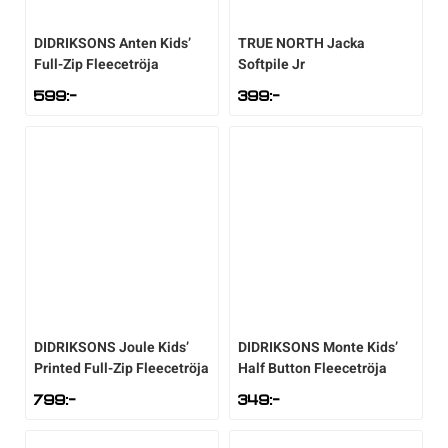
Underkläder
Skridskor
Underkläder
Skridskor
Hockey
DIDRIKSONS
Anten Kids’
TRUE NORTH
Jacka
Full-Zip Fleecetröja
Softpile Jr
Skydd
Skydd
Innebandy
599
:-
399
:-
Sporttillbehör
Sporttillbehör
Lek & spel
Stavar
Stavar
Längdåkning
Träning
Träning
Löpning
Väskor
Väskor
Outdoor
DIDRIKSONS
Joule Kids’
DIDRIKSONS
Monte Kids’
Printed Full-Zip Fleecetröja
Half Button Fleecetröja
Övrigt
Övrigt
Padel
799
:-
349
:-
Rullskidor