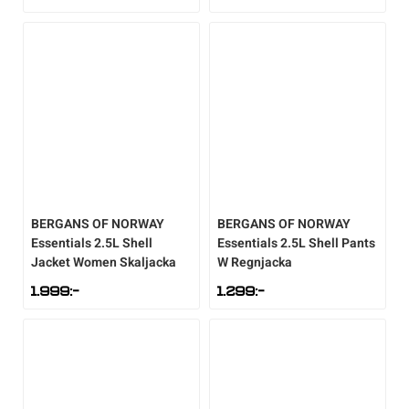
Sportswear
Tennis
Träning
Volleyboll
BERGANS OF NORWAY
BERGANS OF NORWAY
Essentials 2.5L Shell
Essentials 2.5L Shell Pants
Walking
Jacket Women Skaljacka
W Regnjacka
1.999
:-
1.299
:-