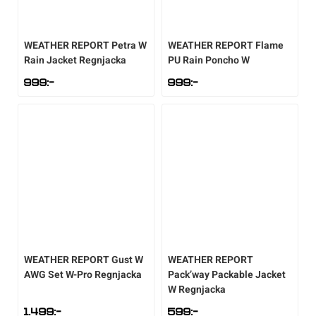
Underkläder
Skridskor
Underkläder
Skridskor
Hockey
WEATHER REPORT
Petra W
WEATHER REPORT
Flame
Rain Jacket Regnjacka
PU Rain Poncho W
Skydd
Skydd
Innebandy
999
:-
999
:-
Sporttillbehör
Sporttillbehör
Lek & spel
Stavar
Stavar
Längdåkning
Träning
Träning
Löpning
Väskor
Väskor
Outdoor
WEATHER REPORT
Gust W
WEATHER REPORT
Övrigt
Övrigt
Padel
AWG Set W-Pro Regnjacka
Pack’way Packable Jacket
W Regnjacka
Rullskidor
1.499
:-
599
:-