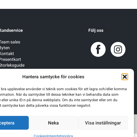
Kundservice
Följ oss
Team sales
Byten
Kontakt
Presentkort
Storleksguide
Förmånscykel
Hantera samtycke för cookies
n bra upplevelse använder vi teknik som cookies för att lagra och/eller komma
ormation. När du samtycker till dessa tekniker kan vi behandla data som
 eller unika ID:n på denna webbplats. Om du inte samtycker eller om du
itt samtycke kan detta påverka vissa funktioner negativt.
ceptera
Neka
Visa inställningar
Cookies
Integritetspolicy