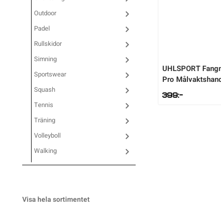
Outdoor
Sportswear
Padel
Rullskidor
Tennis
Simning
UHLSPORT
Fang
Sportswear
Pro Målvaktshan
Träning
Squash
399
:-
Tennis
Volleyboll
Träning
Volleyboll
Walking
Walking
Visa hela sortimentet