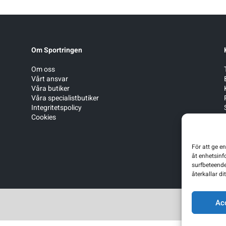
Om Sportringen
Om oss
Vårt ansvar
Våra butiker
Våra specialistbutiker
Integritetspolicy
Cookies
För att ge e
åt enhetsinf
surfbeteende
återkallar d
Ac