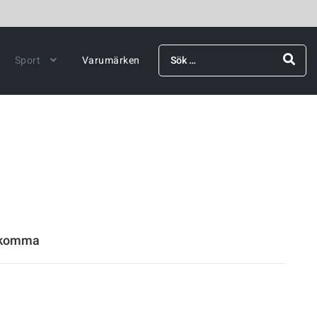
Sök
Sport
Varumärken
efter:
rekomma