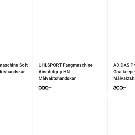
maschine Soft
UHLSPORT
Fangmaschine
ADIDAS
Pr
aktshandskar
Absolutgrip HN
Goalkeepe
Målvaktshandskar
Målvaktsh
999
:-
299
:-