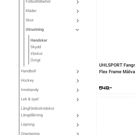
Fotbolltillbehör
Underkläder
Skridskor
Underkläder
Skridskor
Hockey
Kläder
Skor
Skydd
Skydd
Innebandy
Utrustning
Handskar
Sporttillbehör
Sporttillbehör
Lek & spel
Skydd
Väskor
Övrigt
Stavar
Stavar
Längdåkning
UHLSPORT
Fang
Handboll
Flex Frame Målv
Träning
Träning
Löpning
Hockey
549
:-
Innebandy
Väskor
Väskor
Outdoor
Lek & spel
Långfärdsskridskor
Övrigt
Övrigt
Padel
Längdåkning
Löpning
Rullskidor
Orientering