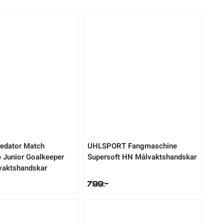
edator Match
UHLSPORT
Fangmaschine
 Junior Goalkeeper
Supersoft HN Målvaktshandskar
vaktshandskar
799
:-