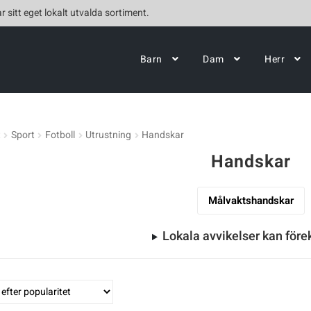
r sitt eget lokalt utvalda sortiment.
Barn
Dam
Herr
t
Sport
Fotboll
Utrustning
Handskar
Handskar
Målvaktshandskar
Lokala avvikelser kan fö