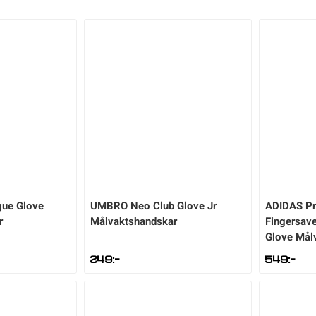
ue Glove
UMBRO
Neo Club Glove Jr
ADIDAS
Pr
r
Målvaktshandskar
Fingersave
Glove Mål
249
:-
549
:-