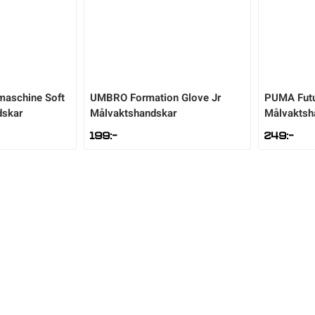
maschine Soft
UMBRO
Formation Glove Jr
PUMA
Fut
dskar
Målvaktshandskar
Målvaktsh
199
:-
249
:-