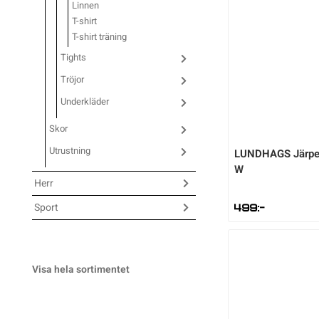
Linnen
T-shirt
Underkläder
Skridskor
Underkläder
Skridskor
Hockey
T-shirt träning
Tights
Skydd
Skydd
Innebandy
Tröjor
Underkläder
Sporttillbehör
Sporttillbehör
Lek & spel
Skor
Stavar
Stavar
Längdåkning
Utrustning
LUNDHAGS
Järpe
W
Herr
Träning
Träning
Löpning
Sport
499
:-
Väskor
Väskor
Outdoor
Visa hela sortimentet
Övrigt
Övrigt
Padel
Rullskidor