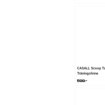
CASALL
Scoop T
Träningslinne
599
:-