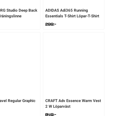
ORG
Studio Deep Back
ADIDAS
Adi365 Running
räningslinne
Essentials T-Shirt Löpar-T-Shirt
299
:-
avel Regular Graphic
CRAFT
Adv Essence Warm Vest
2 W Löparväst
849
:-