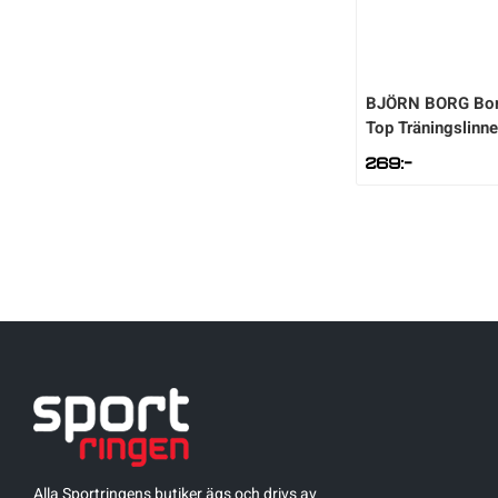
BJÖRN BORG
Bor
Top Träningslinne
269
:-
Alla Sportringens butiker ägs och drivs av