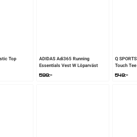
stic Top
ADIDAS
Adi365 Running
Q SPORT
Essentials Vest W Löparväst
Touch Tee
599
:-
549
:-