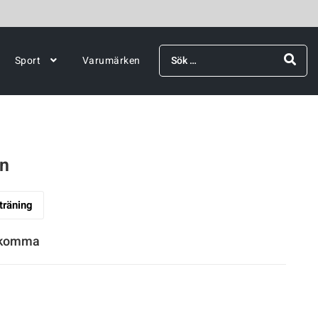
Sök
Sport
Varumärken
efter:
en
 träning
rekomma