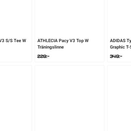
V3 S/S Tee W
ATHLECIA
Pacy V3 Top W
ADIDAS
Ty
Träningslinne
Graphic T-
229
:-
349
:-