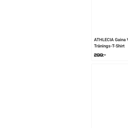
Sportswear
Tennis
ATHLECIA
Gaina 
Tränings-T-Shirt
Träning
299
:-
Volleyboll
Walking