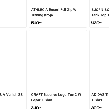
ATHLECIA
Emarri Full Zip W
BJÖRN B
Träningströja
Tank Top T
549
:-
439
:-
UA Vanish SS
CRAFT
Essence Logo Tee 2 W
ADIDAS
Tr
Löpar-T-Shirt
T-Shirt
249
:-
299
:-