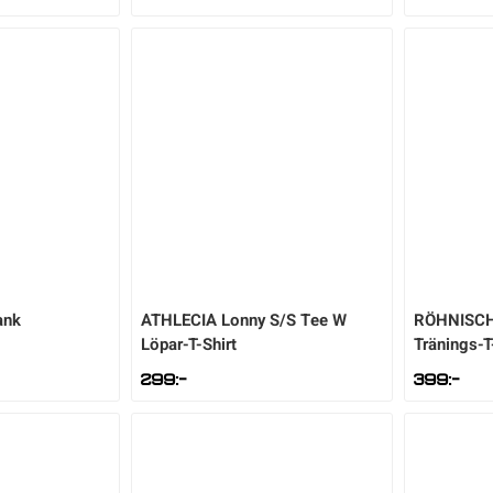
ank
ATHLECIA
Lonny S/S Tee W
RÖHNISC
Löpar-T-Shirt
Tränings-T
299
:-
399
:-