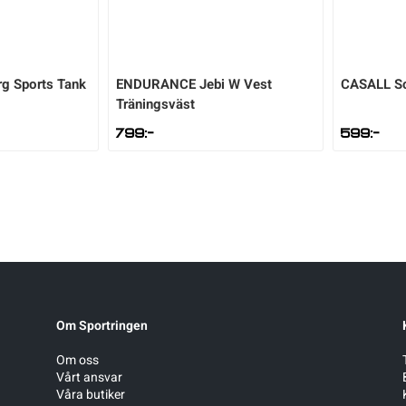
g Sports Tank
ENDURANCE
Jebi W Vest
CASALL
S
Träningsväst
799
:-
599
:-
Om Sportringen
Om oss
Vårt ansvar
Våra butiker