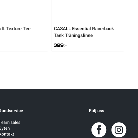
oft Texture Tee
CASALL
Essential Racerback
Tank Träningslinne
399
:-
Kundservice
Följ oss
Team sales
Byten
Kontakt