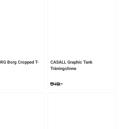
ORG
Borg Cropped T-
CASALL
Graphic Tank
Träningslinne
549
:-