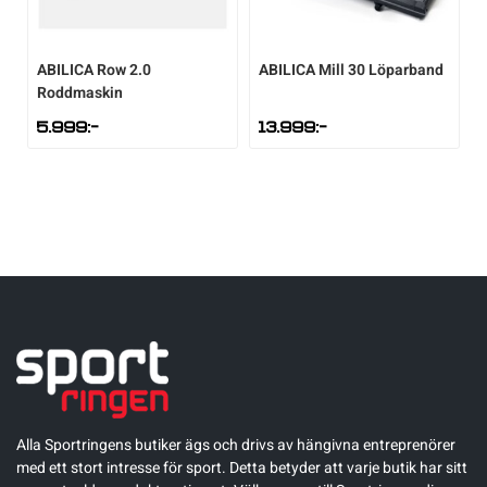
Underkläder
Skridskor
Underkläder
Skridskor
Hockey
ABILICA
Row 2.0
ABILICA
Mill 30 Löparband
Roddmaskin
Skydd
Skydd
Innebandy
5.999
:-
13.999
:-
Sporttillbehör
Sporttillbehör
Lek & spel
Stavar
Stavar
Längdåkning
Träning
Träning
Löpning
Väskor
Väskor
Outdoor
Övrigt
Övrigt
Padel
Alla Sportringens butiker ägs och drivs av hängivna entreprenörer
med ett stort intresse för sport. Detta betyder att varje butik har sitt
Rullskidor