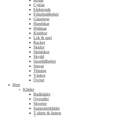
Bollar
Cyklar
Elektronik
Friluftstillbehör
Glasögon
Handskar
Hjälmar
Klubbor
Lek & spel
Racket
Skidor
Skridskor
Skydd
Sporttillbehör
Stavar
Träning
Väskor
Övrigt
Herr
Kläder
Badkläder
Overaller
Skjortor
Supporterkläder
T-shirts & linnen