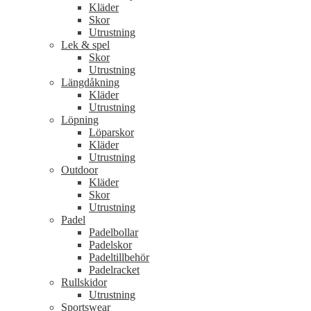
Kläder
Skor
Utrustning
Lek & spel
Skor
Utrustning
Längdåkning
Kläder
Utrustning
Löpning
Löparskor
Kläder
Utrustning
Outdoor
Kläder
Skor
Utrustning
Padel
Padelbollar
Padelskor
Padeltillbehör
Padelracket
Rullskidor
Utrustning
Sportswear