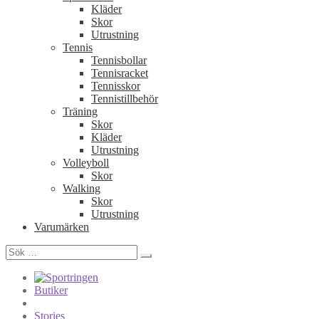
Kläder
Skor
Utrustning
Tennis
Tennisbollar
Tennisracket
Tennisskor
Tennistillbehör
Träning
Skor
Kläder
Utrustning
Volleyboll
Skor
Walking
Skor
Utrustning
Varumärken
Sök
efter:
Butiker
Stories