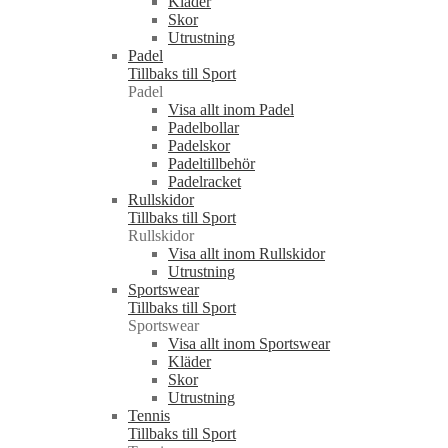
Kläder
Skor
Utrustning
Padel
Tillbaks till Sport
Padel
Visa allt inom Padel
Padelbollar
Padelskor
Padeltillbehör
Padelracket
Rullskidor
Tillbaks till Sport
Rullskidor
Visa allt inom Rullskidor
Utrustning
Sportswear
Tillbaks till Sport
Sportswear
Visa allt inom Sportswear
Kläder
Skor
Utrustning
Tennis
Tillbaks till Sport