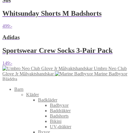
Sos
Whitsunday Shorts M Badshorts
499
:-
Adidas
Sportswear Crew Socks 3-Pair Pack
149
:-
Umbro Neo Club
Glove Jr Målvaktshandskar
Marine Badbyxor
Bläddra
Barn
Kläder
Badkläder
Badbyxor
Baddräkter
Badshorts
Bikini
UV-dräkter
Byxor