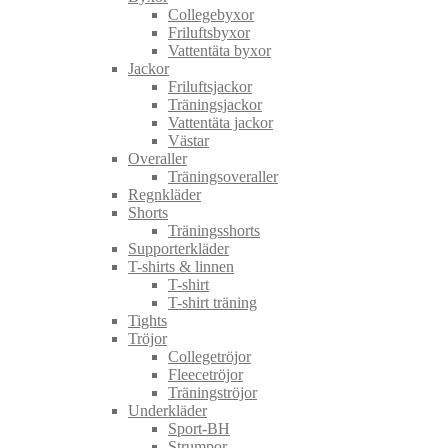
Collegebyxor
Friluftsbyxor
Vattentäta byxor
Jackor
Friluftsjackor
Träningsjackor
Vattentäta jackor
Västar
Overaller
Träningsoveraller
Regnkläder
Shorts
Träningsshorts
Supporterkläder
T-shirts & linnen
T-shirt
T-shirt träning
Tights
Tröjor
Collegetröjor
Fleecetröjor
Träningströjor
Underkläder
Sport-BH
Strumpor