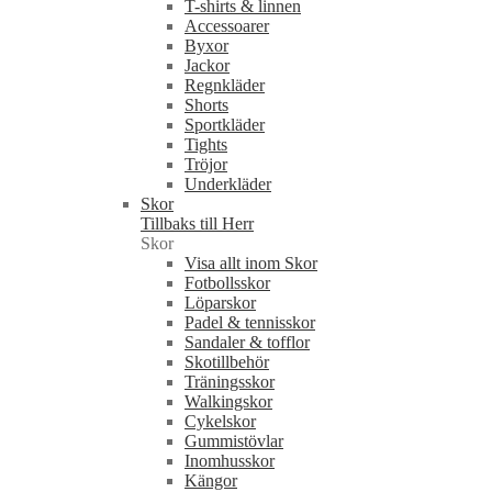
T-shirts & linnen
Accessoarer
Byxor
Jackor
Regnkläder
Shorts
Sportkläder
Tights
Tröjor
Underkläder
Skor
Tillbaks till Herr
Skor
Visa allt inom Skor
Fotbollsskor
Löparskor
Padel & tennisskor
Sandaler & tofflor
Skotillbehör
Träningsskor
Walkingskor
Cykelskor
Gummistövlar
Inomhusskor
Kängor