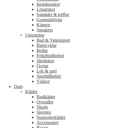
Inomhusskor
Löparskor
Sandaler & tofflor
Gummistövlar
Kängor
Sneakers
Utrustning
Bad & Vattensport
Barncyklar
Bollar
Friluftstillbehör
Skridskor
Övrigt
Lek & spel
Sporttillbehör
Väskor
Dam
Kläder
Badkläder
Overaller
Shorts
Skjortor
Supporterkläder
Accessoarer
Byxor