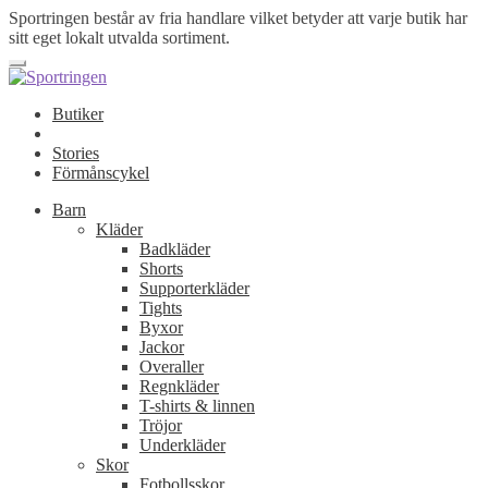
Sportringen består av fria handlare vilket betyder att varje butik har
sitt eget lokalt utvalda sortiment.
Butiker
Stories
Förmånscykel
Barn
Kläder
Badkläder
Shorts
Supporterkläder
Tights
Byxor
Jackor
Overaller
Regnkläder
T-shirts & linnen
Tröjor
Underkläder
Skor
Fotbollsskor