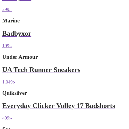
299
:-
Marine
Badbyxor
199
:-
Under Armour
UA Tech Runner Sneakers
1.049
:-
Quiksilver
Everyday Clicker Volley 17 Badshorts
499
:-