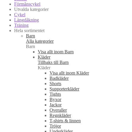
Förmånscykel
Utvalda kategorier
Cykel
Längdåkning
Träning
Hela sortimentet
Barn
Alla kategorier
Barn
Visa allt inom Barn
Kläder
Tillbaks till Barn
Kläder
Visa allt inom Kläder
Badkläder
Shorts
Supporterkläder
Tights
Byxor
Jackor
Overaller
Regnkläder
T-shirts & linnen
Tröjor
Underkläder