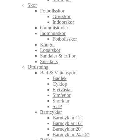
Skor
Fotbollsskor
Grusskor
Indoorskor
Gummistövlar
Inomhusskor
Fotbollsskor
Kängor
Löparskor
Sandaler & tofflor
Sneakers
Utrustning
Bad & Vattensport
Badlek
Cyklop
Flytvästar
Simfenor
Snorklar
SUP
Barncyklar
Barncyklar 12"
Barncyklar 16"
Barncyklar 20"
Barncyklar 24-26"