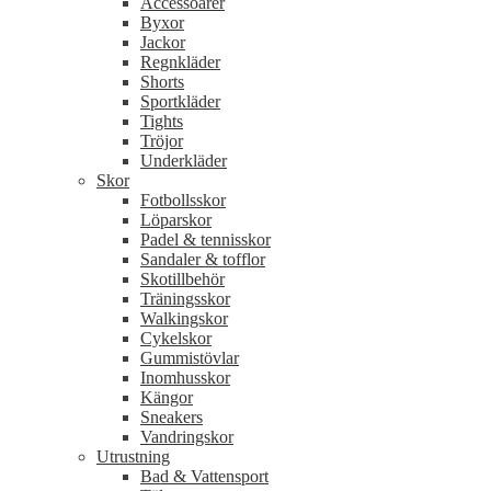
Accessoarer
Byxor
Jackor
Regnkläder
Shorts
Sportkläder
Tights
Tröjor
Underkläder
Skor
Fotbollsskor
Löparskor
Padel & tennisskor
Sandaler & tofflor
Skotillbehör
Träningsskor
Walkingskor
Cykelskor
Gummistövlar
Inomhusskor
Kängor
Sneakers
Vandringskor
Utrustning
Bad & Vattensport