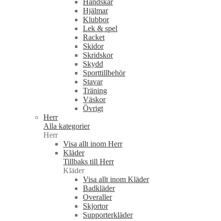
Handskar
Hjälmar
Klubbor
Lek & spel
Racket
Skidor
Skridskor
Skydd
Sporttillbehör
Stavar
Träning
Väskor
Övrigt
Herr
Alla kategorier
Herr
Visa allt inom Herr
Kläder
Tillbaks till Herr
Kläder
Visa allt inom Kläder
Badkläder
Overaller
Skjortor
Supporterkläder