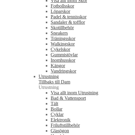
Visa allt inom Skor
Fotbollsskor
Löparskor
Padel & tennisskor
Sandaler & tofflor
Skotillbehör
Sneakers
Träningsskor
Walkingskor
Cykelskor
Gummistövlar
Inomhusskor
Kängor
Vandringskor
Utrustning
Tillbaks till Dam
Utrustning
Visa allt inom Utrustning
Bad & Vattensport
Tält
Bollar
Cyklar
Elektronik
Friluftstillbehör
Glasögon