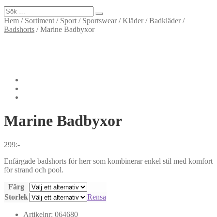
Sök
efter:
Hem
/
Sortiment
/
Sport
/
Sportswear
/
Kläder
/
Badkläder
/
Badshorts
/
Marine Badbyxor
Marine
Badbyxor
299
:-
Enfärgade badshorts för herr som kombinerar enkel stil med komfort
för strand och pool.
Färg
Storlek
Rensa
Artikelnr:
064680