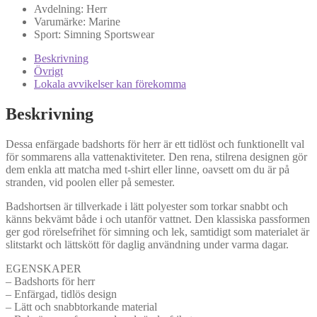
Avdelning:
Herr
Varumärke:
Marine
Sport:
Simning
Sportswear
Beskrivning
Övrigt
Lokala avvikelser kan förekomma
Beskrivning
Dessa enfärgade badshorts för herr är ett tidlöst och funktionellt val
för sommarens alla vattenaktiviteter. Den rena, stilrena designen gör
dem enkla att matcha med t-shirt eller linne, oavsett om du är på
stranden, vid poolen eller på semester.
Badshortsen är tillverkade i lätt polyester som torkar snabbt och
känns bekvämt både i och utanför vattnet. Den klassiska passformen
ger god rörelsefrihet för simning och lek, samtidigt som materialet är
slitstarkt och lättskött för daglig användning under varma dagar.
EGENSKAPER
– Badshorts för herr
– Enfärgad, tidlös design
– Lätt och snabbtorkande material