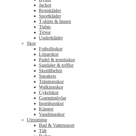
Jackor
Regnkläder
Sportkläder
T-shirts & linnen
Tights
Tröjor
Underkläder
Skor
Fotbollsskor
Löparskor
Padel & tennisskor
Sandaler & tofflor
Skotillbehör
Sneakers
Träningsskor
Walkingskor
Cykelskor
Gummistövlar
Inomhusskor
Kängor
Vandringskor
Utrustning
Bad & Vattensport
Tält