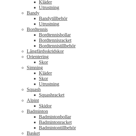
Kläder
Utrustning
Bandy
Bandytillbehör
Utrustning
Bordtennis
Bordtennisbollar
Bordtennisracket
Bordtennistillbehör
Långfärdsskridskor
Orientering
Skor
Simning
Kläder
Skor
Utrustning
Squash
Squashracket
Alpint
Skidor
Badminton
Badmintonbollar
Badmintonracket
Badmintontillbehör
Basket