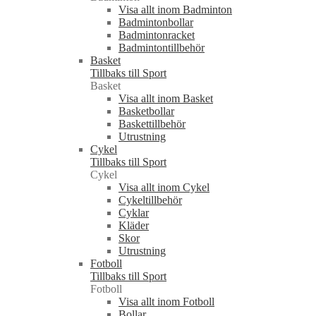
Visa allt inom Badminton
Badmintonbollar
Badmintonracket
Badmintontillbehör
Basket
Tillbaks till Sport
Basket
Visa allt inom Basket
Basketbollar
Baskettillbehör
Utrustning
Cykel
Tillbaks till Sport
Cykel
Visa allt inom Cykel
Cykeltillbehör
Cyklar
Kläder
Skor
Utrustning
Fotboll
Tillbaks till Sport
Fotboll
Visa allt inom Fotboll
Bollar