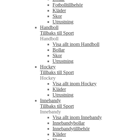
Fotbolltillbehör
Kläder
Skor
Utrustning
Handboll
Tillbaks till Sport
Handboll
Visa allt inom Handboll
Bollar
Skor
Utrustning
Hockey
Tillbaks till Sport
Hockey
Visa allt inom Hockey
Kläder
Utrustning
Innebandy
Tillbaks till Sport
Innebandy
Visa allt inom Innebandy
Innebandybollar
Innebandytillbehör
Kläder
Skor