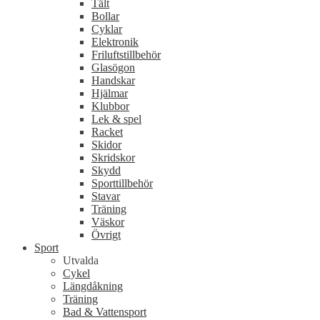
Tält
Bollar
Cyklar
Elektronik
Friluftstillbehör
Glasögon
Handskar
Hjälmar
Klubbor
Lek & spel
Racket
Skidor
Skridskor
Skydd
Sporttillbehör
Stavar
Träning
Väskor
Övrigt
Sport
Utvalda
Cykel
Längdåkning
Träning
Bad & Vattensport