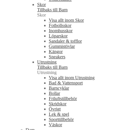
Skor
Tillbaks till Barn
Skor
Visa allt inom Skor
Fotbollsskor
Inomhusskor
Löparskor
Sandaler & tofflor
Gummistövlar
Kängor
Sneakers
Utrustning
Tillbaks till Barn
Utrustning
Visa allt inom Utrustning
Bad & Vattensport
Barncyklar
Bollar
Friluftstillbehör
Skridskor
Övrigt
Lek & spel
Sporttillbehör
Väskor
Dam