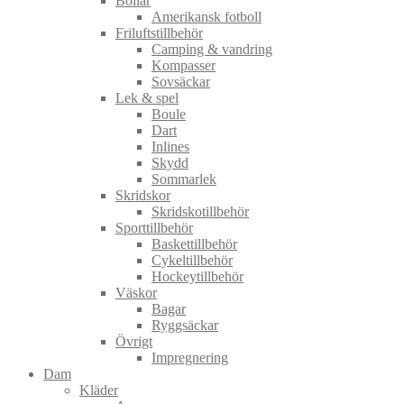
Bollar
Amerikansk fotboll
Friluftstillbehör
Camping & vandring
Kompasser
Sovsäckar
Lek & spel
Boule
Dart
Inlines
Skydd
Sommarlek
Skridskor
Skridskotillbehör
Sporttillbehör
Baskettillbehör
Cykeltillbehör
Hockeytillbehör
Väskor
Bagar
Ryggsäckar
Övrigt
Impregnering
Dam
Kläder