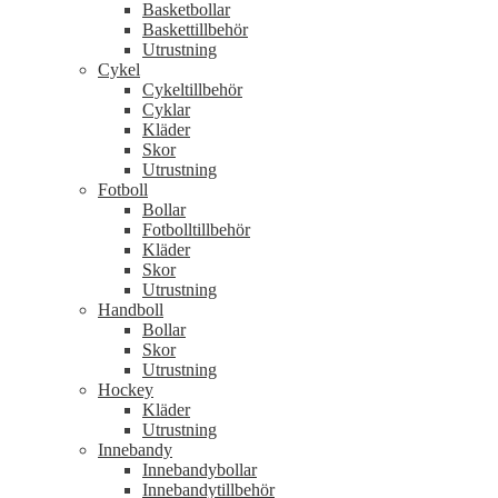
Basketbollar
Baskettillbehör
Utrustning
Cykel
Cykeltillbehör
Cyklar
Kläder
Skor
Utrustning
Fotboll
Bollar
Fotbolltillbehör
Kläder
Skor
Utrustning
Handboll
Bollar
Skor
Utrustning
Hockey
Kläder
Utrustning
Innebandy
Innebandybollar
Innebandytillbehör