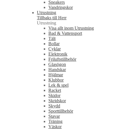
Sneakers
Vandringskor
Utrustning
Tillbaks till Herr
Utrustning
Visa allt inom Utrustning
Bad & Vattensport
Tält
Bollar
Cyklar
Elektronik
Friluftstillbehör
Glasögon
Handskar
Hjälmar
Klubbor
Lek & spel
Racket
Skidor
Skridskor
Skydd
Sporttillbehör
Stavar
Träning
Väskor