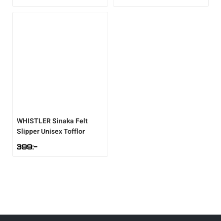
Sportswear
Tennis
Träning
Volleyboll
WHISTLER
Sinaka Felt
Slipper Unisex Tofflor
Walking
399
:-