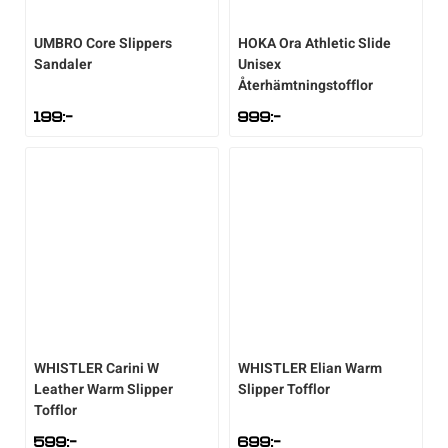
Underkläder
Skridskor
Underkläder
Skridskor
Hockey
UMBRO
Core Slippers
HOKA
Ora Athletic Slide
Sandaler
Unisex
Återhämtningstofflor
Skydd
Skydd
Innebandy
199
:-
999
:-
Sporttillbehör
Sporttillbehör
Lek & spel
Stavar
Stavar
Längdåkning
Träning
Träning
Löpning
Väskor
Väskor
Outdoor
WHISTLER
Carini W
WHISTLER
Elian Warm
Övrigt
Övrigt
Padel
Leather Warm Slipper
Slipper Tofflor
Tofflor
Rullskidor
599
:-
699
:-