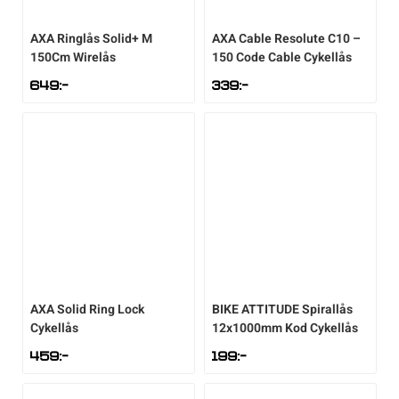
Underkläder
Skridskor
Underkläder
Skridskor
Hockey
AXA
Ringlås Solid+ M
AXA
Cable Resolute C10 –
150Cm Wirelås
150 Code Cable Cykellås
Skydd
Skydd
Innebandy
649
:-
339
:-
Sporttillbehör
Sporttillbehör
Lek & spel
Stavar
Stavar
Längdåkning
Träning
Träning
Löpning
Väskor
Väskor
Outdoor
AXA
Solid Ring Lock
BIKE ATTITUDE
Spirallås
Cykellås
12x1000mm Kod Cykellås
Övrigt
Övrigt
Padel
459
:-
199
:-
Rullskidor