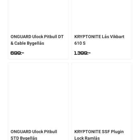
ONGUARD
Ulock Pitbull DT
KRYPTONITE
Lås Vikbart
& Cable Bygellås
610 S
699
:-
1.399
:-
ONGUARD
Ulock Pitbull
KRYPTONITE
SSF Plugin
STD Bygellås
Lock Ramlås