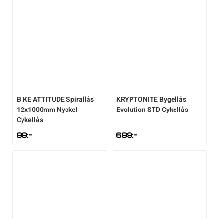
Sportswear
Tennis
Träning
BIKE ATTITUDE
Spirallås
KRYPTONITE
Bygellås
Volleyboll
12x1000mm Nyckel
Evolution STD Cykellås
Cykellås
99
:-
699
:-
Walking