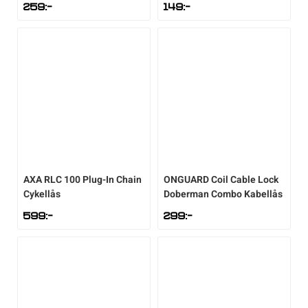
259
:-
149
:-
AXA
RLC 100 Plug-In Chain
ONGUARD
Coil Cable Lock
Cykellås
Doberman Combo Kabellås
599
:-
299
:-