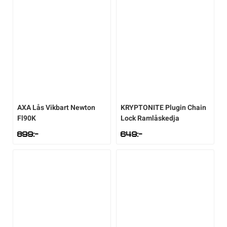
AXA
Lås Vikbart Newton
KRYPTONITE
Plugin Chain
Fl90K
Lock Ramlåskedja
899
:-
649
:-