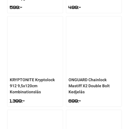
599
:-
499
:-
KRYPTONITE
Kryptolock
ONGUARD
Chainlock
912 9,5x120cm
Mastiff X2 Double Bolt
Kombinationslås
Kedjelås
1.399
:-
699
:-