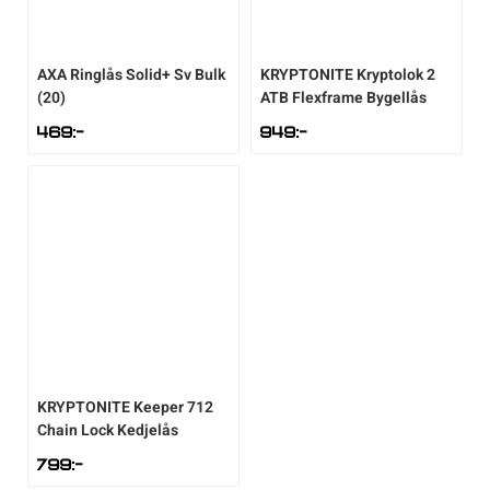
AXA
Ringlås Solid+ Sv Bulk
KRYPTONITE
Kryptolok 2
(20)
ATB Flexframe Bygellås
469
:-
949
:-
KRYPTONITE
Keeper 712
Chain Lock Kedjelås
799
:-