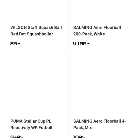
WILSON
Staff Squash Ball
SALMING
Aero Floorball
Red Dot Squashbollar
200-Pack, White
85
:-
4.199
:-
PUMA
Stellar Cup PL
SALMING
Aero Floorball 4-
Reactivity WP Fotboll
Pack, Mix
349
:-
109
:-