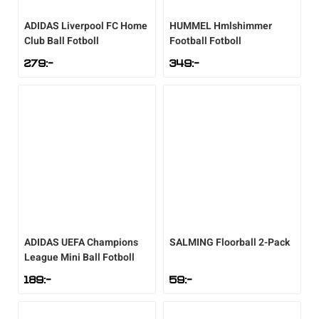
ADIDAS
Liverpool FC Home
HUMMEL
Hmlshimmer
Club Ball Fotboll
Football Fotboll
279
:-
349
:-
ADIDAS
UEFA Champions
SALMING
Floorball 2-Pack
League Mini Ball Fotboll
189
:-
59
:-