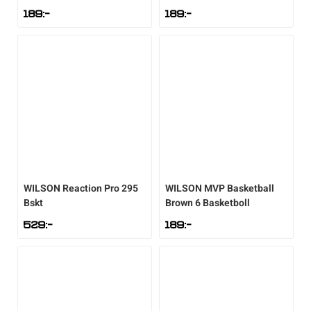
189
:-
189
:-
WILSON
Reaction Pro 295
WILSON
MVP Basketball
Bskt
Brown 6 Basketboll
529
:-
189
:-