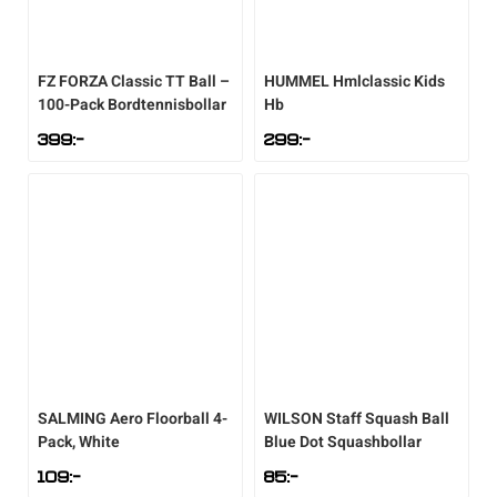
FZ FORZA
Classic TT Ball –
HUMMEL
Hmlclassic Kids
100-Pack Bordtennisbollar
Hb
399
:-
299
:-
SALMING
Aero Floorball 4-
WILSON
Staff Squash Ball
Pack, White
Blue Dot Squashbollar
109
:-
85
:-