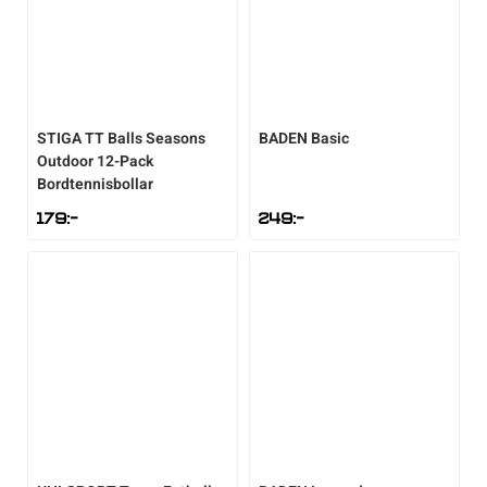
STIGA
TT Balls Seasons
BADEN
Basic
Outdoor 12-Pack
Bordtennisbollar
179
:-
249
:-