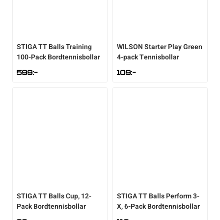
Sportswear
STIGA
TT Balls Training
WILSON
Starter Play Green
Tennis
100-Pack Bordtennisbollar
4-pack Tennisbollar
599
:-
109
:-
Träning
Volleyboll
Walking
STIGA
TT Balls Cup, 12-
STIGA
TT Balls Perform 3-
Pack Bordtennisbollar
X, 6-Pack Bordtennisbollar