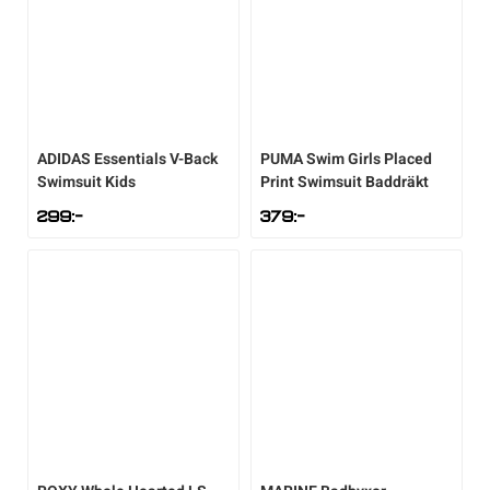
ADIDAS
Essentials V-Back
PUMA
Swim Girls Placed
Swimsuit Kids
Print Swimsuit Baddräkt
299
:-
379
:-