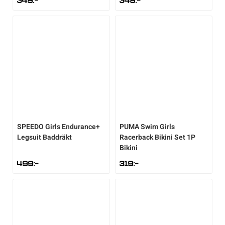
349
:-
349
:-
SPEEDO
Girls Endurance+
PUMA
Swim Girls
Legsuit Baddräkt
Racerback Bikini Set 1P
Bikini
499
:-
319
:-