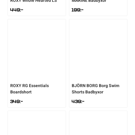
ROXY
Whole Hearted LS
MARINE
Badbyxor
449
:-
199
:-
ROXY
RG Essentials
BJÖRN BORG
Borg Swim
Boardshort
Shorts Badbyxor
349
:-
439
:-