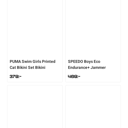
PUMA
Swim Girls Printed
SPEEDO
Boys Eco
Cat Bikini Set Bikini
Endurance+ Jammer
379
:-
469
:-