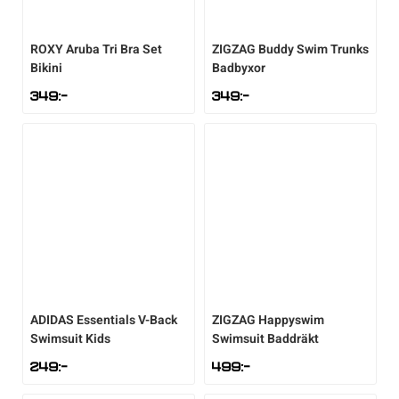
ROXY
Aruba Tri Bra Set
ZIGZAG
Buddy Swim Trunks
Bikini
Badbyxor
349
:-
349
:-
ADIDAS
Essentials V-Back
ZIGZAG
Happyswim
Swimsuit Kids
Swimsuit Baddräkt
249
:-
499
:-