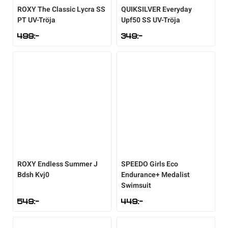
ROXY
The Classic Lycra SS
QUIKSILVER
Everyday
PT UV-Tröja
Upf50 SS UV-Tröja
Sportswear
499
:-
349
:-
Tennis
Träning
Volleyboll
Walking
ROXY
Endless Summer J
SPEEDO
Girls Eco
Bdsh Kvj0
Endurance+ Medalist
Swimsuit
549
:-
449
:-