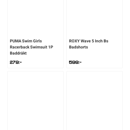
Underkläder
Skridskor
Underkläder
Skridskor
Hockey
Skydd
Skydd
Innebandy
PUMA
Swim Girls
ROXY
Wave 5 Inch Bs
Sporttillbehör
Sporttillbehör
Lek & spel
Racerback Swimsuit 1P
Badshorts
Baddräkt
Stavar
Stavar
Längdåkning
279
:-
599
:-
Träning
Träning
Löpning
Väskor
Väskor
Outdoor
Övrigt
Övrigt
Padel
Rullskidor