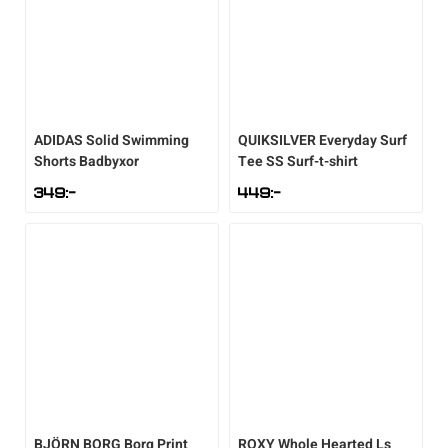
ADIDAS
Solid Swimming
QUIKSILVER
Everyday Surf
Shorts Badbyxor
Tee SS Surf-t-shirt
349
:-
449
:-
BJÖRN BORG
Borg Print
ROXY
Whole Hearted Ls