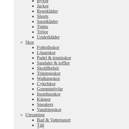
Byxor
Jackor
Regnkläder
Shorts
Sportkläder
Tights
Tröjor
Underkläder
Skor
Fotbollsskor
Löparskor
Padel & tennisskor
Sandaler & tofflor
Skotillbehör
Träningsskor
Walkingskor
Cykelskor
Gummistövlar
Inomhusskor
Kängor
Sneakers
Vandringskor
Utrustning
Bad & Vattensport
Tält