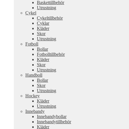
Baskettillbehör
Utrustning
Cykel
Cykeltillbehör
Cyklar
Kläder
Skor
Utrustning
Fotboll
Bollar
Fotbolltillbehör
Kläder
Skor
Utrustning
Handboll
Bollar
Skor
Utrustning
Hockey
Kläder
Utrustning
Innebandy
Innebandybollar
Innebandytillbehör
Kläder