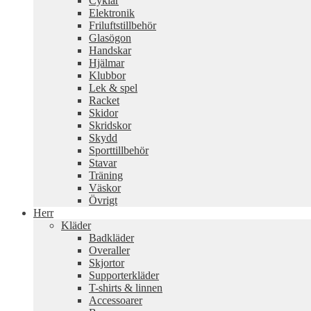
Cyklar
Elektronik
Friluftstillbehör
Glasögon
Handskar
Hjälmar
Klubbor
Lek & spel
Racket
Skidor
Skridskor
Skydd
Sporttillbehör
Stavar
Träning
Väskor
Övrigt
Herr
Kläder
Badkläder
Overaller
Skjortor
Supporterkläder
T-shirts & linnen
Accessoarer