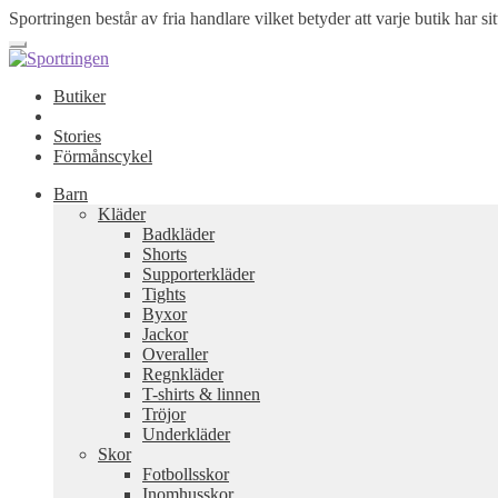
Sportringen består av fria handlare vilket betyder att varje butik har sit
Butiker
Stories
Förmånscykel
Barn
Kläder
Badkläder
Shorts
Supporterkläder
Tights
Byxor
Jackor
Overaller
Regnkläder
T-shirts & linnen
Tröjor
Underkläder
Skor
Fotbollsskor
Inomhusskor