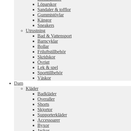
Löparskor
Sandaler & tofflor
Gummistövlar
Kängor
Sneakers
Utrustning
Bad & Vattensport
Barncyklar
Bollar
Friluftstillbehör
Skridskor
Övrigt
Lek & spel
Sporttillbehör
Väskor
Dam
Kläder
Badkläder
Overaller
Shorts
Skjortor
Supporterkläder
Accessoarer
Byxor
Jackor