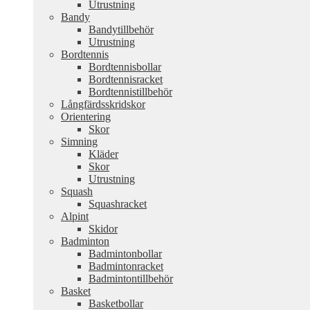
Utrustning
Bandy
Bandytillbehör
Utrustning
Bordtennis
Bordtennisbollar
Bordtennisracket
Bordtennistillbehör
Långfärdsskridskor
Orientering
Skor
Simning
Kläder
Skor
Utrustning
Squash
Squashracket
Alpint
Skidor
Badminton
Badmintonbollar
Badmintonracket
Badmintontillbehör
Basket
Basketbollar