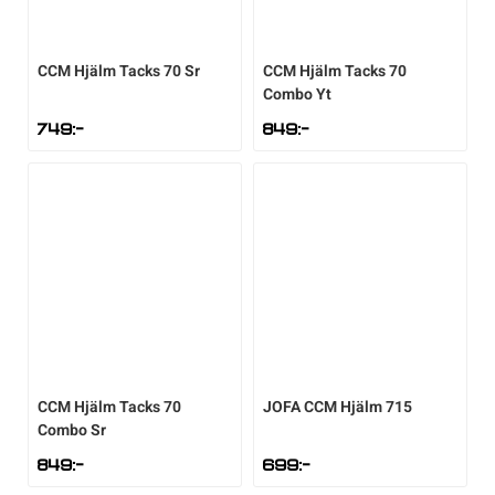
Underkläder
Skridskor
Underkläder
Skridskor
Hockey
CCM
Hjälm Tacks 70 Sr
CCM
Hjälm Tacks 70
Combo Yt
Skydd
Skydd
Innebandy
749
:-
849
:-
Sporttillbehör
Sporttillbehör
Lek & spel
Stavar
Stavar
Längdåkning
Träning
Träning
Löpning
Väskor
Väskor
Outdoor
CCM
Hjälm Tacks 70
JOFA
CCM Hjälm 715
Övrigt
Övrigt
Padel
Combo Sr
849
:-
699
:-
Rullskidor