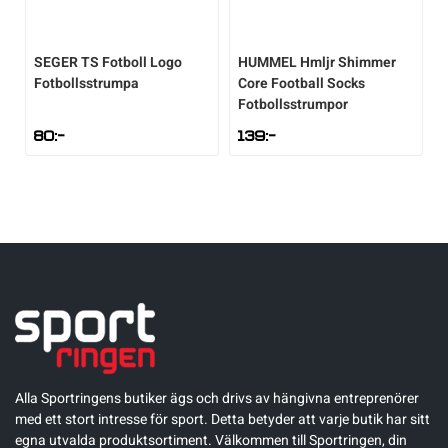
Underkläder
Skridskor
Underkläder
Skridskor
Hockey
SEGER
TS Fotboll Logo
HUMMEL
Hmljr Shimmer
Fotbollsstrumpa
Core Football Socks
Skydd
Skydd
Innebandy
Fotbollsstrumpor
80
:-
139
:-
Sporttillbehör
Sporttillbehör
Lek & spel
Stavar
Stavar
Längdåkning
Träning
Träning
Löpning
Väskor
Väskor
Outdoor
Övrigt
Övrigt
Padel
Alla Sportringens butiker ägs och drivs av hängivna entreprenörer
med ett stort intresse för sport. Detta betyder att varje butik har sitt
Rullskidor
egna utvalda produktsortiment. Välkommen till Sportringen, din