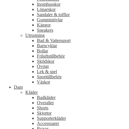
Inomhusskor
Löparskor
Sandaler & tofflor
Gummistövlar
Kängor
Sneakers
Utrustning
Bad & Vattensport
Barncyklar
Bollar
Friluftstillbehör
Skridskor
Övrigt
Lek & spel
Sporttillbehör
Väskor
Dam
Kläder
Badkläder
Overaller
Shorts
Skjortor
Supporterkläder
Accessoarer
Byxor