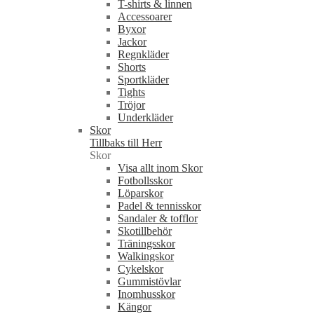
T-shirts & linnen
Accessoarer
Byxor
Jackor
Regnkläder
Shorts
Sportkläder
Tights
Tröjor
Underkläder
Skor
Tillbaks till Herr
Skor
Visa allt inom Skor
Fotbollsskor
Löparskor
Padel & tennisskor
Sandaler & tofflor
Skotillbehör
Träningsskor
Walkingskor
Cykelskor
Gummistövlar
Inomhusskor
Kängor