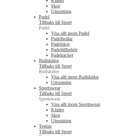
Kläder
Skor
Utrustning
Padel
Tillbaks till Sport
Padel
Visa allt inom Padel
Padelbollar
Padelskor
Padeltillbehör
Padelracket
Rullskidor
Tillbaks till Sport
Rullskidor
Visa allt inom Rullskidor
Utrustning
Sportswear
Tillbaks till Sport
Sportswear
Visa allt inom Sportswear
Kläder
Skor
Utrustning
Tennis
Tillbaks till Sport