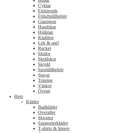
Bollar
Cyklar
Elektronik
Friluftstillbehör
Glasögon
Handskar
Hjälmar
Klubbor
Lek & spel
Racket
Skidor
Skridskor
Skydd
Sporttillbehör
Stavar
Träning
Väskor
Övrigt
Herr
Kläder
Badkläder
Overaller
Skjortor
Supporterkläder
T-shirts & linnen