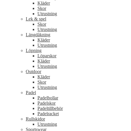
Kläder
Skor
Utrustning
Lek & spel
Skor
Utrustning
Längdåkning
Kläder
Utrustning
Löpning
Löparskor
Kläder
Utrustning
Outdoor
Kläder
Skor
Utrustning
Padel
Padelbollar
Padelskor
Padeltillbehör
Padelracket
Rullskidor
Utrustning
Sportswear