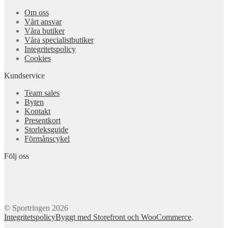
Om oss
Vårt ansvar
Våra butiker
Våra specialistbutiker
Integritetspolicy
Cookies
Kundservice
Team sales
Byten
Kontakt
Presentkort
Storleksguide
Förmånscykel
Följ oss
© Sportringen 2026
Integritetspolicy
Byggt med Storefront och WooCommerce
.