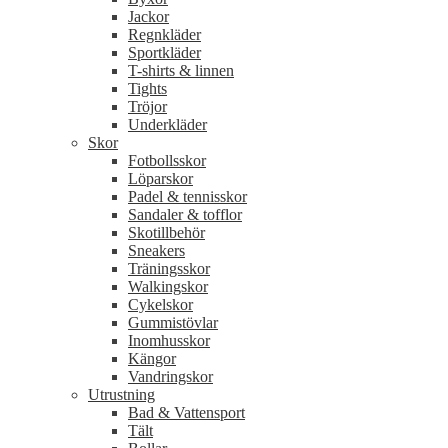
Jackor
Regnkläder
Sportkläder
T-shirts & linnen
Tights
Tröjor
Underkläder
Skor
Fotbollsskor
Löparskor
Padel & tennisskor
Sandaler & tofflor
Skotillbehör
Sneakers
Träningsskor
Walkingskor
Cykelskor
Gummistövlar
Inomhusskor
Kängor
Vandringskor
Utrustning
Bad & Vattensport
Tält