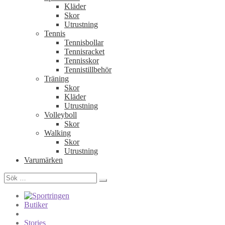
Kläder
Skor
Utrustning
Tennis
Tennisbollar
Tennisracket
Tennisskor
Tennistillbehör
Träning
Skor
Kläder
Utrustning
Volleyboll
Skor
Walking
Skor
Utrustning
Varumärken
Sök
efter:
Butiker
Stories