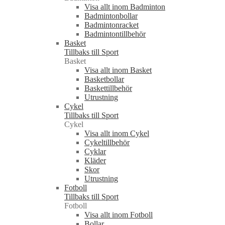
Visa allt inom Badminton
Badmintonbollar
Badmintonracket
Badmintontillbehör
Basket
Tillbaks till Sport
Basket
Visa allt inom Basket
Basketbollar
Baskettillbehör
Utrustning
Cykel
Tillbaks till Sport
Cykel
Visa allt inom Cykel
Cykeltillbehör
Cyklar
Kläder
Skor
Utrustning
Fotboll
Tillbaks till Sport
Fotboll
Visa allt inom Fotboll
Bollar