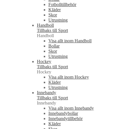
Fotbolltillbehör
Kläder
Skor
Utrustning
Handboll
Tillbaks till Sport
Handboll
Visa allt inom Handboll
Bollar
Skor
Utrustning
Hockey
Tillbaks till Sport
Hockey
Visa allt inom Hockey
Kläder
Utrustning
Innebandy
Tillbaks till Sport
Innebandy
Visa allt inom Innebandy
Innebandybollar
Innebandytillbehör
Kläder
Skor