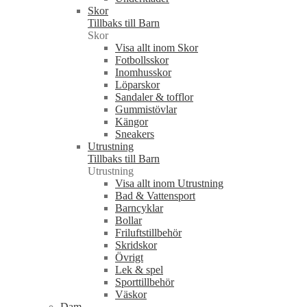
Skor
Tillbaks till Barn
Skor
Visa allt inom Skor
Fotbollsskor
Inomhusskor
Löparskor
Sandaler & tofflor
Gummistövlar
Kängor
Sneakers
Utrustning
Tillbaks till Barn
Utrustning
Visa allt inom Utrustning
Bad & Vattensport
Barncyklar
Bollar
Friluftstillbehör
Skridskor
Övrigt
Lek & spel
Sporttillbehör
Väskor
Dam