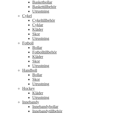
Basketbollar
Baskettillbehör
Utrustning
Cykel
Cykeltillbehör
Cyklar
Kläder
Skor
Utrustning
Fotboll
Bollar
Fotbolltillbehör
Kläder
Skor
Utrustning
Handboll
Bollar
Skor
Utrustning
Hockey
Kläder
Utrustning
Innebandy
Innebandybollar
Innebandytillbehör