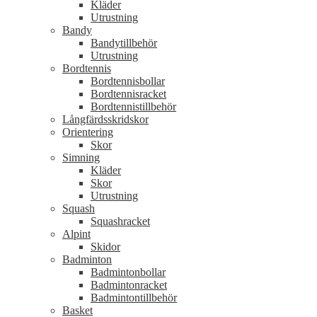
Kläder
Utrustning
Bandy
Bandytillbehör
Utrustning
Bordtennis
Bordtennisbollar
Bordtennisracket
Bordtennistillbehör
Långfärdsskridskor
Orientering
Skor
Simning
Kläder
Skor
Utrustning
Squash
Squashracket
Alpint
Skidor
Badminton
Badmintonbollar
Badmintonracket
Badmintontillbehör
Basket