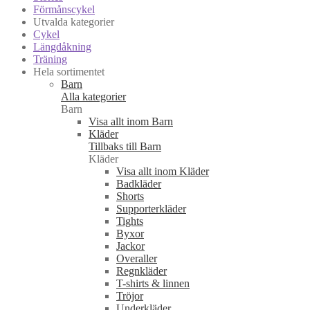
Förmånscykel
Utvalda kategorier
Cykel
Längdåkning
Träning
Hela sortimentet
Barn
Alla kategorier
Barn
Visa allt inom Barn
Kläder
Tillbaks till Barn
Kläder
Visa allt inom Kläder
Badkläder
Shorts
Supporterkläder
Tights
Byxor
Jackor
Overaller
Regnkläder
T-shirts & linnen
Tröjor
Underkläder