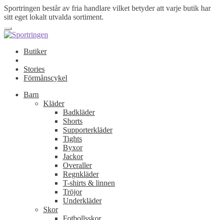
Sportringen består av fria handlare vilket betyder att varje butik har
sitt eget lokalt utvalda sortiment.
Butiker
Stories
Förmånscykel
Barn
Kläder
Badkläder
Shorts
Supporterkläder
Tights
Byxor
Jackor
Overaller
Regnkläder
T-shirts & linnen
Tröjor
Underkläder
Skor
Fotbollsskor