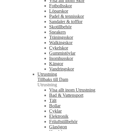
Visa allt inom Skor
Fotbollsskor
Löparskor
Padel & tennisskor
Sandaler & tofflor
Skotillbehör
Sneakers
Träningsskor
Walkingskor
Cykelskor
Gummistövlar
Inomhusskor
Kängor
Vandringskor
Utrustning
Tillbaks till Dam
Utrustning
Visa allt inom Utrustning
Bad & Vattensport
Tält
Bollar
Cyklar
Elektronik
Friluftstillbehör
Glasögon