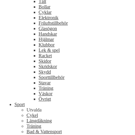
Tält
Bollar
Cyklar
Elektronik
Friluftstillbehör
Glasögon
Handskar
Hjälmar
Klubbor
Lek & spel
Racket
Skidor
Skridskor
Skydd
Sporttillbehör
Stavar
Träning
Väskor
Övrigt
Sport
Utvalda
Cykel
Längdåkning
Träning
Bad & Vattensport