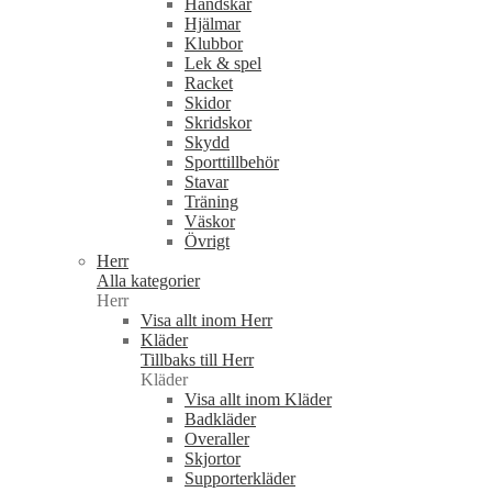
Handskar
Hjälmar
Klubbor
Lek & spel
Racket
Skidor
Skridskor
Skydd
Sporttillbehör
Stavar
Träning
Väskor
Övrigt
Herr
Alla kategorier
Herr
Visa allt inom Herr
Kläder
Tillbaks till Herr
Kläder
Visa allt inom Kläder
Badkläder
Overaller
Skjortor
Supporterkläder