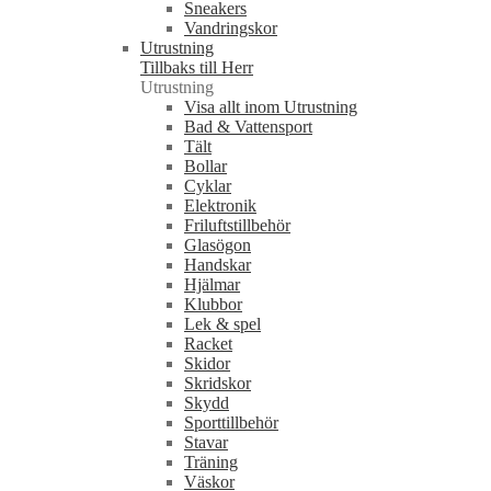
Sneakers
Vandringskor
Utrustning
Tillbaks till Herr
Utrustning
Visa allt inom Utrustning
Bad & Vattensport
Tält
Bollar
Cyklar
Elektronik
Friluftstillbehör
Glasögon
Handskar
Hjälmar
Klubbor
Lek & spel
Racket
Skidor
Skridskor
Skydd
Sporttillbehör
Stavar
Träning
Väskor