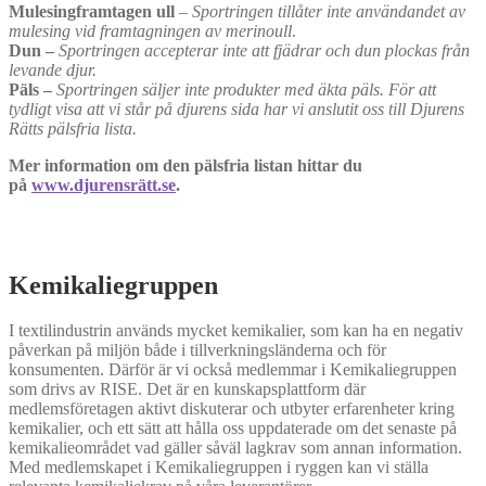
Mulesingframtagen ull
–
Sportringen tillåter inte användandet av
mulesing vid framtagningen av merinoull
.
Dun –
Sportringen
accepterar inte att fjädrar och dun plockas från
levande djur.
Päls –
Sportringen säljer inte produkter med äkta päls. För att
tydligt visa att vi står på djurens sida har vi anslutit oss till Djurens
Rätts pälsfria lista.
Mer information om den pälsfria listan hittar du
på
www.djurensrätt.se
.
Kemikaliegruppen
I textilindustrin används mycket kemikalier, som kan ha en negativ
påverkan på miljön både i tillverkningsländerna och för
konsumenten. Därför är vi också medlemmar i Kemikaliegruppen
som drivs av RISE. Det är en kunskapsplattform där
medlemsföretagen aktivt diskuterar och utbyter erfarenheter kring
kemikalier, och ett sätt att hålla oss uppdaterade om det senaste på
kemikalieområdet vad gäller såväl lagkrav som annan information.
Med medlemskapet i Kemikaliegruppen i ryggen kan vi ställa