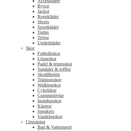
Accessoarer
Byxor
Jackor
Regnkläder
Shorts
Sportkläder
Tights
Tröjor
Underkläder
Skor
Fotbollsskor
Löparskor
Padel & tennisskor
Sandaler & tofflor
Skotillbehör
Träningsskor
Walkingskor
Cykelskor
Gummistövlar
Inomhusskor
Kängor
Sneakers
Vandringskor
Utrustning
Bad & Vattensport