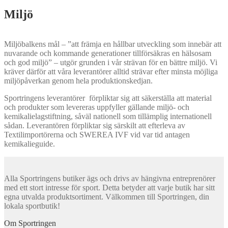
Miljö
Miljöbalkens mål – ”att främja en hållbar utveckling som innebär att
nuvarande och kommande generationer tillförsäkras en hälsosam
och god miljö” – utgör grunden i vår strävan för en bättre miljö. Vi
kräver därför att våra leverantörer alltid strävar efter minsta möjliga
miljöpåverkan genom hela produktionskedjan.
Sportringens leverantörer förpliktar sig att säkerställa att material
och produkter som levereras uppfyller gällande miljö- och
kemikalielagstiftning, såväl nationell som tillämplig internationell
sådan. Leverantören förpliktar sig särskilt att efterleva av
Textilimportörerna och SWEREA IVF vid var tid antagen
kemikalieguide.
Alla Sportringens butiker ägs och drivs av hängivna entreprenörer
med ett stort intresse för sport. Detta betyder att varje butik har sitt
egna utvalda produktsortiment. Välkommen till Sportringen, din
lokala sportbutik!
Om Sportringen