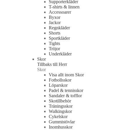
Supporterkläder
T-shirts & linnen
Accessoarer
Byxor
Jackor
Regnkläder
Shorts
Sportkläder
Tights
Tröjor
Underkläder
Skor
Tillbaks till Herr
Skor
Visa allt inom Skor
Fotbollsskor
Löparskor
Padel & tennisskor
Sandaler & tofflor
Skotillbehör
Träningsskor
Walkingskor
Cykelskor
Gummistövlar
Inomhusskor