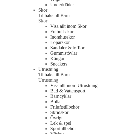
Underkläder
Skor
Tillbaks till Barn
Skor
Visa allt inom Skor
Fotbollsskor
Inomhusskor
Löparskor
Sandaler & tofflor
Gummistövlar
Kängor
Sneakers
Utrustning
Tillbaks till Barn
Utrustning
Visa allt inom Utrustning
Bad & Vattensport
Barncyklar
Bollar
Friluftstillbehör
Skridskor
Övrigt
Lek & spel
Sporttillbehör
Väskor