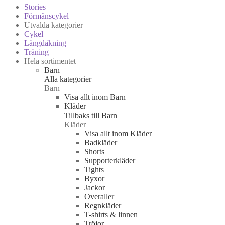
Stories
Förmånscykel
Utvalda kategorier
Cykel
Längdåkning
Träning
Hela sortimentet
Barn
Alla kategorier
Barn
Visa allt inom Barn
Kläder
Tillbaks till Barn
Kläder
Visa allt inom Kläder
Badkläder
Shorts
Supporterkläder
Tights
Byxor
Jackor
Overaller
Regnkläder
T-shirts & linnen
Tröjor