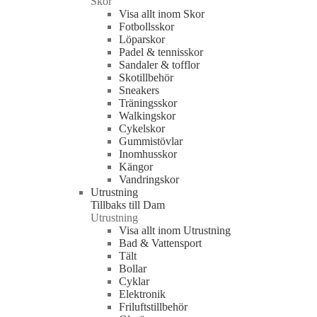
Skor
Visa allt inom Skor
Fotbollsskor
Löparskor
Padel & tennisskor
Sandaler & tofflor
Skotillbehör
Sneakers
Träningsskor
Walkingskor
Cykelskor
Gummistövlar
Inomhusskor
Kängor
Vandringskor
Utrustning
Tillbaks till Dam
Utrustning
Visa allt inom Utrustning
Bad & Vattensport
Tält
Bollar
Cyklar
Elektronik
Friluftstillbehör