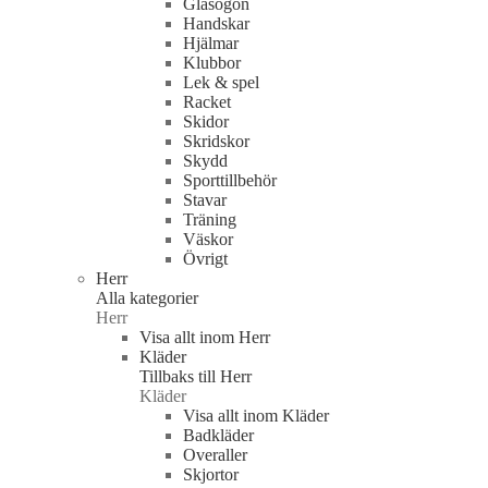
Glasögon
Handskar
Hjälmar
Klubbor
Lek & spel
Racket
Skidor
Skridskor
Skydd
Sporttillbehör
Stavar
Träning
Väskor
Övrigt
Herr
Alla kategorier
Herr
Visa allt inom Herr
Kläder
Tillbaks till Herr
Kläder
Visa allt inom Kläder
Badkläder
Overaller
Skjortor