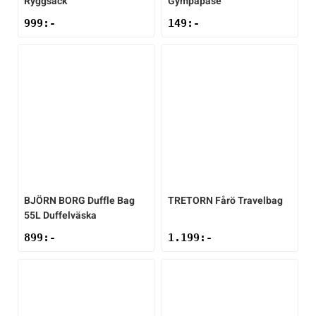
Ryggsäck
Gympapåse
999
:-
149
:-
BJÖRN BORG
Duffle Bag
TRETORN
Fårö Travelbag
55L Duffelväska
899
:-
1.199
:-