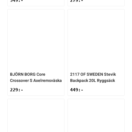
549
:-
279
:-
Sportswear
Tennis
Träning
Volleyboll
BJÖRN BORG
Core
2117 OF SWEDEN
Stevik
Crossover S Axelremsväska
Backpack 20L Ryggsäck
Walking
229
:-
449
:-