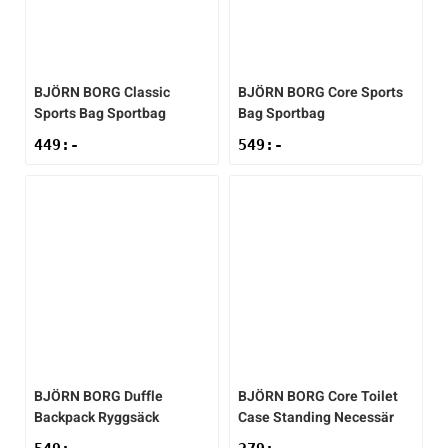
Underkläder
Skridskor
Underkläder
Skridskor
Hockey
Skydd
Skydd
Innebandy
BJÖRN BORG
Classic
BJÖRN BORG
Core Sports
Sports Bag Sportbag
Bag Sportbag
449
:-
549
:-
Sporttillbehör
Sporttillbehör
Lek & spel
Stavar
Stavar
Längdåkning
Träning
Träning
Löpning
Väskor
Väskor
Outdoor
Övrigt
Övrigt
Padel
BJÖRN BORG
Duffle
BJÖRN BORG
Core Toilet
Backpack Ryggsäck
Case Standing Necessär
Rullskidor