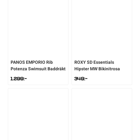
PANOS EMPORIO
Rib
ROXY
SD Essentials
Potenza Swimsuit Baddräkt
Hipster MW Bikinitrosa
1.299
:-
349
:-