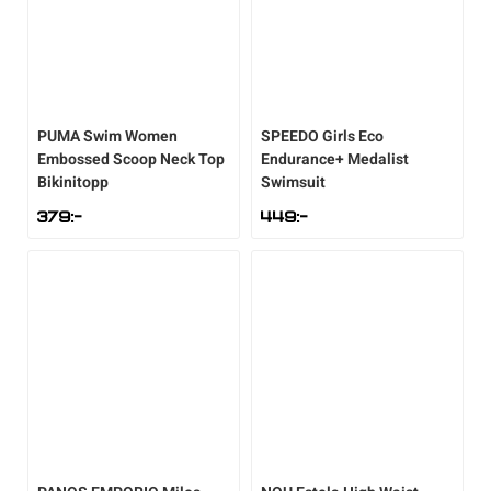
PUMA
Swim Women
SPEEDO
Girls Eco
Embossed Scoop Neck Top
Endurance+ Medalist
Bikinitopp
Swimsuit
379
:-
449
:-