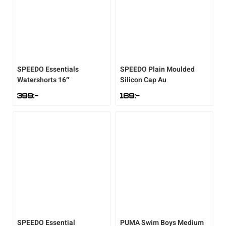
Underkläder
Skridskor
Underkläder
Skridskor
Hockey
Skydd
Skydd
Innebandy
SPEEDO
Essentials
SPEEDO
Plain Moulded
Sporttillbehör
Sporttillbehör
Lek & spel
Watershorts 16″
Silicon Cap Au
399
:-
169
:-
Stavar
Stavar
Längdåkning
Träning
Träning
Löpning
Väskor
Väskor
Outdoor
Övrigt
Övrigt
Padel
Rullskidor
SPEEDO
Essential
PUMA
Swim Boys Medium