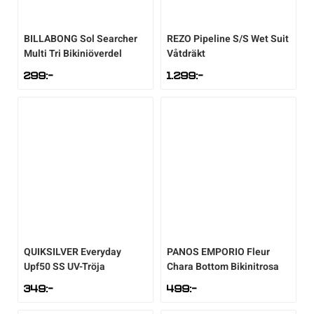
BILLABONG
Sol Searcher
REZO
Pipeline S/S Wet Suit
Multi Tri Bikiniöverdel
Våtdräkt
299
:-
1.299
:-
QUIKSILVER
Everyday
PANOS EMPORIO
Fleur
Upf50 SS UV-Tröja
Chara Bottom Bikinitrosa
349
:-
499
:-