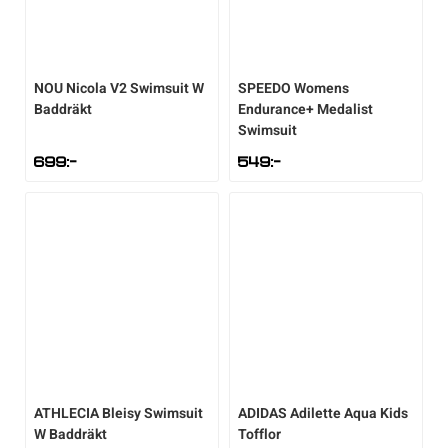
NOU
Nicola V2 Swimsuit W
SPEEDO
Womens
Baddräkt
Endurance+ Medalist
Swimsuit
699
:-
549
:-
ATHLECIA
Bleisy Swimsuit
ADIDAS
Adilette Aqua Kids
W Baddräkt
Tofflor