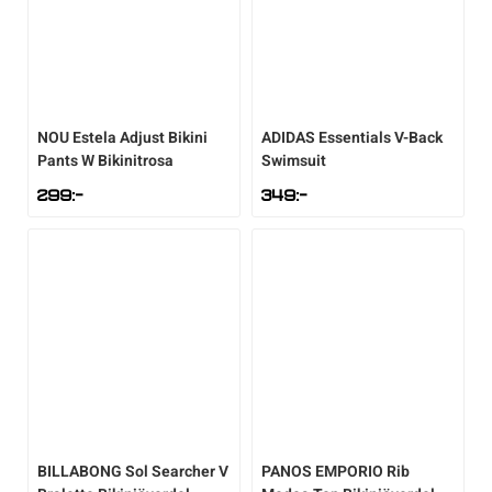
NOU
Estela Adjust Bikini
ADIDAS
Essentials V-Back
Pants W Bikinitrosa
Swimsuit
299
:-
349
:-
BILLABONG
Sol Searcher V
PANOS EMPORIO
Rib