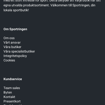
med ett stort intresse för sport. Detta betyder att varje butik har sitt
egna utvalda produktsortiment. Välkommen till Sportringen, din
lokala sportbutik!
Om Sportringen
Om oss
Vårt ansvar
Våra butiker
Våra specialistbutiker
Integritetspolicy
Cookies
Kundservice
Team sales
Byten
Kontakt
Presentkort