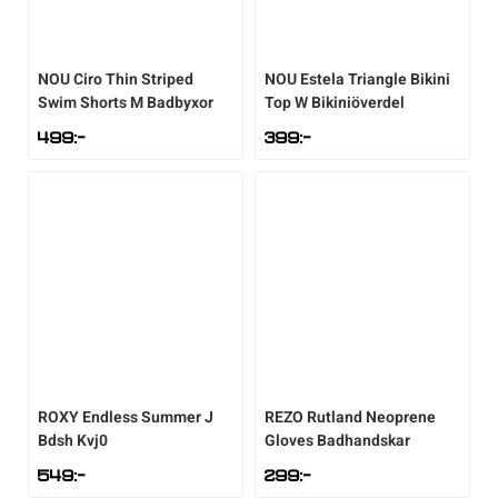
NOU
Ciro Thin Striped
NOU
Estela Triangle Bikini
Swim Shorts M Badbyxor
Top W Bikiniöverdel
499
:-
399
:-
ROXY
Endless Summer J
REZO
Rutland Neoprene
Bdsh Kvj0
Gloves Badhandskar
549
:-
299
:-