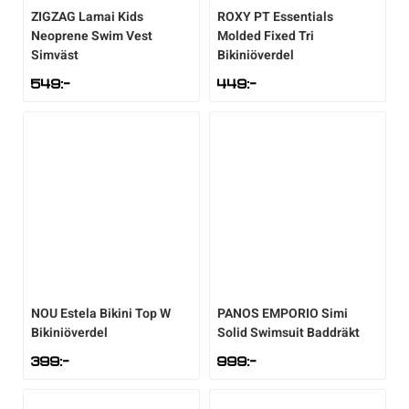
ZIGZAG
Lamai Kids
ROXY
PT Essentials
Neoprene Swim Vest
Molded Fixed Tri
Simväst
Bikiniöverdel
549
:-
449
:-
NOU
Estela Bikini Top W
PANOS EMPORIO
Simi
Bikiniöverdel
Solid Swimsuit Baddräkt
399
:-
999
:-