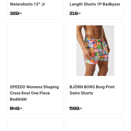
Watershorts 13″ Jr
Length Shorts 1P Badbyxor
329
:-
219
:-
Sportswear
Tennis
Träning
Volleyboll
Walking
SPEEDO
Womens Shaping
BJÖRN BORG
Borg Print
Cross Knot One Piece
Swim Shorts
Baddräkt
849
:-
599
:-