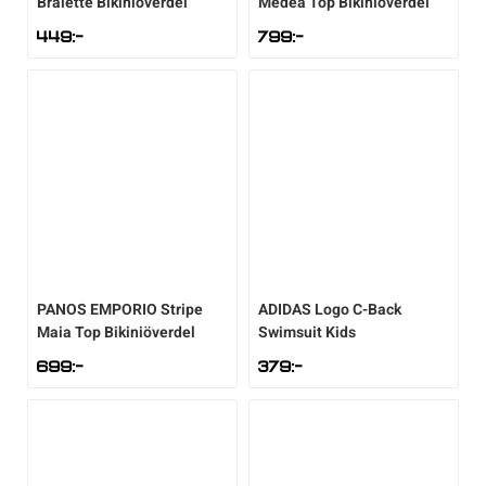
Bralette Bikiniöverdel
Medea Top Bikiniöverdel
449
:-
799
:-
PANOS EMPORIO
Stripe
ADIDAS
Logo C-Back
Maia Top Bikiniöverdel
Swimsuit Kids
699
:-
379
:-