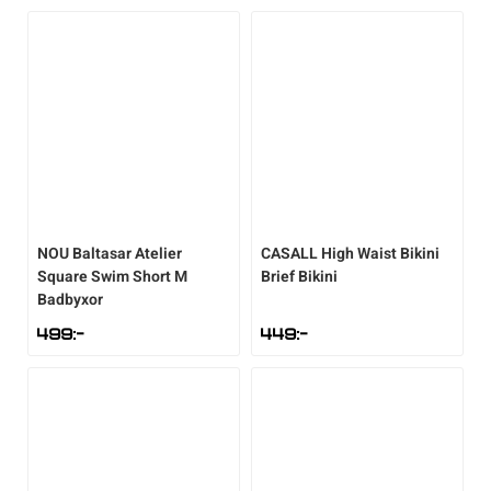
NOU
Baltasar Atelier
CASALL
High Waist Bikini
Square Swim Short M
Brief Bikini
Badbyxor
499
:-
449
:-