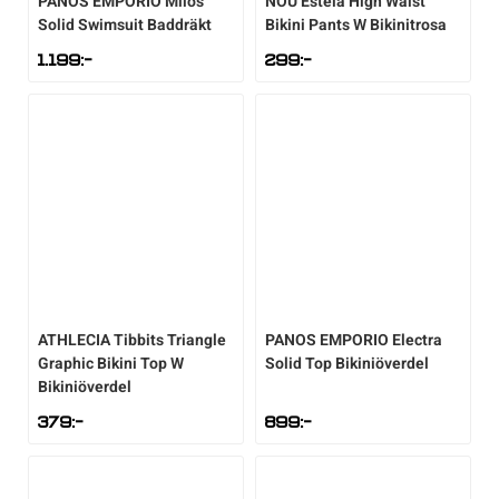
PANOS EMPORIO
Milos
NOU
Estela High Waist
Solid Swimsuit Baddräkt
Bikini Pants W Bikinitrosa
1.199
:-
299
:-
ATHLECIA
Tibbits Triangle
PANOS EMPORIO
Electra
Graphic Bikini Top W
Solid Top Bikiniöverdel
Bikiniöverdel
379
:-
899
:-