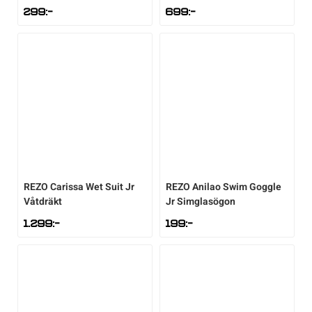
299
:-
699
:-
REZO
Carissa Wet Suit Jr
REZO
Anilao Swim Goggle
Våtdräkt
Jr Simglasögon
1.299
:-
199
:-