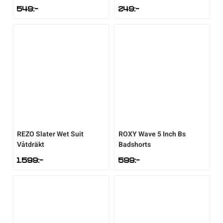
549
:-
249
:-
REZO
Slater Wet Suit
ROXY
Wave 5 Inch Bs
Våtdräkt
Badshorts
1.599
:-
599
:-