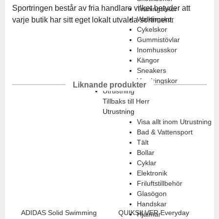
Sportringen består av fria handlare vilket betyder att
Träningsskor
Walkingskor
varje butik har sitt eget lokalt utvalda sortiment.
Cykelskor
Gummistövlar
Inomhusskor
Kängor
Sneakers
Vandringskor
Liknande produkter
Utrustning
Tillbaks till Herr
Utrustning
Visa allt inom Utrustning
Bad & Vattensport
Tält
Bollar
Cyklar
Elektronik
Friluftstillbehör
Glasögon
Handskar
ADIDAS
Solid Swimming
QUIKSILVER
Everyday
Hjälmar