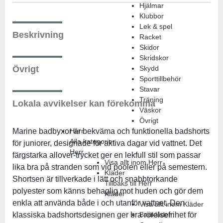
Hjälmar
Klubbor
Lek & spel
Beskrivning
Racket
Skidor
Skridskor
Övrigt
Skydd
Sporttillbehör
Stavar
Träning
Lokala avvikelser kan förekomma
Väskor
Övrigt
Marine badbyxor är bekväma och funktionella badshorts
Herr
Alla kategorier
för juniorer, designade för aktiva dagar vid vattnet. Det
Herr
färgstarka allover-trycket ger en lekfull stil som passar
Visa allt inom Herr
lika bra på stranden som vid poolen eller på semestern.
Kläder
Shortsen är tillverkade i lätt och snabbtorkande
Tillbaks till Herr
polyester som känns behaglig mot huden och gör dem
Kläder
enkla att använda både i och utanför vattnet. Den
Visa allt inom Kläder
klassiska badshortsdesignen ger bra rörelsefrihet för
Badkläder