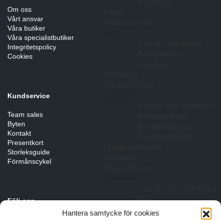
Utrustning
Om oss
Bandy
Vårt ansvar
Tillbaks till Sport
Våra butiker
Bandy
Våra specialistbutiker
Visa allt inom Bandy
Integritetspolicy
Bandytillbehör
Cookies
Utrustning
Bordtennis
Tillbaks till Sport
Bordtennis
Kundservice
Visa allt inom Bordtennis
Team sales
Bordtennisbollar
Byten
Bordtennisracket
Kontakt
Bordtennistillbehör
Presentkort
Långfärdsskridskor
Storleksguide
Orientering
Förmånscykel
Tillbaks till Sport
Orientering
Visa allt inom Orientering
Skor
Följ oss
Simning
Hantera samtycke för cookies
Tillbaks till Sport