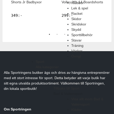
Shorts Jr Badbyxor
Volley Yth 14 Boardshorts
P
Klubbor
B
Lek & spel
Racket
349
:-
299
:-
Skidor
Skridskor
Skydd
Sporttillbehör
Stavar
Träning
Väskor
Övrigt
Sport
Alla kategorier
Sport
Alla Sportringens butiker ägs och drivs av hängivna entreprenörer
Visa allt inom Sport
med ett stort intresse för sport. Detta betyder att varje butik har
Bad & Vattensport
sitt egna utvalda produktsortiment. Välkommen till Sportringen,
Tillbaks till Sport
din lokala sportbutik!
Bad & Vattensport
Visa allt inom Bad &
Vattensport
Om Sportringen
Kläder