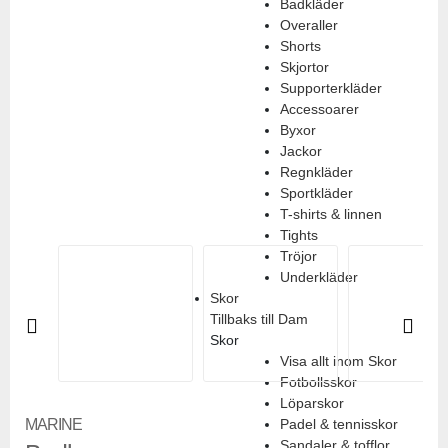
Badkläder
Overaller
Shorts
Skjortor
Supporterkläder
Accessoarer
Byxor
Jackor
Regnkläder
Sportkläder
T-shirts & linnen
Tights
Tröjor
Underkläder
Skor
Tillbaks till Dam
Skor
Pre
Ne
Visa allt inom Skor
vio
xt
Fotbollsskor
us
Löparskor
MARINE
Padel & tennisskor
Sandaler & tofflor