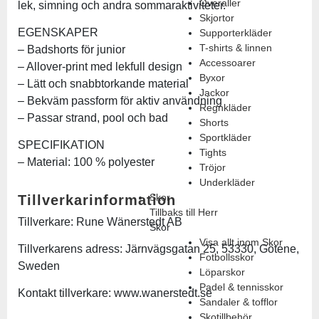
Overaller
lek, simning och andra sommaraktiviteter.
Skjortor
EGENSKAPER
Supporterkläder
T-shirts & linnen
– Badshorts för junior
Accessoarer
– Allover-print med lekfull design
Byxor
– Lätt och snabbtorkande material
Jackor
– Bekväm passform för aktiv användning
Regnkläder
– Passar strand, pool och bad
Shorts
Sportkläder
SPECIFIKATION
Tights
– Material: 100 % polyester
Tröjor
Underkläder
Skor
Tillverkarinformation
Tillbaks till Herr
Tillverkare: Rune Wänerstedt AB
Skor
Visa allt inom Skor
Tillverkarens adress: Järnvägsgatan 25, 53330, Götene,
Fotbollsskor
Sweden
Löparskor
Padel & tennisskor
Kontakt tillverkare: www.wanerstedt.se
Sandaler & tofflor
Skotillbehör