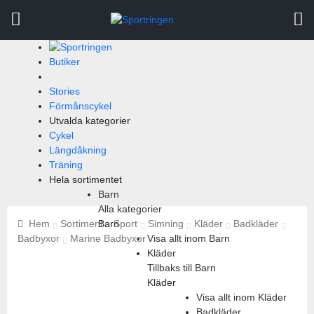
Butiker
Stories
Förmånscykel
Utvalda kategorier
Cykel
Längdåkning
Träning
Hela sortimentet
Barn
Sök
Alla kategorier
efter:
Hem
Sortiment
Barn
Sport
Simning
Kläder
Badkläder
Badbyxor
Marine Badbyxor
Visa allt inom Barn
Kläder
Tillbaks till Barn
Kläder
Visa allt inom Kläder
Badkläder