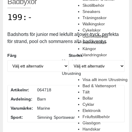
Badbyxor
Skotillbehör
Sneakers
199
:-
Träningsskor
Walkingskor
Cykelskor
Badshorts för junior med lekfullt allover-tryck, perfekta
Gummistövlar
för strand, pool och sommarens alla badäventyr.
Inomhusskor
Kängor
Vandringskor
Färg
Storlek
Utrustning
Tillbaks till Dam
Utrustning
Visa allt inom Utrustning
Bad & Vattensport
Artikelnr:
064718
Tält
Bollar
Avdelning:
Barn
Cyklar
Varumärke:
Marine
Elektronik
Friluftstillbehör
Sport:
Simning
Sportswear
Glasögon
Handskar