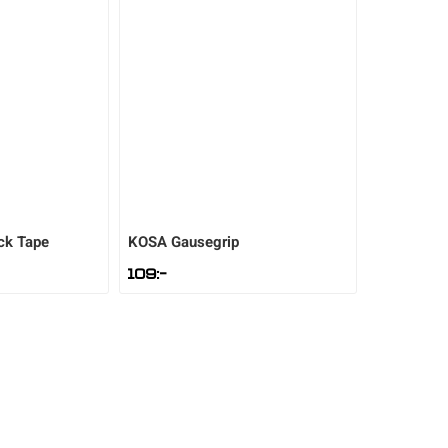
ck Tape
KOSA
Gausegrip
109
:-