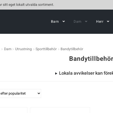
r sitt eget lokalt utvalda sortiment.
Barn
Dam
Herr
t
Dam
Utrustning
Sporttillbehör
Bandytillbehör
Bandytillbehö
Lokala avvikelser kan fö