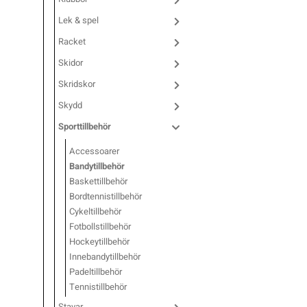
Lek & spel
Underkläder
Skridskor
Underkläder
Skridskor
Hockey
Racket
Skydd
Skydd
Innebandy
Skidor
Skridskor
Sporttillbehör
Sporttillbehör
Lek & spel
Skydd
Sporttillbehör
Stavar
Stavar
Längdåkning
Accessoarer
Bandytillbehör
Träning
Träning
Löpning
Baskettillbehör
Bordtennistillbehör
Cykeltillbehör
Väskor
Väskor
Outdoor
Fotbollstillbehör
Hockeytillbehör
Innebandytillbehör
Övrigt
Övrigt
Padel
Padeltillbehör
Tennistillbehör
Rullskidor
Stavar