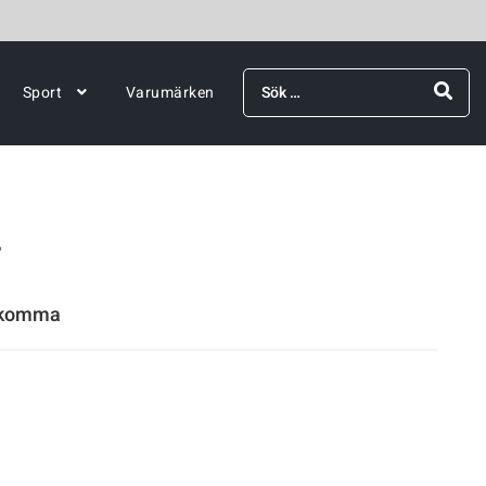
Sök
Sport
Varumärken
efter:
r
rekomma