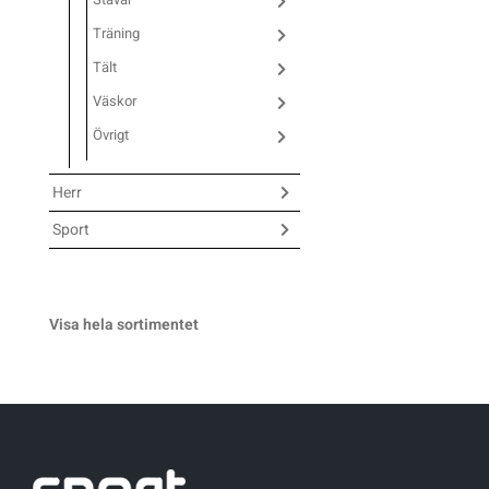
Träning
Sportswear
Tält
Väskor
Tennis
Övrigt
Träning
Herr
Sport
Volleyboll
Walking
Visa hela sortimentet