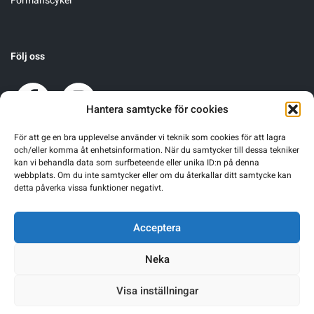
Förmånscykel
Underkläder
Skridskor
Underkläder
Skridskor
Hockey
Följ oss
Skydd
Skydd
Innebandy
Sporttillbehör
Sporttillbehör
Lek & spel
Hantera samtycke för cookies
För att ge en bra upplevelse använder vi teknik som cookies för att lagra
Stavar
Stavar
Längdåkning
och/eller komma åt enhetsinformation. När du samtycker till dessa tekniker
kan vi behandla data som surfbeteende eller unika ID:n på denna
webbplats. Om du inte samtycker eller om du återkallar ditt samtycke kan
Träning
Träning
Löpning
detta påverka vissa funktioner negativt.
Väskor
Väskor
Outdoor
Acceptera
Neka
Övrigt
Övrigt
Padel
Visa inställningar
Rullskidor