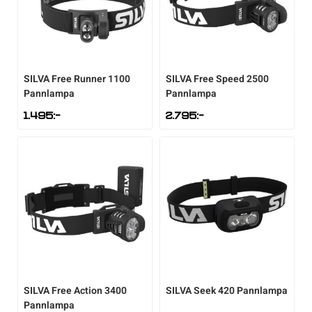
Underkläder
Skridskor
Underkläder
Skridskor
Hockey
Skydd
Skydd
Innebandy
SILVA
Free Runner 1100
SILVA
Free Speed 2500
Pannlampa
Pannlampa
Sporttillbehör
Sporttillbehör
Lek & spel
1.495
:-
2.795
:-
Stavar
Stavar
Längdåkning
Träning
Träning
Löpning
Väskor
Väskor
Outdoor
Övrigt
Övrigt
Padel
SILVA
Free Action 3400
SILVA
Seek 420 Pannlampa
Pannlampa
Rullskidor