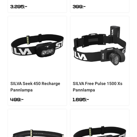
3.295
:-
399
:-
Sportswear
Tennis
Träning
Volleyboll
SILVA
Seek 450 Recharge
SILVA
Free Pulse 1500 Xs
Walking
Pannlampa
Pannlampa
499
:-
1.695
:-