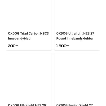
OXDOG
Triad Carbon NBC3
OXDOG
Ultralight HES 27
Innebandyblad
Round Innebandyklubba
399
:-
1.699
:-
OXDOG
Ultralight HES 29
OXDOG
Fusion Xlight 27