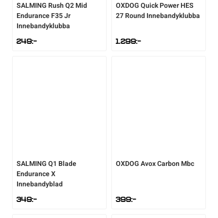
SALMING
Rush Q2 Mid
OXDOG
Quick Power HES
Endurance F35 Jr
27 Round Innebandyklubba
Sportswear
Innebandyklubba
249
:-
1.299
:-
Tennis
Träning
Volleyboll
Walking
SALMING
Q1 Blade
OXDOG
Avox Carbon Mbc
Endurance X
Innebandyblad
349
:-
399
:-