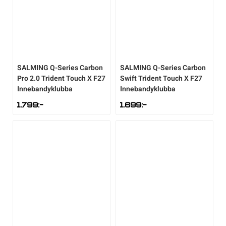
Underkläder
Skridskor
Underkläder
Skridskor
Hockey
Skydd
Skydd
Innebandy
SALMING
Q-Series Carbon
SALMING
Q-Series Carbon
Sporttillbehör
Sporttillbehör
Lek & spel
Pro 2.0 Trident Touch X F27
Swift Trident Touch X F27
Innebandyklubba
Innebandyklubba
Stavar
Stavar
Längdåkning
1.799
:-
1.699
:-
Träning
Träning
Löpning
Väskor
Väskor
Outdoor
Övrigt
Övrigt
Padel
Rullskidor