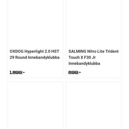
OXDOG
Hyperlight 2.0 HST
SALMING
Nitro Lite Trident
29 Round Innebandyklubba
Touch X F30 Jr
Innebandyklubba
1.899
:-
699
:-