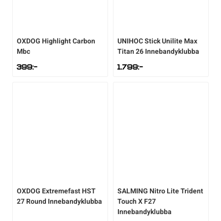
OXDOG
Highlight Carbon
UNIHOC
Stick Unilite Max
Mbc
Titan 26 Innebandyklubba
399
:-
1.799
:-
OXDOG
Extremefast HST
SALMING
Nitro Lite Trident
27 Round Innebandyklubba
Touch X F27
Innebandyklubba