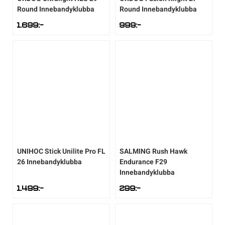
Round Innebandyklubba
Round Innebandyklubba
1.699
:-
999
:-
UNIHOC
Stick Unilite Pro FL
SALMING
Rush Hawk
26 Innebandyklubba
Endurance F29
Innebandyklubba
1.499
:-
299
:-