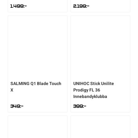
1.499
:-
2.199
:-
SALMING
Q1 Blade Touch
UNIHOC
Stick Unilite
X
Prodigy FL 36
Innebandyklubba
349
:-
399
:-