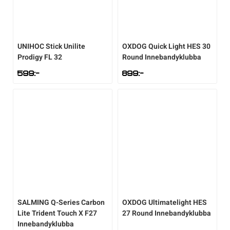
UNIHOC
Stick Unilite
OXDOG
Quick Light HES 30
Prodigy FL 32
Round Innebandyklubba
599
:-
899
:-
SALMING
Q-Series Carbon
OXDOG
Ultimatelight HES
Lite Trident Touch X F27
27 Round Innebandyklubba
Innebandyklubba