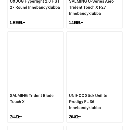
OXDOG
Hyperlight 2.0 HST
SALMING
Q-Series Aero
27 Round Innebandyklubba
Trident Touch X F27
Innebandyklubba
1.899
:-
1.199
:-
SALMING
Trident Blade
UNIHOC
Stick Unilite
Touch X
Prodigy FL 36
Innebandyklubba
349
:-
349
:-