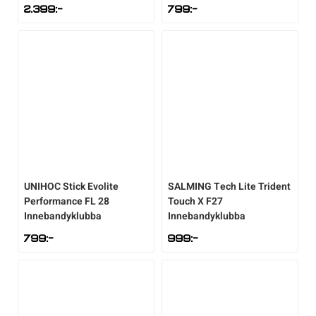
2.399
:-
799
:-
UNIHOC
Stick Evolite
SALMING
Tech Lite Trident
Performance FL 28
Touch X F27
Innebandyklubba
Innebandyklubba
799
:-
999
:-