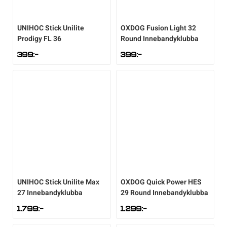
UNIHOC
Stick Unilite
OXDOG
Fusion Light 32
Prodigy FL 36
Round Innebandyklubba
399
:-
399
:-
UNIHOC
Stick Unilite Max
OXDOG
Quick Power HES
27 Innebandyklubba
29 Round Innebandyklubba
1.799
:-
1.299
:-