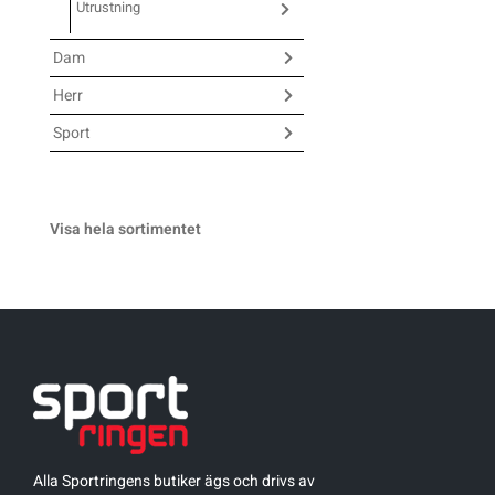
Utrustning
Underkläder
Skridskor
Underkläder
Skridskor
Hockey
Dam
Herr
Skydd
Skydd
Innebandy
Sport
Sporttillbehör
Sporttillbehör
Lek & spel
Stavar
Stavar
Längdåkning
Visa hela sortimentet
Träning
Träning
Löpning
Väskor
Väskor
Outdoor
Övrigt
Övrigt
Padel
Alla Sportringens butiker ägs och drivs av
Rullskidor