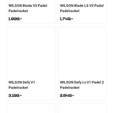
WILSON
Blade V3 Padel
WILSON
Blade LS V3 Padel
Underkläder
Skridskor
Underkläder
Skridskor
Hockey
Padelracket
Padelracket
1.999
:-
1.749
:-
Skydd
Skydd
Innebandy
Sporttillbehör
Sporttillbehör
Lek & spel
Stavar
Stavar
Längdåkning
Träning
Träning
Löpning
Väskor
Väskor
Outdoor
WILSON
Defy V1
WILSON
Defy Ls V1 Padel 2
Padelracket
Padelracket
Övrigt
Övrigt
Padel
3.199
:-
2.649
:-
Rullskidor