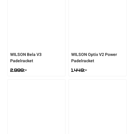
Sportswear
Tennis
Träning
WILSON
Bela V3
WILSON
Optix V2 Power
Padelracket
Padelracket
Volleyboll
2.999
:-
1.449
:-
Walking