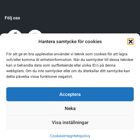
Följ oss
Hantera samtycke för cookies
För att ge en bra upplevelse använder vi teknik som cookies för att lagra
och/eller komma åt enhetsinformation. När du samtycker till dessa tekniker
kan vi behandla data som surfbeteende eller unika ID:n på denna
webbplats. Om du inte samtycker eller om du återkallar ditt samtycke kan
detta påverka vissa funktioner negativt.
Acceptera
Neka
Visa inställningar
Warning
: Undefined array key 0 in
/home/sgnsrusr/public_html/wp-
Cookies
Integritetspolicy