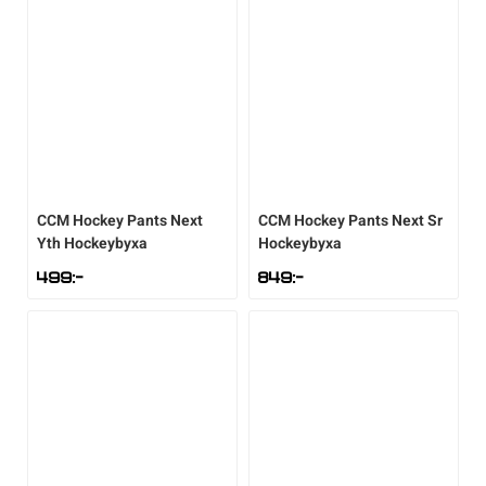
Sportswear
Tennis
Träning
CCM
Hockey Pants Next
CCM
Hockey Pants Next Sr
Volleyboll
Yth Hockeybyxa
Hockeybyxa
499
:-
849
:-
Walking