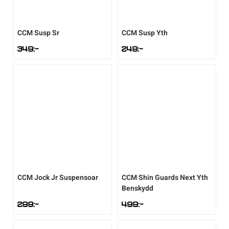
Underkläder
Skridskor
Underkläder
Skridskor
Hockey
CCM
Susp Sr
CCM
Susp Yth
Skydd
Skydd
Innebandy
349
:-
249
:-
Sporttillbehör
Sporttillbehör
Lek & spel
Stavar
Stavar
Längdåkning
Träning
Träning
Löpning
Väskor
Väskor
Outdoor
CCM
Jock Jr Suspensoar
CCM
Shin Guards Next Yth
Benskydd
Övrigt
Övrigt
Padel
299
:-
499
:-
Rullskidor