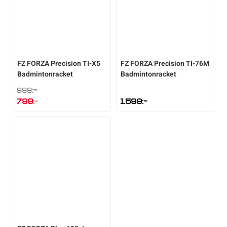
FZ FORZA
Precision TI-X5
FZ FORZA
Precision TI-76M
Badmintonracket
Badmintonracket
:-
999
Det
799
:-
1.599
:-
ursprungliga
Det
priset
nuvarande
var:
priset
999:-.
är:
799:-.