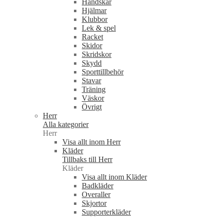
Handskar
Hjälmar
Klubbor
Lek & spel
Racket
Skidor
Skridskor
Skydd
Sporttillbehör
Stavar
Träning
Väskor
Övrigt
Herr
Alla kategorier
Herr
Visa allt inom Herr
Kläder
Tillbaks till Herr
Kläder
Visa allt inom Kläder
Badkläder
Overaller
Skjortor
Supporterkläder