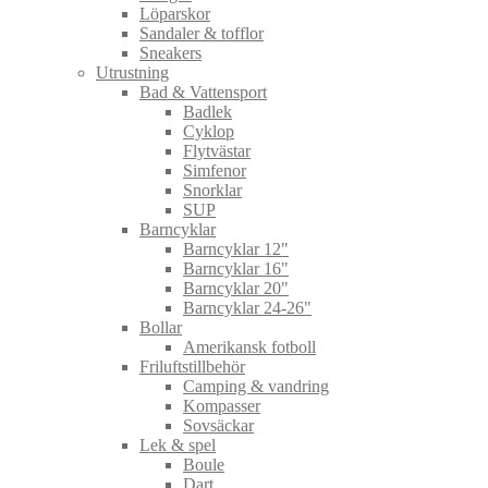
Löparskor
Sandaler & tofflor
Sneakers
Utrustning
Bad & Vattensport
Badlek
Cyklop
Flytvästar
Simfenor
Snorklar
SUP
Barncyklar
Barncyklar 12"
Barncyklar 16"
Barncyklar 20"
Barncyklar 24-26"
Bollar
Amerikansk fotboll
Friluftstillbehör
Camping & vandring
Kompasser
Sovsäckar
Lek & spel
Boule
Dart