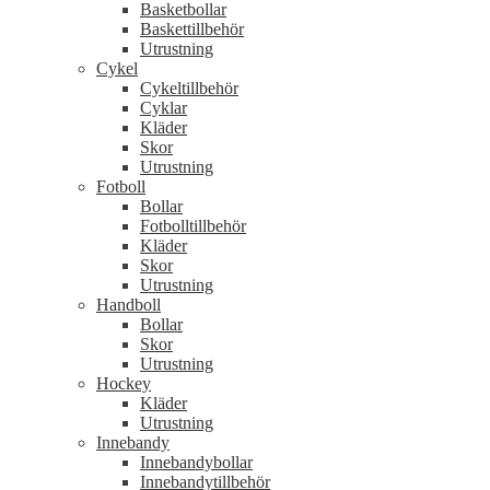
Basketbollar
Baskettillbehör
Utrustning
Cykel
Cykeltillbehör
Cyklar
Kläder
Skor
Utrustning
Fotboll
Bollar
Fotbolltillbehör
Kläder
Skor
Utrustning
Handboll
Bollar
Skor
Utrustning
Hockey
Kläder
Utrustning
Innebandy
Innebandybollar
Innebandytillbehör