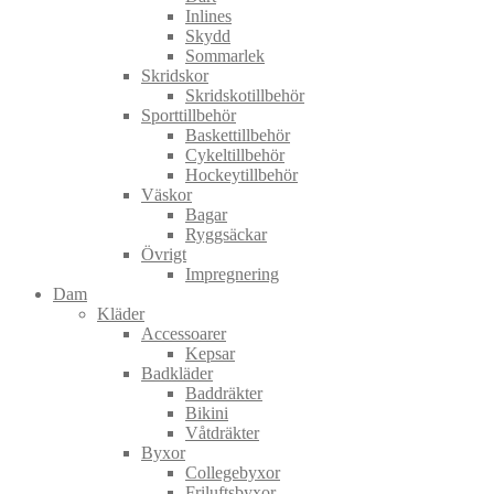
Inlines
Skydd
Sommarlek
Skridskor
Skridskotillbehör
Sporttillbehör
Baskettillbehör
Cykeltillbehör
Hockeytillbehör
Väskor
Bagar
Ryggsäckar
Övrigt
Impregnering
Dam
Kläder
Accessoarer
Kepsar
Badkläder
Baddräkter
Bikini
Våtdräkter
Byxor
Collegebyxor
Friluftsbyxor