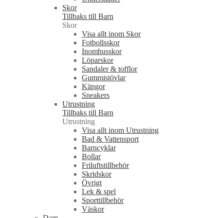
Skor
Tillbaks till Barn
Skor
Visa allt inom Skor
Fotbollsskor
Inomhusskor
Löparskor
Sandaler & tofflor
Gummistövlar
Kängor
Sneakers
Utrustning
Tillbaks till Barn
Utrustning
Visa allt inom Utrustning
Bad & Vattensport
Barncyklar
Bollar
Friluftstillbehör
Skridskor
Övrigt
Lek & spel
Sporttillbehör
Väskor
Dam