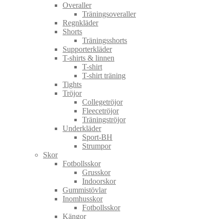
Overaller
Träningsoveraller
Regnkläder
Shorts
Träningsshorts
Supporterkläder
T-shirts & linnen
T-shirt
T-shirt träning
Tights
Tröjor
Collegetröjor
Fleecetröjor
Träningströjor
Underkläder
Sport-BH
Strumpor
Skor
Fotbollsskor
Grusskor
Indoorskor
Gummistövlar
Inomhusskor
Fotbollsskor
Kängor