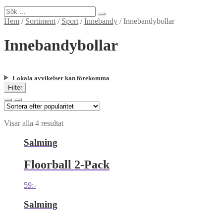
Sök
efter:
Hem
/
Sortiment
/
Sport
/
Innebandy
/
Innebandybollar
Innebandybollar
Lokala avvikelser kan förekomma
Filter
Visar alla 4 resultat
Salming
Floorball 2-Pack
59
:-
Salming