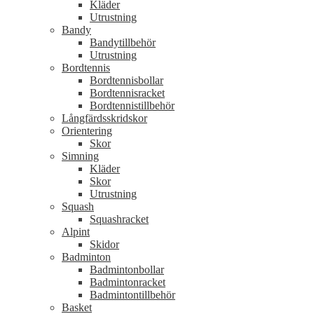
Kläder
Utrustning
Bandy
Bandytillbehör
Utrustning
Bordtennis
Bordtennisbollar
Bordtennisracket
Bordtennistillbehör
Långfärdsskridskor
Orientering
Skor
Simning
Kläder
Skor
Utrustning
Squash
Squashracket
Alpint
Skidor
Badminton
Badmintonbollar
Badmintonracket
Badmintontillbehör
Basket