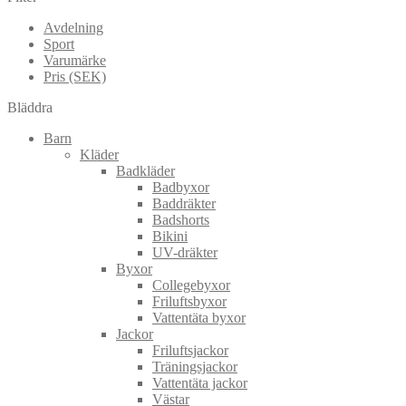
Avdelning
Sport
Varumärke
Pris (SEK)
Bläddra
Barn
Kläder
Badkläder
Badbyxor
Baddräkter
Badshorts
Bikini
UV-dräkter
Byxor
Collegebyxor
Friluftsbyxor
Vattentäta byxor
Jackor
Friluftsjackor
Träningsjackor
Vattentäta jackor
Västar