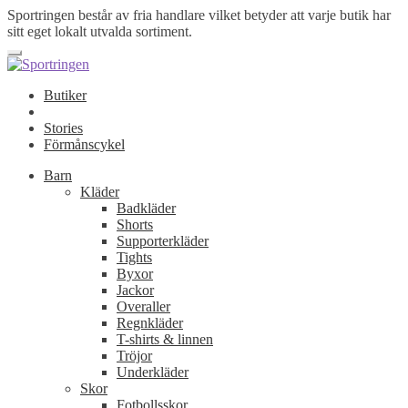
Sportringen består av fria handlare vilket betyder att varje butik har
sitt eget lokalt utvalda sortiment.
Butiker
Stories
Förmånscykel
Barn
Kläder
Badkläder
Shorts
Supporterkläder
Tights
Byxor
Jackor
Overaller
Regnkläder
T-shirts & linnen
Tröjor
Underkläder
Skor
Fotbollsskor