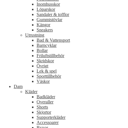
Inomhusskor
Löparskor
Sandaler & tofflor
Gummistövlar
Kängor
Sneakers
Utrustning
Bad & Vattensport
Barncyklar
Bollar
Friluftstillbehör
Skridskor
Övrigt
Lek & spel
Sporttillbehör
Väskor
Dam
Kläder
Badkläder
Overaller
Shorts
Skjortor
Supporterkläder
Accessoarer
Byxor