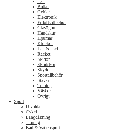
Tält
Bollar
Cyklar
Elektronik
Friluftstillbehör
Glasögon
Handskar
Hjälmar
Klubbor
Lek & spel
Racket
Skidor
Skridskor
Skydd
Sporttillbehör
Stavar
Träning
Väskor
Övrigt
Sport
Utvalda
Cykel
Längdåkning
Träning
Bad & Vattensport