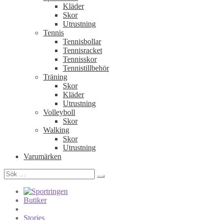
Kläder
Skor
Utrustning
Tennis
Tennisbollar
Tennisracket
Tennisskor
Tennistillbehör
Träning
Skor
Kläder
Utrustning
Volleyboll
Skor
Walking
Skor
Utrustning
Varumärken
Sök
efter:
Butiker
Stories