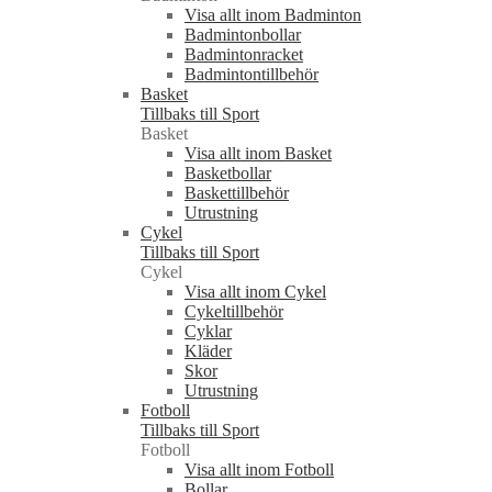
Visa allt inom Badminton
Badmintonbollar
Badmintonracket
Badmintontillbehör
Basket
Tillbaks till Sport
Basket
Visa allt inom Basket
Basketbollar
Baskettillbehör
Utrustning
Cykel
Tillbaks till Sport
Cykel
Visa allt inom Cykel
Cykeltillbehör
Cyklar
Kläder
Skor
Utrustning
Fotboll
Tillbaks till Sport
Fotboll
Visa allt inom Fotboll
Bollar