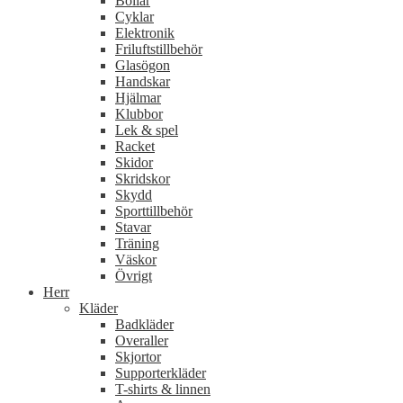
Bollar
Cyklar
Elektronik
Friluftstillbehör
Glasögon
Handskar
Hjälmar
Klubbor
Lek & spel
Racket
Skidor
Skridskor
Skydd
Sporttillbehör
Stavar
Träning
Väskor
Övrigt
Herr
Kläder
Badkläder
Overaller
Skjortor
Supporterkläder
T-shirts & linnen