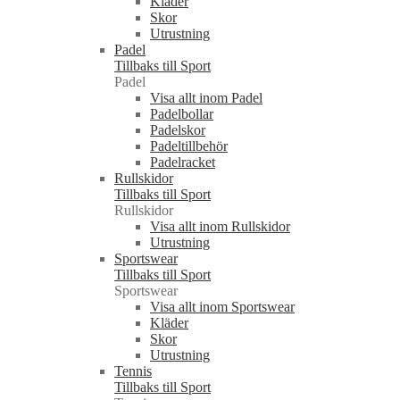
Kläder
Skor
Utrustning
Padel
Tillbaks till Sport
Padel
Visa allt inom Padel
Padelbollar
Padelskor
Padeltillbehör
Padelracket
Rullskidor
Tillbaks till Sport
Rullskidor
Visa allt inom Rullskidor
Utrustning
Sportswear
Tillbaks till Sport
Sportswear
Visa allt inom Sportswear
Kläder
Skor
Utrustning
Tennis
Tillbaks till Sport