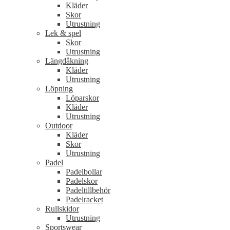
Kläder
Skor
Utrustning
Lek & spel
Skor
Utrustning
Längdåkning
Kläder
Utrustning
Löpning
Löparskor
Kläder
Utrustning
Outdoor
Kläder
Skor
Utrustning
Padel
Padelbollar
Padelskor
Padeltillbehör
Padelracket
Rullskidor
Utrustning
Sportswear