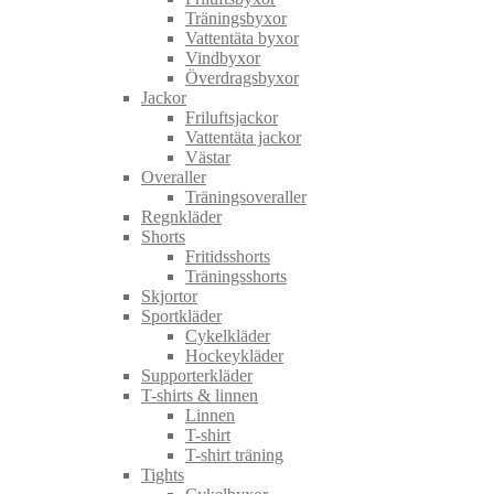
Träningsbyxor
Vattentäta byxor
Vindbyxor
Överdragsbyxor
Jackor
Friluftsjackor
Vattentäta jackor
Västar
Overaller
Träningsoveraller
Regnkläder
Shorts
Fritidsshorts
Träningsshorts
Skjortor
Sportkläder
Cykelkläder
Hockeykläder
Supporterkläder
T-shirts & linnen
Linnen
T-shirt
T-shirt träning
Tights