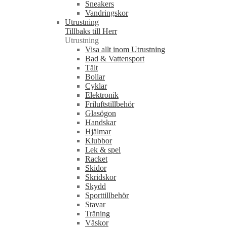
Sneakers
Vandringskor
Utrustning
Tillbaks till Herr
Utrustning
Visa allt inom Utrustning
Bad & Vattensport
Tält
Bollar
Cyklar
Elektronik
Friluftstillbehör
Glasögon
Handskar
Hjälmar
Klubbor
Lek & spel
Racket
Skidor
Skridskor
Skydd
Sporttillbehör
Stavar
Träning
Väskor