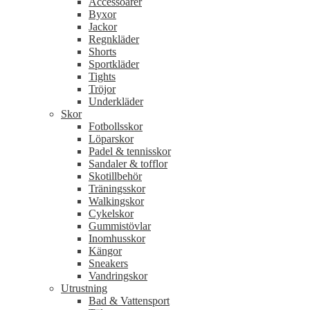
Accessoarer
Byxor
Jackor
Regnkläder
Shorts
Sportkläder
Tights
Tröjor
Underkläder
Skor
Fotbollsskor
Löparskor
Padel & tennisskor
Sandaler & tofflor
Skotillbehör
Träningsskor
Walkingskor
Cykelskor
Gummistövlar
Inomhusskor
Kängor
Sneakers
Vandringskor
Utrustning
Bad & Vattensport