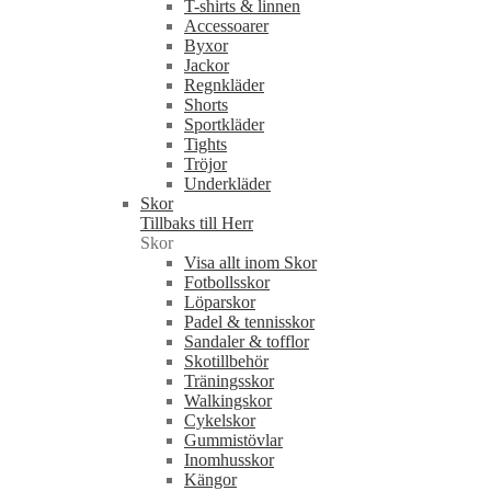
T-shirts & linnen
Accessoarer
Byxor
Jackor
Regnkläder
Shorts
Sportkläder
Tights
Tröjor
Underkläder
Skor
Tillbaks till Herr
Skor
Visa allt inom Skor
Fotbollsskor
Löparskor
Padel & tennisskor
Sandaler & tofflor
Skotillbehör
Träningsskor
Walkingskor
Cykelskor
Gummistövlar
Inomhusskor
Kängor