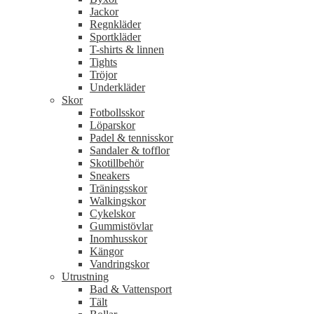
Jackor
Regnkläder
Sportkläder
T-shirts & linnen
Tights
Tröjor
Underkläder
Skor
Fotbollsskor
Löparskor
Padel & tennisskor
Sandaler & tofflor
Skotillbehör
Sneakers
Träningsskor
Walkingskor
Cykelskor
Gummistövlar
Inomhusskor
Kängor
Vandringskor
Utrustning
Bad & Vattensport
Tält