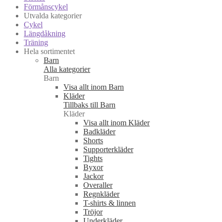
Förmånscykel
Utvalda kategorier
Cykel
Längdåkning
Träning
Hela sortimentet
Barn
Alla kategorier
Barn
Visa allt inom Barn
Kläder
Tillbaks till Barn
Kläder
Visa allt inom Kläder
Badkläder
Shorts
Supporterkläder
Tights
Byxor
Jackor
Overaller
Regnkläder
T-shirts & linnen
Tröjor
Underkläder