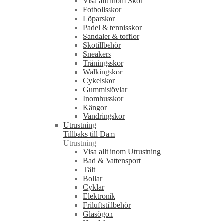
Visa allt inom Skor
Fotbollsskor
Löparskor
Padel & tennisskor
Sandaler & tofflor
Skotillbehör
Sneakers
Träningsskor
Walkingskor
Cykelskor
Gummistövlar
Inomhusskor
Kängor
Vandringskor
Utrustning
Tillbaks till Dam
Utrustning
Visa allt inom Utrustning
Bad & Vattensport
Tält
Bollar
Cyklar
Elektronik
Friluftstillbehör
Glasögon