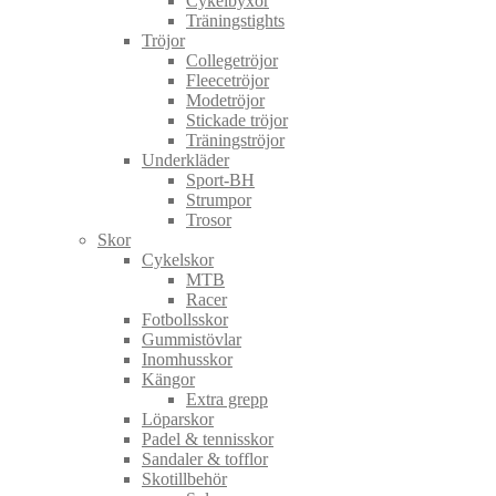
Cykelbyxor
Träningstights
Tröjor
Collegetröjor
Fleecetröjor
Modetröjor
Stickade tröjor
Träningströjor
Underkläder
Sport-BH
Strumpor
Trosor
Skor
Cykelskor
MTB
Racer
Fotbollsskor
Gummistövlar
Inomhusskor
Kängor
Extra grepp
Löparskor
Padel & tennisskor
Sandaler & tofflor
Skotillbehör