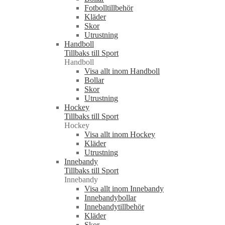
Fotbolltillbehör
Kläder
Skor
Utrustning
Handboll
Tillbaks till Sport
Handboll
Visa allt inom Handboll
Bollar
Skor
Utrustning
Hockey
Tillbaks till Sport
Hockey
Visa allt inom Hockey
Kläder
Utrustning
Innebandy
Tillbaks till Sport
Innebandy
Visa allt inom Innebandy
Innebandybollar
Innebandytillbehör
Kläder
Skor