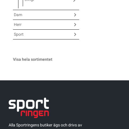
Underkläder
Skridskor
Underkläder
Skridskor
Hockey
Dam
Herr
Skydd
Skydd
Innebandy
Sport
Sporttillbehör
Sporttillbehör
Lek & spel
Visa hela sortimentet
Stavar
Stavar
Längdåkning
Träning
Träning
Löpning
Väskor
Väskor
Outdoor
Övrigt
Övrigt
Padel
Alla Sportringens butiker ägs och drivs av
Rullskidor