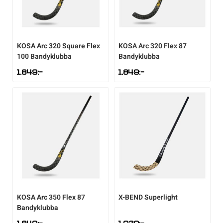
Underkläder
Skridskor
Underkläder
Skridskor
Hockey
Skydd
Skydd
Innebandy
KOSA
Arc 320 Square Flex
KOSA
Arc 320 Flex 87
100 Bandyklubba
Bandyklubba
1.849
:-
1.849
:-
Sporttillbehör
Sporttillbehör
Lek & spel
Stavar
Stavar
Längdåkning
Träning
Träning
Löpning
Väskor
Väskor
Outdoor
Övrigt
Övrigt
Padel
KOSA
Arc 350 Flex 87
X-BEND
Superlight
Bandyklubba
Rullskidor