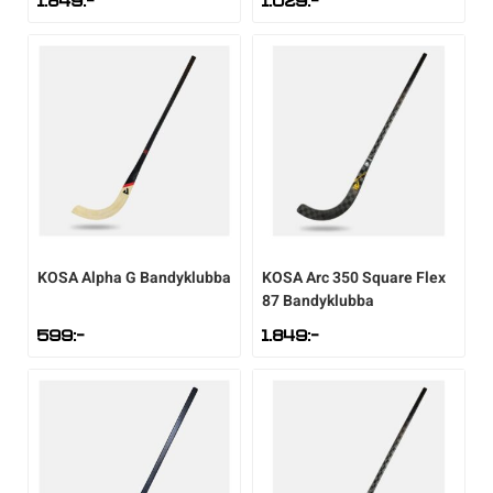
1.849
:-
1.029
:-
Sportswear
Tennis
Träning
Volleyboll
KOSA
Alpha G Bandyklubba
KOSA
Arc 350 Square Flex
87 Bandyklubba
Walking
599
:-
1.849
:-