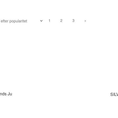
1
2
3
»
nds Ju
SIL