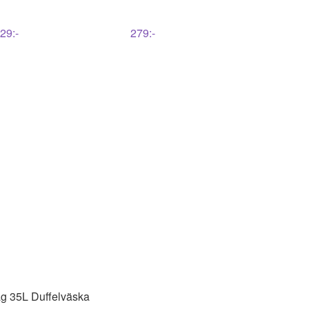
29
:-
279
:-
ag 35L Duffelväska