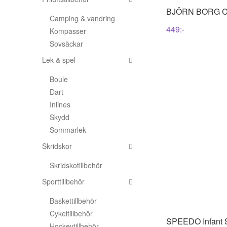
BJÖRN BORG
C
Camping & vandring
449
:-
Kompasser
Sovsäckar
Lek & spel
Boule
Dart
Inlines
Skydd
Sommarlek
Skridskor
Skridskotillbehör
Sporttillbehör
Baskettillbehör
Cykeltillbehör
SPEEDO
Infant
Hockeytillbehör