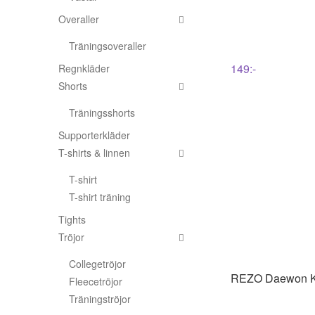
Rullskidor
Overaller
Träningsoveraller
Sportswear
149
:-
Regnkläder
Shorts
Tennis
Träningsshorts
Supporterkläder
Träning
T-shirts & linnen
Volleyboll
T-shirt
T-shirt träning
Walking
Tights
Tröjor
Collegetröjor
REZO
Daewon Ki
Fleecetröjor
Träningströjor