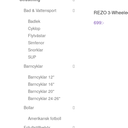
Bad & Vattensport
REZO
3-Wheeled
Badlek
699
:-
Cyklop
Flytvästar
Simfenor
Snorklar
SUP
Barncyklar
Barncyklar 12"
Barncyklar 16"
Barncyklar 20"
Barncyklar 24-26"
Bollar
Amerikansk fotboll
Friluftstillbehör