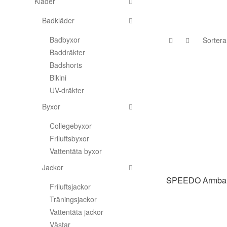
Kläder
Badkläder
Underkläder
Skridskor
Underkläder
Skridskor
Hockey
Badbyxor
Baddräkter
Skydd
Skydd
Innebandy
Badshorts
Bikini
Sporttillbehör
Sporttillbehör
Lek & spel
UV-dräkter
Byxor
Stavar
Stavar
Längdåkning
Collegebyxor
Friluftsbyxor
Träning
Träning
Löpning
Vattentäta byxor
Jackor
Väskor
Väskor
Outdoor
SPEEDO
Armba
Friluftsjackor
Träningsjackor
Övrigt
Övrigt
Padel
Vattentäta jackor
Västar