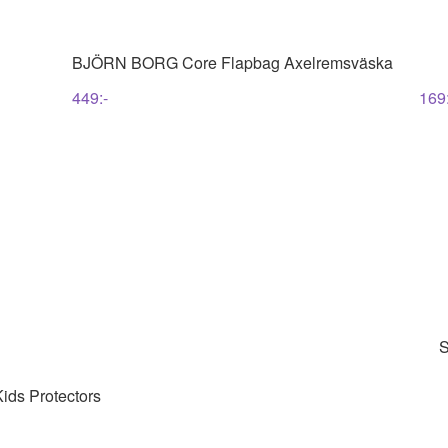
BJÖRN BORG
Core Flapbag Axelremsväska
449
:-
169
S
ds Protectors