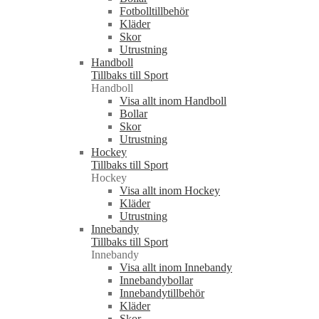
Fotbolltillbehör
Kläder
Skor
Utrustning
Handboll
Tillbaks till Sport
Handboll
Visa allt inom Handboll
Bollar
Skor
Utrustning
Hockey
Tillbaks till Sport
Hockey
Visa allt inom Hockey
Kläder
Utrustning
Innebandy
Tillbaks till Sport
Innebandy
Visa allt inom Innebandy
Innebandybollar
Innebandytillbehör
Kläder
Skor