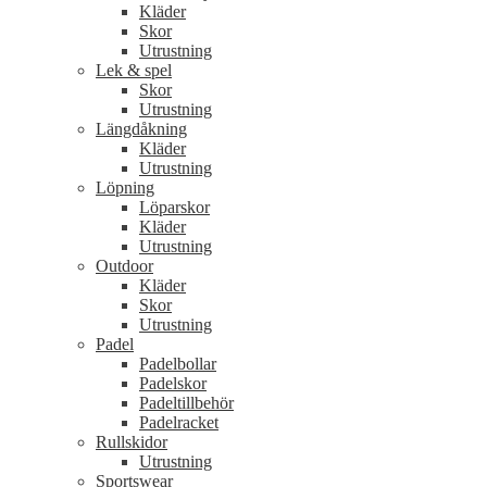
Kläder
Skor
Utrustning
Lek & spel
Skor
Utrustning
Längdåkning
Kläder
Utrustning
Löpning
Löparskor
Kläder
Utrustning
Outdoor
Kläder
Skor
Utrustning
Padel
Padelbollar
Padelskor
Padeltillbehör
Padelracket
Rullskidor
Utrustning
Sportswear