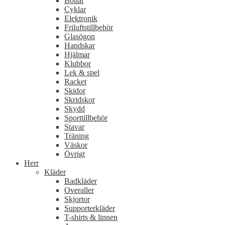
Bollar
Cyklar
Elektronik
Friluftstillbehör
Glasögon
Handskar
Hjälmar
Klubbor
Lek & spel
Racket
Skidor
Skridskor
Skydd
Sporttillbehör
Stavar
Träning
Väskor
Övrigt
Herr
Kläder
Badkläder
Overaller
Skjortor
Supporterkläder
T-shirts & linnen