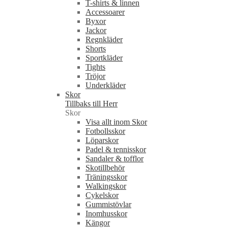
T-shirts & linnen
Accessoarer
Byxor
Jackor
Regnkläder
Shorts
Sportkläder
Tights
Tröjor
Underkläder
Skor
Tillbaks till Herr
Skor
Visa allt inom Skor
Fotbollsskor
Löparskor
Padel & tennisskor
Sandaler & tofflor
Skotillbehör
Träningsskor
Walkingskor
Cykelskor
Gummistövlar
Inomhusskor
Kängor