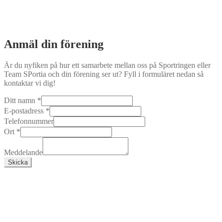
Anmäl din förening
Är du nyfiken på hur ett samarbete mellan oss på Sportringen eller
Team SPortia och din förening ser ut? Fyll i formuläret nedan så
kontaktar vi dig!
Ditt namn
*
E-postadress
*
Telefonnummer
Ort
*
Meddelande
Skicka