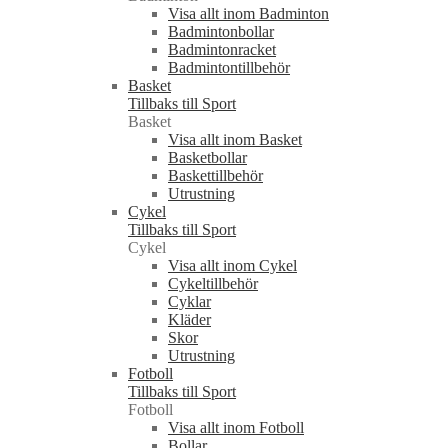
Visa allt inom Badminton
Badmintonbollar
Badmintonracket
Badmintontillbehör
Basket
Tillbaks till Sport
Basket
Visa allt inom Basket
Basketbollar
Baskettillbehör
Utrustning
Cykel
Tillbaks till Sport
Cykel
Visa allt inom Cykel
Cykeltillbehör
Cyklar
Kläder
Skor
Utrustning
Fotboll
Tillbaks till Sport
Fotboll
Visa allt inom Fotboll
Bollar