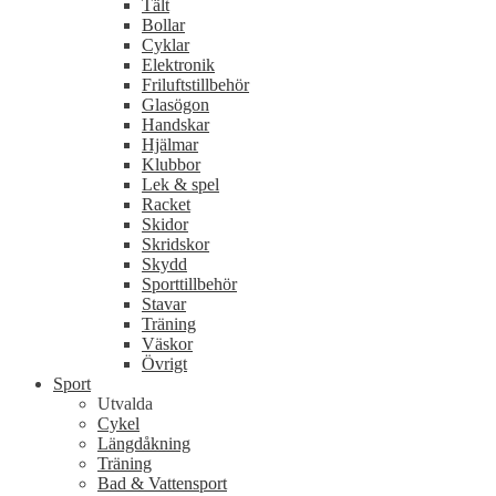
Tält
Bollar
Cyklar
Elektronik
Friluftstillbehör
Glasögon
Handskar
Hjälmar
Klubbor
Lek & spel
Racket
Skidor
Skridskor
Skydd
Sporttillbehör
Stavar
Träning
Väskor
Övrigt
Sport
Utvalda
Cykel
Längdåkning
Träning
Bad & Vattensport