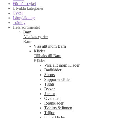
Förmånscykel
Utvalda kategorier
Cykel
Längdåkning
Träning
Hela sortimentet
Barn
Alla kategorier
Barn
Visa allt inom Barn
Kläder
Tillbaks till Barn
Kläder
Visa allt inom Kläder
Badkläder
Shorts
Supporterkläder
Tights
Byxor
Jackor
Overaller
Regnkläder
T-shirts & linnen
Tröjor
Underkläder