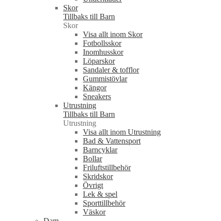
Skor
Tillbaks till Barn
Skor
Visa allt inom Skor
Fotbollsskor
Inomhusskor
Löparskor
Sandaler & tofflor
Gummistövlar
Kängor
Sneakers
Utrustning
Tillbaks till Barn
Utrustning
Visa allt inom Utrustning
Bad & Vattensport
Barncyklar
Bollar
Friluftstillbehör
Skridskor
Övrigt
Lek & spel
Sporttillbehör
Väskor
Dam