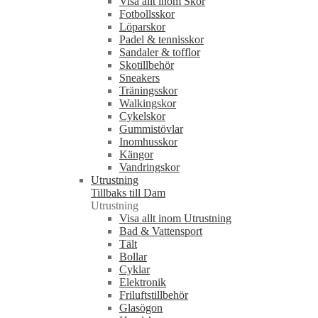
Visa allt inom Skor
Fotbollsskor
Löparskor
Padel & tennisskor
Sandaler & tofflor
Skotillbehör
Sneakers
Träningsskor
Walkingskor
Cykelskor
Gummistövlar
Inomhusskor
Kängor
Vandringskor
Utrustning
Tillbaks till Dam
Utrustning
Visa allt inom Utrustning
Bad & Vattensport
Tält
Bollar
Cyklar
Elektronik
Friluftstillbehör
Glasögon