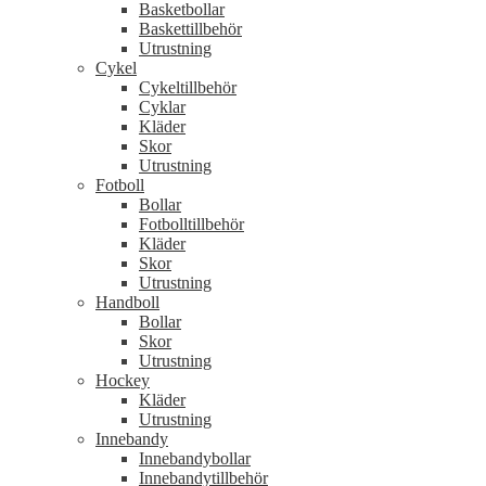
Basketbollar
Baskettillbehör
Utrustning
Cykel
Cykeltillbehör
Cyklar
Kläder
Skor
Utrustning
Fotboll
Bollar
Fotbolltillbehör
Kläder
Skor
Utrustning
Handboll
Bollar
Skor
Utrustning
Hockey
Kläder
Utrustning
Innebandy
Innebandybollar
Innebandytillbehör