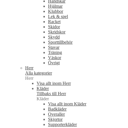
Handskar
Hjälmar
Klubbor
Lek & spel
Racket
Skidor
Skridskor
Skydd
Sporttillbehör
Stavar
Träning
Väskor
Övrigt
Herr
Alla kategorier
Herr
Visa allt inom Herr
Kläder
Tillbaks till Herr
Kläder
Visa allt inom Kläder
Badkläder
Overaller
Skjortor
Supporterkläder