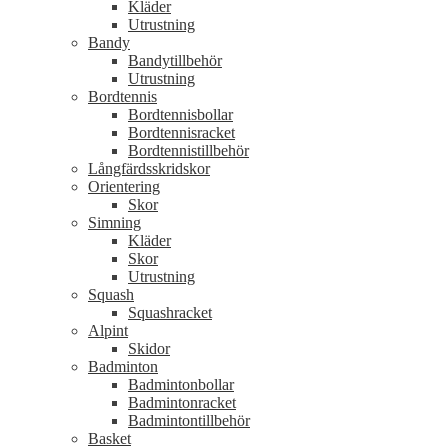
Kläder
Utrustning
Bandy
Bandytillbehör
Utrustning
Bordtennis
Bordtennisbollar
Bordtennisracket
Bordtennistillbehör
Långfärdsskridskor
Orientering
Skor
Simning
Kläder
Skor
Utrustning
Squash
Squashracket
Alpint
Skidor
Badminton
Badmintonbollar
Badmintonracket
Badmintontillbehör
Basket