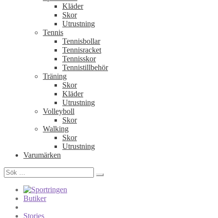
Kläder
Skor
Utrustning
Tennis
Tennisbollar
Tennisracket
Tennisskor
Tennistillbehör
Träning
Skor
Kläder
Utrustning
Volleyboll
Skor
Walking
Skor
Utrustning
Varumärken
Sök
efter:
Butiker
Stories