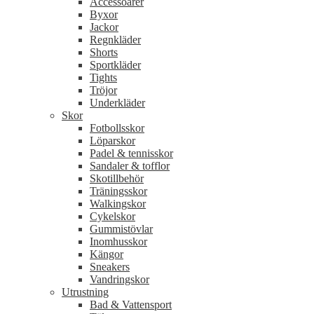
Accessoarer
Byxor
Jackor
Regnkläder
Shorts
Sportkläder
Tights
Tröjor
Underkläder
Skor
Fotbollsskor
Löparskor
Padel & tennisskor
Sandaler & tofflor
Skotillbehör
Träningsskor
Walkingskor
Cykelskor
Gummistövlar
Inomhusskor
Kängor
Sneakers
Vandringskor
Utrustning
Bad & Vattensport