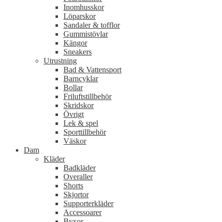
Inomhusskor
Löparskor
Sandaler & tofflor
Gummistövlar
Kängor
Sneakers
Utrustning
Bad & Vattensport
Barncyklar
Bollar
Friluftstillbehör
Skridskor
Övrigt
Lek & spel
Sporttillbehör
Väskor
Dam
Kläder
Badkläder
Overaller
Shorts
Skjortor
Supporterkläder
Accessoarer
Byxor