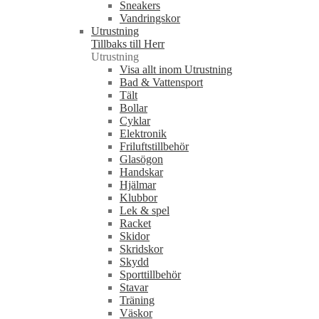
Sneakers
Vandringskor
Utrustning
Tillbaks till Herr
Utrustning
Visa allt inom Utrustning
Bad & Vattensport
Tält
Bollar
Cyklar
Elektronik
Friluftstillbehör
Glasögon
Handskar
Hjälmar
Klubbor
Lek & spel
Racket
Skidor
Skridskor
Skydd
Sporttillbehör
Stavar
Träning
Väskor