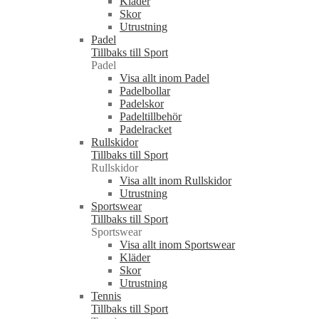
Kläder
Skor
Utrustning
Padel
Tillbaks till Sport
Padel
Visa allt inom Padel
Padelbollar
Padelskor
Padeltillbehör
Padelracket
Rullskidor
Tillbaks till Sport
Rullskidor
Visa allt inom Rullskidor
Utrustning
Sportswear
Tillbaks till Sport
Sportswear
Visa allt inom Sportswear
Kläder
Skor
Utrustning
Tennis
Tillbaks till Sport