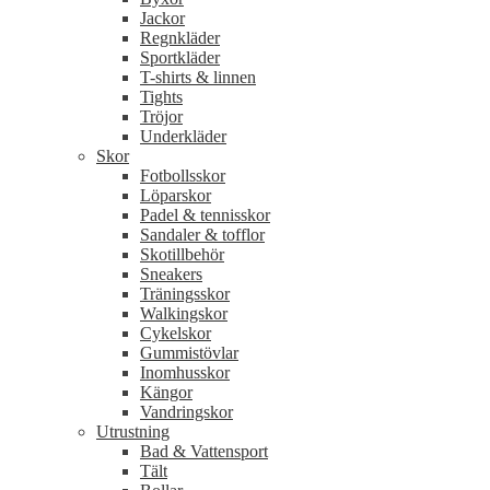
Jackor
Regnkläder
Sportkläder
T-shirts & linnen
Tights
Tröjor
Underkläder
Skor
Fotbollsskor
Löparskor
Padel & tennisskor
Sandaler & tofflor
Skotillbehör
Sneakers
Träningsskor
Walkingskor
Cykelskor
Gummistövlar
Inomhusskor
Kängor
Vandringskor
Utrustning
Bad & Vattensport
Tält