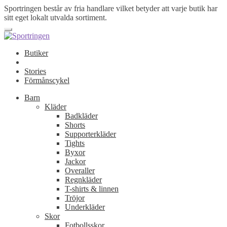
Sportringen består av fria handlare vilket betyder att varje butik har
sitt eget lokalt utvalda sortiment.
Butiker
Stories
Förmånscykel
Barn
Kläder
Badkläder
Shorts
Supporterkläder
Tights
Byxor
Jackor
Overaller
Regnkläder
T-shirts & linnen
Tröjor
Underkläder
Skor
Fotbollsskor