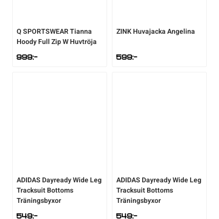
Underkläder
Skridskor
Underkläder
Skridskor
Hockey
Q SPORTSWEAR
Tianna
ZINK
Huvajacka Angelina
Hoody Full Zip W Huvtröja
Skydd
Skydd
Innebandy
999
:-
599
:-
Sporttillbehör
Sporttillbehör
Lek & spel
Stavar
Stavar
Längdåkning
Träning
Träning
Löpning
Väskor
Väskor
Outdoor
ADIDAS
Dayready Wide Leg
ADIDAS
Dayready Wide Leg
Övrigt
Övrigt
Padel
Tracksuit Bottoms
Tracksuit Bottoms
Träningsbyxor
Träningsbyxor
Rullskidor
549
:-
549
:-