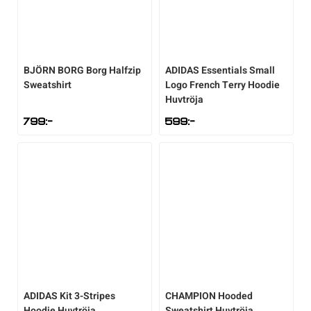
BJÖRN BORG
Borg Halfzip
ADIDAS
Essentials Small
Sweatshirt
Logo French Terry Hoodie
Huvtröja
799
:-
599
:-
ADIDAS
Kit 3-Stripes
CHAMPION
Hooded
Hoodie Huvtröja
Sweatshirt Huvtröja