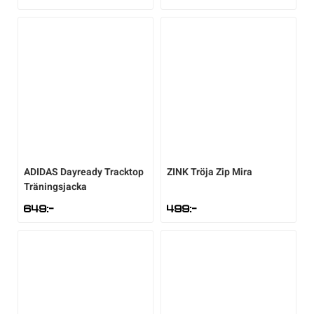
Sportswear
Tennis
Träning
Volleyboll
ADIDAS
Dayready Tracktop
ZINK
Tröja Zip Mira
Träningsjacka
Walking
649
:-
499
:-