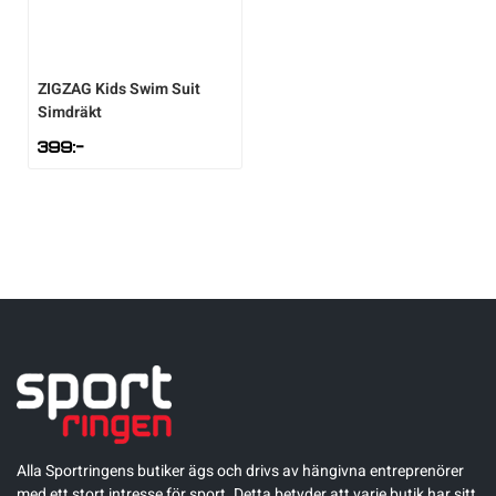
ZIGZAG
Kids Swim Suit
Simdräkt
399
:-
Alla Sportringens butiker ägs och drivs av hängivna entreprenörer
med ett stort intresse för sport. Detta betyder att varje butik har sitt