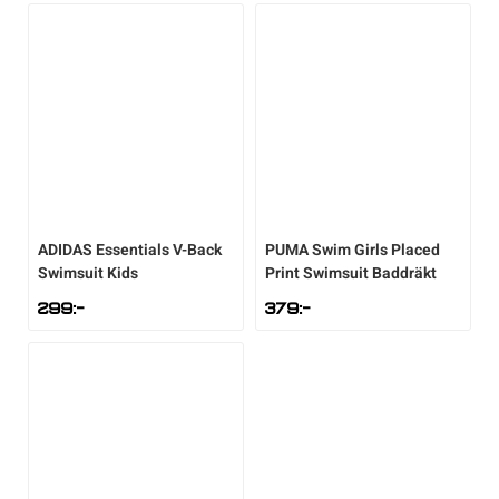
Sportswear
Tennis
Träning
Volleyboll
ADIDAS
Essentials V-Back
PUMA
Swim Girls Placed
Swimsuit Kids
Print Swimsuit Baddräkt
299
:-
379
:-
Walking