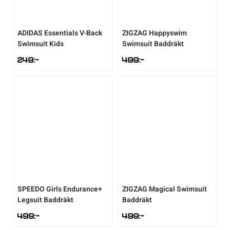
Underkläder
Skridskor
Underkläder
Skridskor
Hockey
ADIDAS
Essentials V-Back
ZIGZAG
Happyswim
Swimsuit Kids
Swimsuit Baddräkt
Skydd
Skydd
Innebandy
249
:-
499
:-
Sporttillbehör
Sporttillbehör
Lek & spel
Stavar
Stavar
Längdåkning
Träning
Träning
Löpning
Väskor
Väskor
Outdoor
SPEEDO
Girls Endurance+
ZIGZAG
Magical Swimsuit
Övrigt
Övrigt
Padel
Legsuit Baddräkt
Baddräkt
499
:-
499
:-
Rullskidor