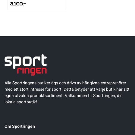
3.199
:-
Sportswear
Tennis
Träning
Volleyboll
Alla Sportringens butiker ägs och drivs av hängivna entreprenörer
Walking
med ett stort intresse för sport. Detta betyder att varje butik har sitt
egna utvalda produktsortiment. Välkommen till Sportringen, din
lokala sportbutik!
Om Sportringen