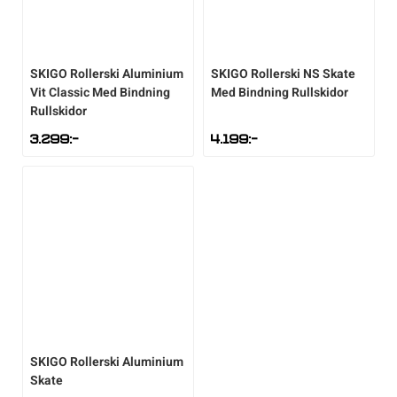
Underkläder
Skridskor
Underkläder
Skridskor
Hockey
SKIGO
Rollerski Aluminium
SKIGO
Rollerski NS Skate
Skydd
Skydd
Innebandy
Vit Classic Med Bindning
Med Bindning Rullskidor
Rullskidor
Sporttillbehör
Sporttillbehör
Lek & spel
3.299
:-
4.199
:-
Stavar
Stavar
Längdåkning
Träning
Träning
Löpning
Väskor
Väskor
Outdoor
Övrigt
Övrigt
Padel
SKIGO
Rollerski Aluminium
Skate
Rullskidor