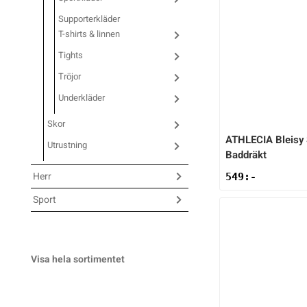
Supporterkläder
Underkläder
Skridskor
Underkläder
Skridskor
Hockey
T-shirts & linnen
Tights
Skydd
Skydd
Innebandy
Tröjor
Underkläder
Sporttillbehör
Sporttillbehör
Lek & spel
Skor
ATHLECIA
Bleisy
Stavar
Stavar
Längdåkning
Utrustning
Baddräkt
Herr
549
:-
Träning
Träning
Löpning
Sport
Väskor
Väskor
Outdoor
Visa hela sortimentet
Övrigt
Övrigt
Padel
Rullskidor