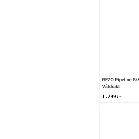
REZO
Pipeline S/
Våtdräkt
1.299
:-