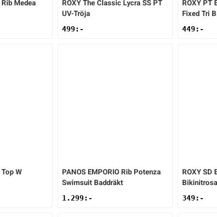
Rib Medea
ROXY
The Classic Lycra SS PT
ROXY
PT E
UV-Tröja
Fixed Tri B
499
:-
449
:-
i Top W
PANOS EMPORIO
Rib Potenza
ROXY
SD E
Swimsuit Baddräkt
Bikinitros
1.299
:-
349
:-