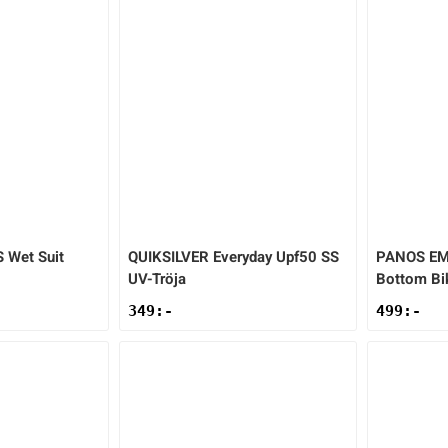
S Wet Suit
QUIKSILVER
Everyday Upf50 SS
PANOS E
UV-Tröja
Bottom Bik
349
:-
499
:-