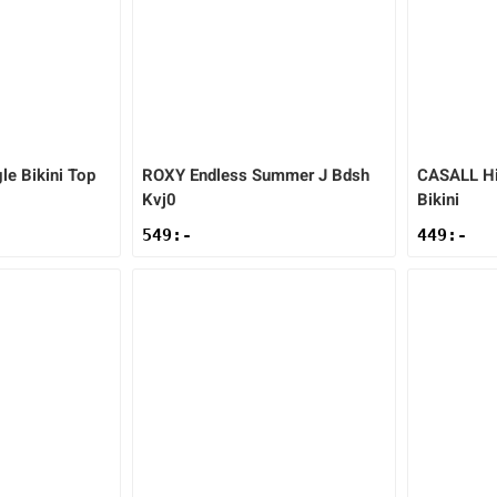
gle Bikini Top
ROXY
Endless Summer J Bdsh
CASALL
Hi
Kvj0
Bikini
549
:-
449
:-