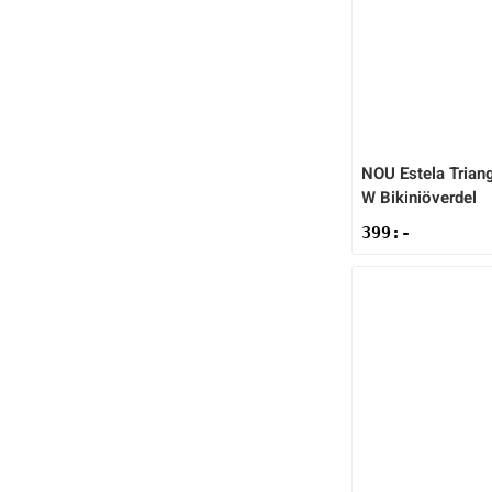
NOU
Estela Trian
W Bikiniöverdel
399
:-