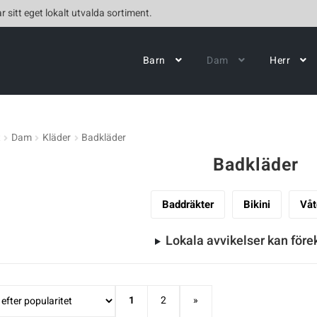
r sitt eget lokalt utvalda sortiment.
Barn
Dam
Herr
t
Dam
Kläder
Badkläder
Badkläder
Baddräkter
Bikini
Våt
Lokala avvikelser kan fö
1
2
»