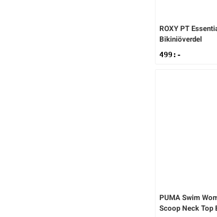
ROXY
PT Essenti
Bikiniöverdel
499
:-
PUMA
Swim Wom
Scoop Neck Top B