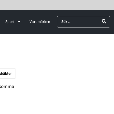
Sök
Sport
Varumärken
efter:
dräkter
rekomma