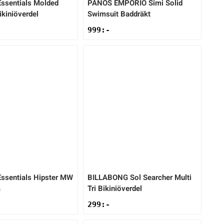
ssentials Molded
PANOS EMPORIO
Simi Solid
ikiniöverdel
Swimsuit Baddräkt
999
:-
ssentials Hipster MW
BILLABONG
Sol Searcher Multi
a
Tri Bikiniöverdel
299
:-