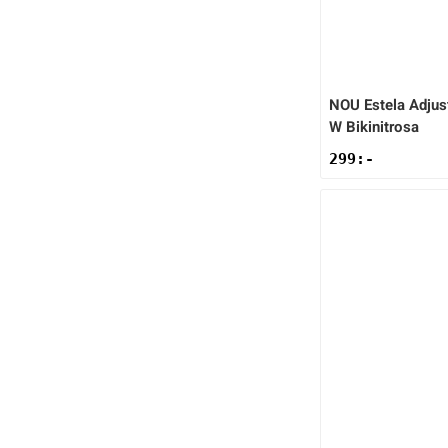
Sportswear
NOU
Estela Adjus
Tennis
W Bikinitrosa
299
:-
Träning
Volleyboll
Walking