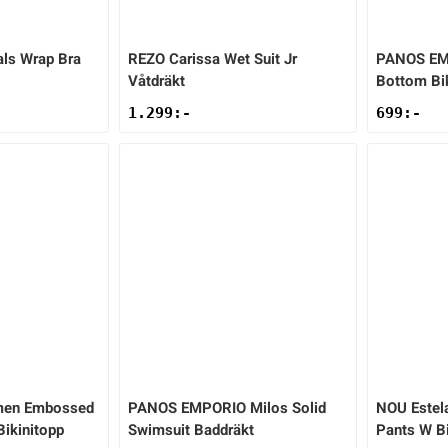
als Wrap Bra
REZO
Carissa Wet Suit Jr
PANOS E
Våtdräkt
Bottom Bik
1.299
:-
699
:-
en Embossed
PANOS EMPORIO
Milos Solid
NOU
Estel
ikinitopp
Swimsuit Baddräkt
Pants W Bi