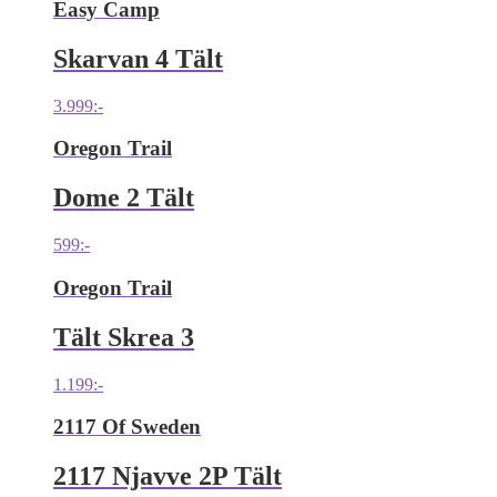
Easy Camp
Skarvan 4 Tält
3.999
:-
Oregon Trail
Dome 2 Tält
599
:-
Oregon Trail
Tält Skrea 3
1.199
:-
2117 Of Sweden
2117 Njavve 2P Tält