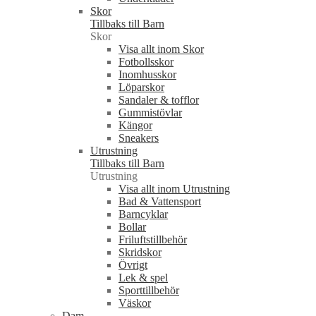
Skor
Tillbaks till Barn
Skor
Visa allt inom Skor
Fotbollsskor
Inomhusskor
Löparskor
Sandaler & tofflor
Gummistövlar
Kängor
Sneakers
Utrustning
Tillbaks till Barn
Utrustning
Visa allt inom Utrustning
Bad & Vattensport
Barncyklar
Bollar
Friluftstillbehör
Skridskor
Övrigt
Lek & spel
Sporttillbehör
Väskor
Dam