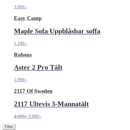
3.999
:-
Easy Camp
Maple Sofa Uppblåsbar soffa
1.199
:-
Robens
Aster 2 Pro Tält
1.999
:-
2117 Of Sweden
2117 Ultevis 3-Mannatält
Det
Det
4.999
:-
3.999
:-
ursprungliga
nuvarande
priset
priset
Filter