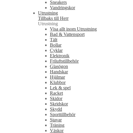
Sneakers
Vandringskor
Utrustning
Tillbaks till Herr
Utrustning
Visa allt inom Utrustning
Bad & Vattensport
Tält
Bollar
Cyklar
Elektronik
Friluftstillbehör
Glasögon
Handskar
Hjälmar
Klubbor
Lek & spel
Racket
Skidor
Skridskor
Skydd
Sporttillbehör
Stavar
Träning
Väskor