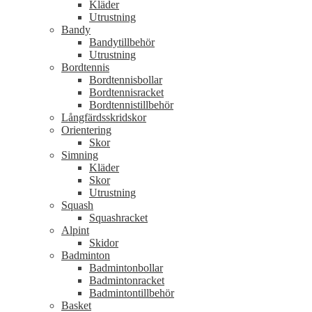
Kläder
Utrustning
Bandy
Bandytillbehör
Utrustning
Bordtennis
Bordtennisbollar
Bordtennisracket
Bordtennistillbehör
Långfärdsskridskor
Orientering
Skor
Simning
Kläder
Skor
Utrustning
Squash
Squashracket
Alpint
Skidor
Badminton
Badmintonbollar
Badmintonracket
Badmintontillbehör
Basket