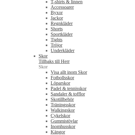
T-shirts & linnen
Accessoarer
Byxor
Jackor
Regnkläder
Shorts
Sportkläder
Tights
Tröjor
Underkläder
Skor
Tillbaks till Herr
Skor
Visa allt inom Skor
Fotbollsskor
Löparskor
Padel & tennisskor
Sandaler & tofflor
Skotillbehör
Träningsskor
Walkingskor
Cykelskor
Gummistövlar
Inomhusskor
Kängor