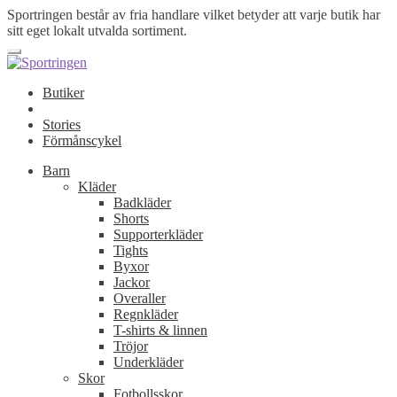
Sportringen består av fria handlare vilket betyder att varje butik har
sitt eget lokalt utvalda sortiment.
Butiker
Stories
Förmånscykel
Barn
Kläder
Badkläder
Shorts
Supporterkläder
Tights
Byxor
Jackor
Overaller
Regnkläder
T-shirts & linnen
Tröjor
Underkläder
Skor
Fotbollsskor