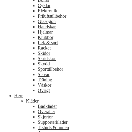
Bollar
Cyklar
Elektronik
Friluftstillbehör
Glasögon
Handskar
Hjälmar
Klubbor
Lek & spel
Racket
Skidor
Skridskor
Skydd
Sporttillbehör
Stavar
Träning
Väskor
Övrigt
Herr
Kläder
Badkläder
Overaller
Skjortor
Supporterkläder
T-shirts & linnen