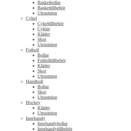
Basketbollar
Baskettillbehör
Utrustning
Cykel
Cykeltillbehör
Cyklar
Kläder
Skor
Utrustning
Fotboll
Bollar
Fotbolltillbehör
Kläder
Skor
Utrustning
Handboll
Bollar
Skor
Utrustning
Hockey
Kläder
Utrustning
Innebandy
Innebandybollar
Innebandytillbehör