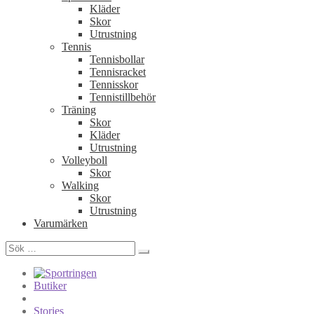
Kläder
Skor
Utrustning
Tennis
Tennisbollar
Tennisracket
Tennisskor
Tennistillbehör
Träning
Skor
Kläder
Utrustning
Volleyboll
Skor
Walking
Skor
Utrustning
Varumärken
Sök
efter:
Butiker
Stories