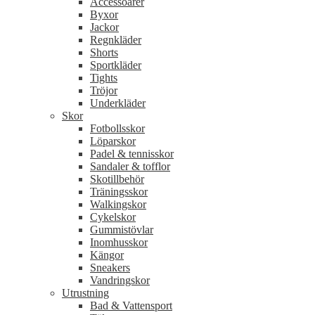
Accessoarer
Byxor
Jackor
Regnkläder
Shorts
Sportkläder
Tights
Tröjor
Underkläder
Skor
Fotbollsskor
Löparskor
Padel & tennisskor
Sandaler & tofflor
Skotillbehör
Träningsskor
Walkingskor
Cykelskor
Gummistövlar
Inomhusskor
Kängor
Sneakers
Vandringskor
Utrustning
Bad & Vattensport