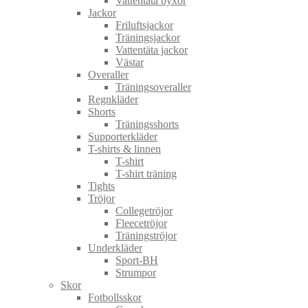
Vattentäta byxor
Jackor
Friluftsjackor
Träningsjackor
Vattentäta jackor
Västar
Overaller
Träningsoveraller
Regnkläder
Shorts
Träningsshorts
Supporterkläder
T-shirts & linnen
T-shirt
T-shirt träning
Tights
Tröjor
Collegetröjor
Fleecetröjor
Träningströjor
Underkläder
Sport-BH
Strumpor
Skor
Fotbollsskor