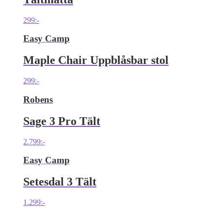
299
:-
Easy Camp
Maple Chair Uppblåsbar stol
299
:-
Robens
Sage 3 Pro Tält
2.799
:-
Easy Camp
Setesdal 3 Tält
1.299
:-