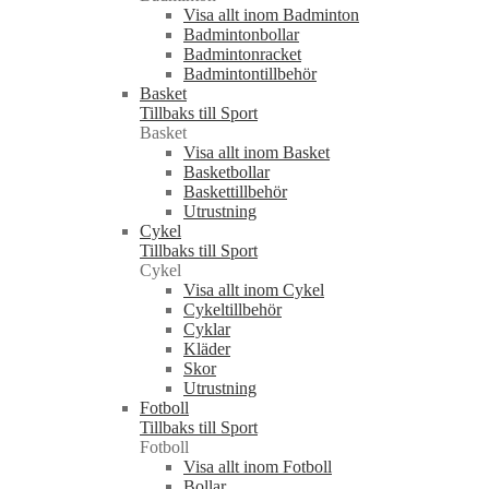
Visa allt inom Badminton
Badmintonbollar
Badmintonracket
Badmintontillbehör
Basket
Tillbaks till Sport
Basket
Visa allt inom Basket
Basketbollar
Baskettillbehör
Utrustning
Cykel
Tillbaks till Sport
Cykel
Visa allt inom Cykel
Cykeltillbehör
Cyklar
Kläder
Skor
Utrustning
Fotboll
Tillbaks till Sport
Fotboll
Visa allt inom Fotboll
Bollar