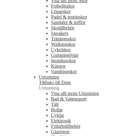
Visa allt inom Skor
Fotbollsskor
Löparskor
Padel & tennisskor
Sandaler & tofflor
Skotillbehör
Sneakers
Träningsskor
Walkingskor
Cykelskor
Gummistövlar
Inomhusskor
Kängor
Vandringskor
Utrustning
Tillbaks till Dam
Utrustning
Visa allt inom Utrustning
Bad & Vattensport
Tält
Bollar
Cyklar
Elektronik
Friluftstillbehör
Glasögon