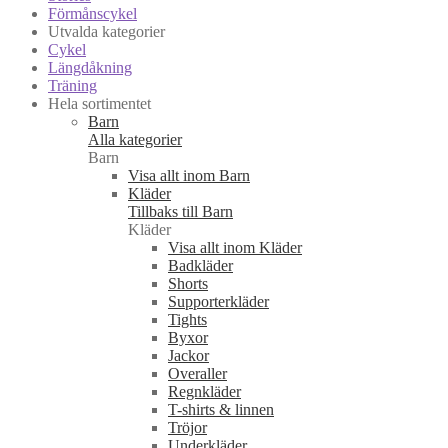
Förmånscykel
Utvalda kategorier
Cykel
Längdåkning
Träning
Hela sortimentet
Barn
Alla kategorier
Barn
Visa allt inom Barn
Kläder
Tillbaks till Barn
Kläder
Visa allt inom Kläder
Badkläder
Shorts
Supporterkläder
Tights
Byxor
Jackor
Overaller
Regnkläder
T-shirts & linnen
Tröjor
Underkläder