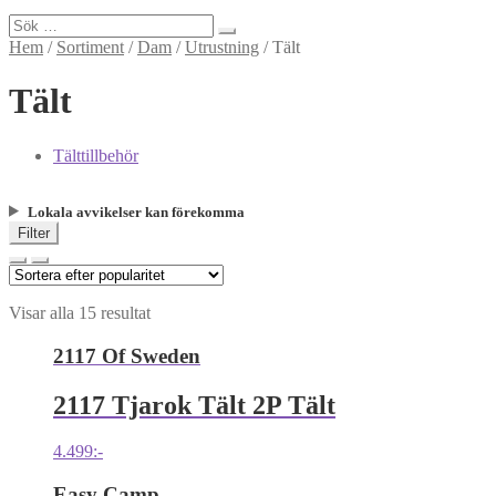
Sök
efter:
Hem
/
Sortiment
/
Dam
/
Utrustning
/
Tält
Tält
Tälttillbehör
Lokala avvikelser kan förekomma
Filter
Visar alla 15 resultat
2117 Of Sweden
2117 Tjarok Tält 2P Tält
4.499
:-
Easy Camp