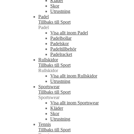
Kläder
Skor
Utrustning
Padel
Tillbaks till Sport
Padel
Visa allt inom Padel
Padelbollar
Padelskor
Padeltillbehör
Padelracket
Rullskidor
Tillbaks till Sport
Rullskidor
Visa allt inom Rullskidor
Utrustning
Sportswear
Tillbaks till Sport
Sportswear
Visa allt inom Sportswear
Kläder
Skor
Utrustning
Tennis
Tillbaks till Sport