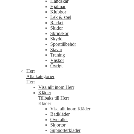
Handskar
Hjälmar
Klubbor
Lek & spel
Racket
Skidor
Skridskor
Skydd
Sporttillbehör
Stavar
Träning
Väskor
Övrigt
Herr
Alla kategorier
Herr
Visa allt inom Herr
Kläder
Tillbaks till Herr
Kläder
Visa allt inom Kläder
Badkläder
Overaller
Skjortor
Supporterkläder