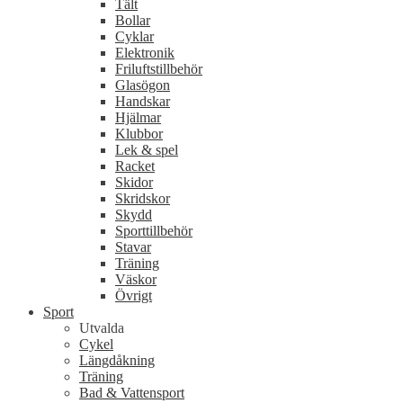
Tält
Bollar
Cyklar
Elektronik
Friluftstillbehör
Glasögon
Handskar
Hjälmar
Klubbor
Lek & spel
Racket
Skidor
Skridskor
Skydd
Sporttillbehör
Stavar
Träning
Väskor
Övrigt
Sport
Utvalda
Cykel
Längdåkning
Träning
Bad & Vattensport