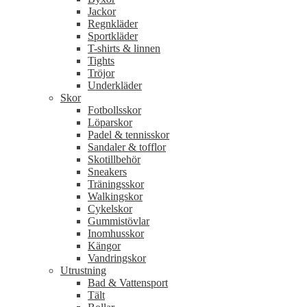
Jackor
Regnkläder
Sportkläder
T-shirts & linnen
Tights
Tröjor
Underkläder
Skor
Fotbollsskor
Löparskor
Padel & tennisskor
Sandaler & tofflor
Skotillbehör
Sneakers
Träningsskor
Walkingskor
Cykelskor
Gummistövlar
Inomhusskor
Kängor
Vandringskor
Utrustning
Bad & Vattensport
Tält