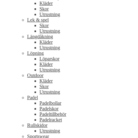
Kläder
Skor
Utrustning
Lek & spel
Skor
Utrustning
Längdåkning
Kläder
Utrustning
Löpning
Löparskor
Kläder
Utrustning
Outdoor
Kläder
Skor
Utrustning
Padel
Padelbollar
Padelskor
Padeltillbehör
Padelracket
Rullskidor
Utrustning
Sportswear