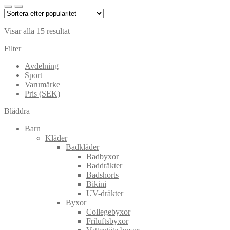
var:
är:
4.999:-.
3.999:-.
Visar alla 15 resultat
Filter
Avdelning
Sport
Varumärke
Pris (SEK)
Bläddra
Barn
Kläder
Badkläder
Badbyxor
Baddräkter
Badshorts
Bikini
UV-dräkter
Byxor
Collegebyxor
Friluftsbyxor