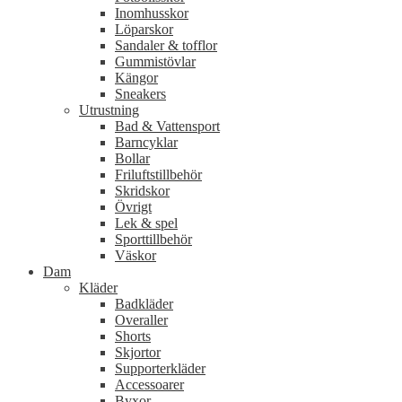
Inomhusskor
Löparskor
Sandaler & tofflor
Gummistövlar
Kängor
Sneakers
Utrustning
Bad & Vattensport
Barncyklar
Bollar
Friluftstillbehör
Skridskor
Övrigt
Lek & spel
Sporttillbehör
Väskor
Dam
Kläder
Badkläder
Overaller
Shorts
Skjortor
Supporterkläder
Accessoarer
Byxor