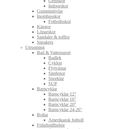
Grusskor
Indoorskor
Gummistövlar
Inomhusskor
Fotbollsskor
Kängor
Löparskor
Sandaler & tofflor
Sneakers
Utrustning
Bad & Vattensport
Badlek
Cyklop
Flytvästar
Simfenor
Snorklar
SUP
Barncyklar
Barncyklar 12"
Barncyklar 16"
Barncyklar 20"
Barncyklar 24-26"
Bollar
Amerikansk fotboll
Friluftstillbehör