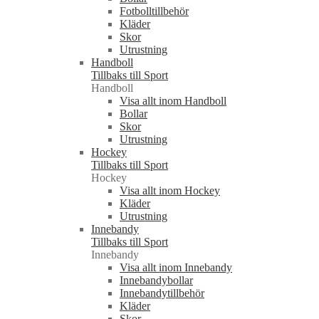
Fotbolltillbehör
Kläder
Skor
Utrustning
Handboll
Tillbaks till Sport
Handboll
Visa allt inom Handboll
Bollar
Skor
Utrustning
Hockey
Tillbaks till Sport
Hockey
Visa allt inom Hockey
Kläder
Utrustning
Innebandy
Tillbaks till Sport
Innebandy
Visa allt inom Innebandy
Innebandybollar
Innebandytillbehör
Kläder
Skor