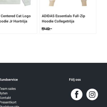
 Centered Cat Logo
ADIDAS
Essentials Full-Zip
odie Jr Huvtröja
Hoodie Collegetröja
549
:-
Kundservice
Följ oss
Team sales
Byten
Kontakt
Presentkort
Storleksguide