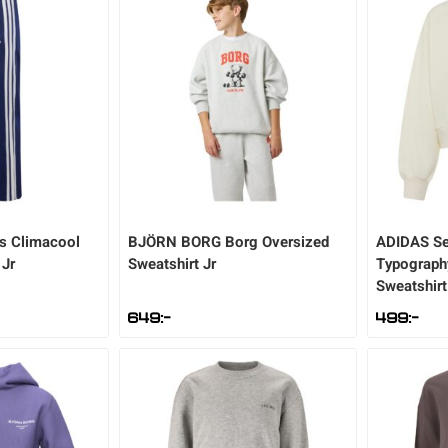
ls Climacool
BJÖRN BORG
Borg Oversized
ADIDAS
Se
 Jr
Sweatshirt Jr
Typography
Sweatshirt
649
:-
499
:-