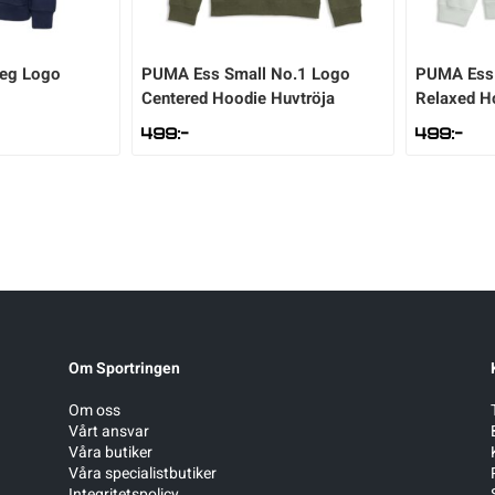
Reg Logo
PUMA
Ess Small No.1 Logo
PUMA
Ess
Centered Hoodie Huvtröja
Relaxed Ho
499
:-
499
:-
Om Sportringen
Om oss
Vårt ansvar
Våra butiker
Våra specialistbutiker
Integritetspolicy