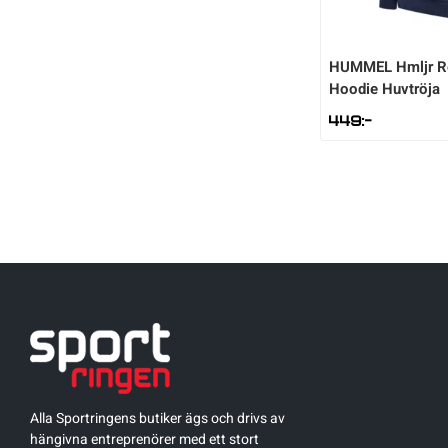
Sportswear
HUMMEL
Hmljr 
Hoodie Huvtröja
Tennis
449
:-
Träning
Volleyboll
Walking
Alla Sportringens butiker ägs och drivs av
hängivna entreprenörer med ett stort