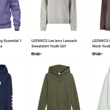
g Essential 1
LES'ARCS
Les’arcs Leasach
LES'ARCS
ja
Sweatshirt Youth Girl
Neck Youth
549
:-
549
:-