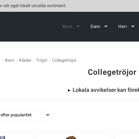
r sitt eget lokalt utvalda sortiment.
Barn
Dam
Herr
t
Barn
Kläder
Tröjor
Collegetröjor
Collegetröjor
Lokala avvikelser kan fö