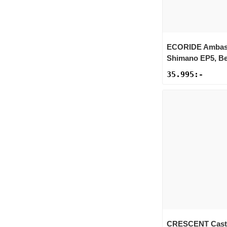
Sportswear
ECORIDE
Ambas
Tennis
Shimano EP5, Bel
35.995
:-
Träning
Volleyboll
Walking
CRESCENT
Cast