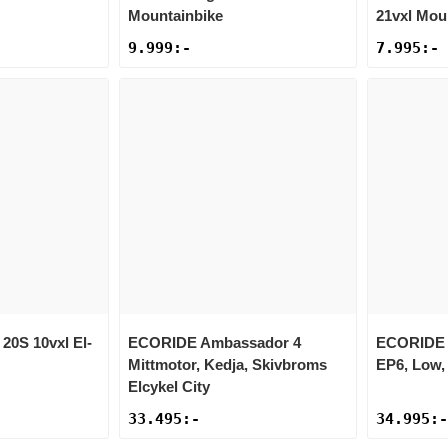
Mountainbike
21vxl Mou
9.999
:-
7.995
:-
 20S 10vxl El-
ECORIDE
Ambassador 4
ECORIDE
Mittmotor, Kedja, Skivbroms
EP6, Low,
Elcykel City
33.495
:-
34.995
:-