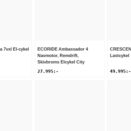
ra 7vxl El-cykel
ECORIDE
Ambassador 4
CRESCE
Navmotor, Remdrift,
Lastcykel
Skivbroms Elcykel City
27.995
:-
49.995
:-