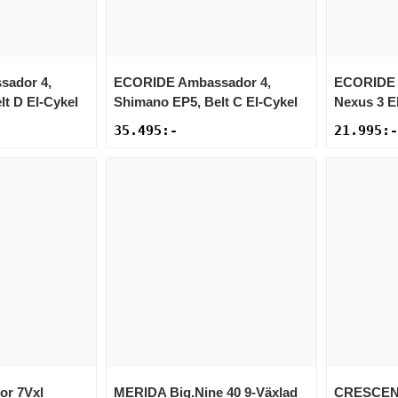
sador 4,
ECORIDE
Ambassador 4,
ECORIDE
t D El-Cykel
Shimano EP5, Belt C El-Cykel
Nexus 3 E
35.495
:-
21.995
:-
or 7Vxl
MERIDA
Big.Nine 40 9-Växlad
CRESCE