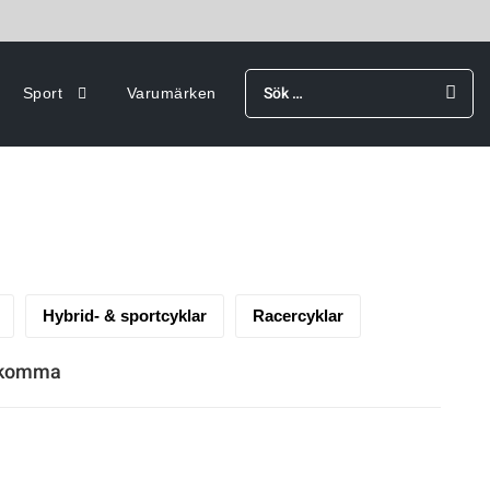
Sök
Sport
Varumärken
efter:
Hybrid- & sportcyklar
Racercyklar
rekomma