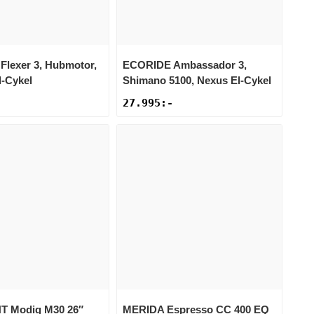
Flexer 3, Hubmotor,
ECORIDE
Ambassador 3,
l-Cykel
Shimano 5100, Nexus El-Cykel
27.995
:-
NT
Modig M30 26″
MERIDA
Espresso CC 400 EQ