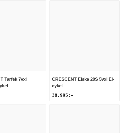
NT
Tarfek 7vxl
CRESCENT
Elska 20S 5vxl El-
ykel
cykel
38.995
:-