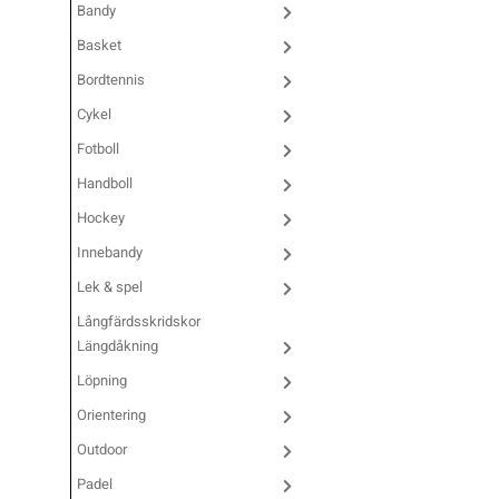
Bandy
Underkläder
Skridskor
Underkläder
Skridskor
Hockey
Basket
Bordtennis
Skydd
Skydd
Innebandy
Cykel
Fotboll
Sporttillbehör
Sporttillbehör
Lek & spel
Handboll
Hockey
Stavar
Stavar
Längdåkning
Innebandy
Lek & spel
Träning
Träning
Löpning
Långfärdsskridskor
Längdåkning
Väskor
Väskor
Outdoor
Löpning
Orientering
Övrigt
Övrigt
Padel
Outdoor
Padel
Rullskidor