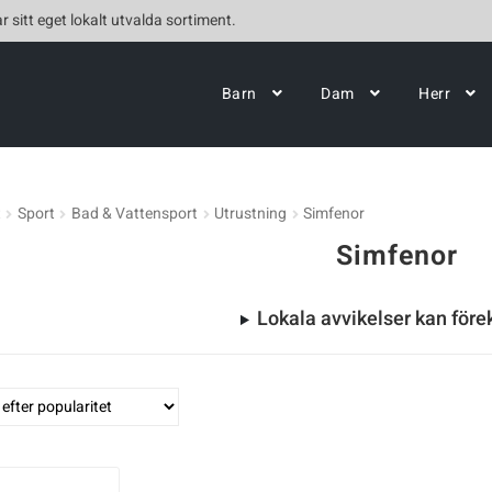
r sitt eget lokalt utvalda sortiment.
Barn
Dam
Herr
t
Sport
Bad & Vattensport
Utrustning
Simfenor
Simfenor
Lokala avvikelser kan fö