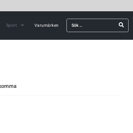
Sök
Sport
Varumärken
efter:
rekomma