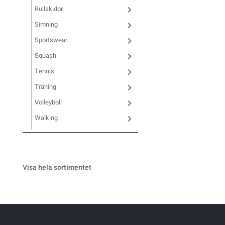
Rullskidor
Sportswear
Simning
Sportswear
Tennis
Squash
Tennis
Träning
Träning
Volleyboll
Volleyboll
Walking
Walking
Visa hela sortimentet