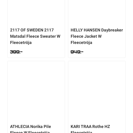
2117 OF SWEDEN
2117
HELLY HANSEN
Daybreaker
Matsdal Fleece Sweater W
Fleece Jacket W
Fleecetröja
Fleecetröja
399
:-
949
:-
ATHLECIA
Norika Pile
KARI TRAA
Rothe HZ
Fleece W Fleecetröja
Fleecetröja