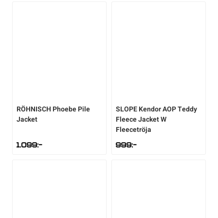
Sportswear
Tennis
Träning
Volleyboll
RÖHNISCH
Phoebe Pile
SLOPE
Kendor AOP Teddy
Jacket
Fleece Jacket W
Fleecetröja
Walking
1.099
:-
999
:-