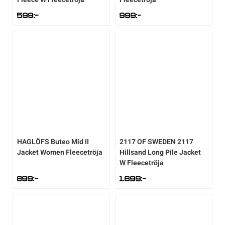
599
:-
999
:-
HAGLÖFS
Buteo Mid II
2117 OF SWEDEN
2117
Jacket Women Fleecetröja
Hillsand Long Pile Jacket
W Fleecetröja
899
:-
1.699
:-