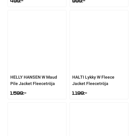
499
:-
999
:-
HELLY HANSEN
W Maud
HALTI
Lykky W Fleece
Pile Jacket Fleecetröja
Jacket Fleecetröja
1.599
:-
1.199
:-