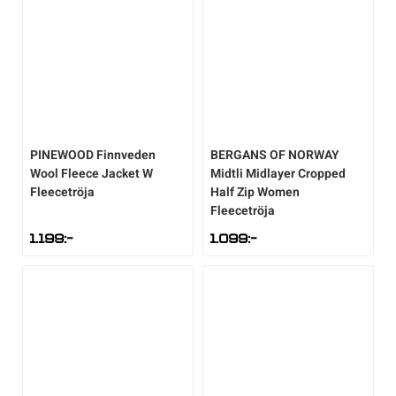
PINEWOOD
Finnveden
BERGANS OF NORWAY
Wool Fleece Jacket W
Midtli Midlayer Cropped
Fleecetröja
Half Zip Women
Fleecetröja
1.199
:-
1.099
:-