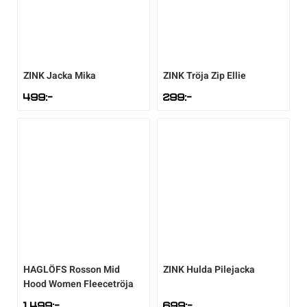
ZINK
Jacka Mika
ZINK
Tröja Zip Ellie
499
:-
299
:-
HAGLÖFS
Rosson Mid
ZINK
Hulda Pilejacka
Hood Women Fleecetröja
1.499
:-
699
:-