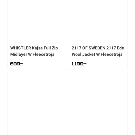
WHISTLER
Kajsa Full Zip
2117 OF SWEDEN
2117 Ede
Midlayer W Fleecetröja
Wool Jacket W Fleecetröja
699
:-
1.199
:-