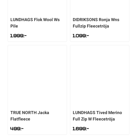
Underkläder
Skridskor
Underkläder
Skridskor
Hockey
LUNDHAGS
Flok Wool Ws
DIDRIKSONS
Ronja Wns
Pile
Fullzip Fleecetröja
Skydd
Skydd
Innebandy
1.999
:-
1.099
:-
Sporttillbehör
Sporttillbehör
Lek & spel
Stavar
Stavar
Längdåkning
Träning
Träning
Löpning
Väskor
Väskor
Outdoor
TRUE NORTH
Jacka
LUNDHAGS
Tived Merino
Övrigt
Övrigt
Padel
Flatfleece
Full Zip W Fleecetröja
499
:-
1.699
:-
Rullskidor