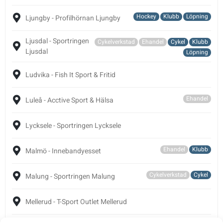
Hockey
Klubb
Löpning
Ljungby - Profilhörnan Ljungby
Ljusdal - Sportringen
Cykelverkstad
Ehandel
Cykel
Klubb
Ljusdal
Löpning
Ludvika - Fish It Sport & Fritid
Ehandel
Luleå - Acctive Sport & Hälsa
Lycksele - Sportringen Lycksele
Ehandel
Klubb
Malmö - Innebandyesset
Cykelverkstad
Cykel
Malung - Sportringen Malung
Mellerud - T-Sport Outlet Mellerud