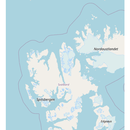
Sportswear
Tennis
Träning
Volleyboll
Walking