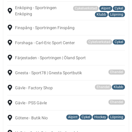
Enköping - Sportringen
Cykelverkstad
Alpint
Cykel
Enköping
Klubb
Löpning
Finspång - Sportringen Finspång
Cykelverkstad
Cykel
Forshaga - Carl-Eric Sport Center
Färjestaden - Sportringen | Öland Sport
Ehandel
Gnesta - Sport78 | Gnesta Sportbutik
Ehandel
Klubb
Gävle - Factory Shop
Ehandel
Gävle - PSS Gävle
Alpint
Cykel
Hockey
Löpning
Götene - Butik Nio