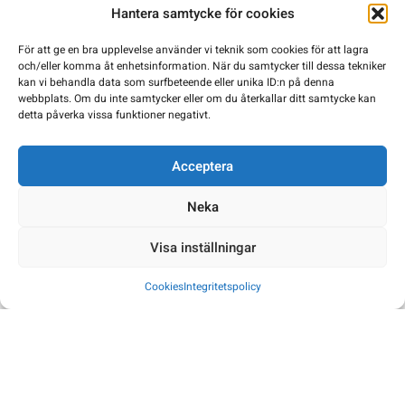
Ehandel
Alpint
Mjölby - Jockes Alpinservice
Hantera samtycke för cookies
För att ge en bra upplevelse använder vi teknik som cookies för att lagra
Ehandel
Mjölby - Sharpman
och/eller komma åt enhetsinformation. När du samtycker till dessa tekniker
kan vi behandla data som surfbeteende eller unika ID:n på denna
Mönsterås - Mönsterås Sport
webbplats. Om du inte samtycker eller om du återkallar ditt samtycke kan
detta påverka vissa funktioner negativt.
Njurunda - Lindbloms Cykel &
Cykelverkstad
Cykel
Sport
Hockey
Acceptera
Nordmaling - Sportringen |
Ehandel
Klubb
Neka
MAPEC
Löpning
Visa inställningar
Norrtälje - Sportringen
Cykelverkstad
Ehandel
Cykel
Norrtälje
Klubb
Cookies
Integritetspolicy
Ehandel
Klubb
Norsborg - Nordic Team Sports
Ehandel
Norsborg - MT Yrkeskläder Norsborg