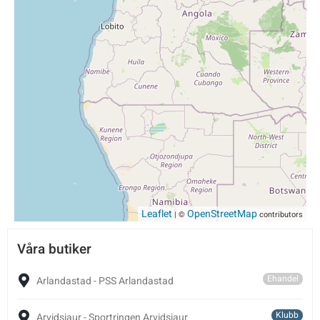
Leaflet
OpenStreetMap
| ©
contributors
Våra butiker
Ehandel
Arlandastad - PSS Arlandastad
Klubb
Arvidsjaur - Sportringen Arvidsjaur