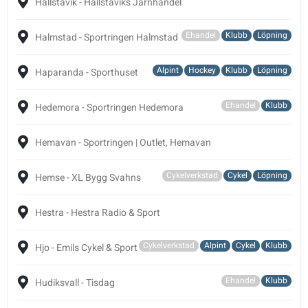
Hallstavik - Hallstaviks Järnhandel
Ehandel
Klubb
Löpning
Halmstad - Sportringen Halmstad
Alpint
Hockey
Klubb
Löpning
Haparanda - Sporthuset
Ehandel
Klubb
Hedemora - Sportringen Hedemora
Hemavan - Sportringen | Outlet, Hemavan
Cykelverkstad
Cykel
Löpning
Hemse - XL Bygg Svahns
Hestra - Hestra Radio & Sport
Cykelverkstad
Alpint
Cykel
Klubb
Hjo - Emils Cykel & Sport
Ehandel
Klubb
Hudiksvall - Tisdag