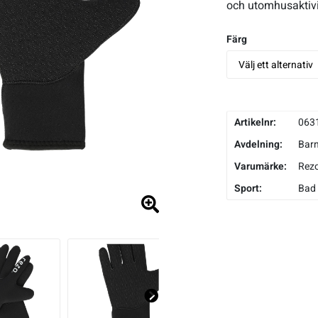
och utomhusaktivi
Färg
Artikelnr:
063
Avdelning:
Bar
Varumärke:
Rez
Sport:
Bad 
Ne