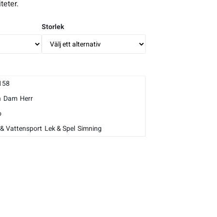
teter.
Storlek
158
n
Dam
Herr
o
& Vattensport
Lek & Spel
Simning