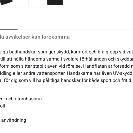
xt
la avvikelser kan förekomma
ga badhandskar som ger skydd, komfort och bra grepp vid vatt
er till att hålla händerna varma i svalare förhållanden och skyd
rm som sitter stabilt även vid rörelse. Handflatan är försedd
dling eller andra vattensporter. Handskarna har även UV-skydd, v
 val för dig som vill ha pålitliga handskar för både sport och fritid.
en- och utomhusbruk
oll
iv användning