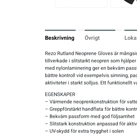
vio
us
Underkläder
Skridskor
Underkläder
Skridskor
Hockey
Skydd
Skydd
Innebandy
Beskrivning
Övrigt
Loka
Sporttillbehör
Sporttillbehör
Lek & spel
Rezo Rutland Neoprene Gloves är mångsidi
tillverkade i slitstarkt neopren som hjälp
Stavar
Stavar
Längdåkning
med nylonlaminering ger en bekväm passfo
bättre kontroll vid exempelvis simning, pad
Träning
Träning
Löpning
aktiviteter i starkt solljus. Ett funktionellt
EGENSKAPER
Väskor
Väskor
Outdoor
– Värmende neoprenkonstruktion för vatt
– Greppförstärkt handflata för bättre kontr
– Bekväm passform med god följsamhet
Övrigt
Övrigt
Padel
– Slitstark konstruktion anpassad för akt
– UV-skydd för extra trygghet i solen
Rullskidor