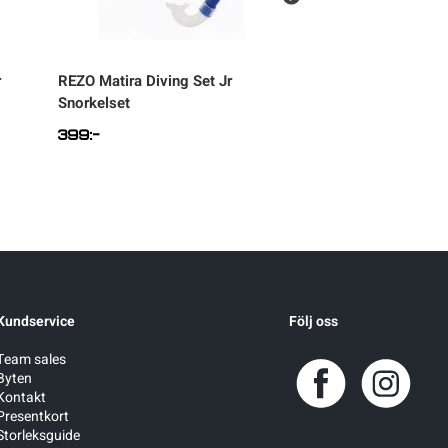
r
REZO
Matira Diving Set Jr
REZO
Anilao Swim
Snorkelset
Simglasögon
399
:-
199
:-
Kundservice
Följ oss
Team sales
Byten
Kontakt
Presentkort
Storleksguide