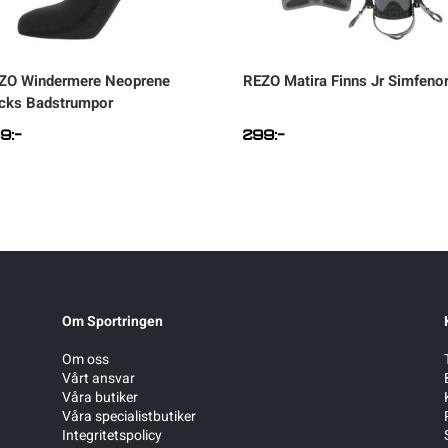
ZO
Windermere Neoprene
REZO
Matira Finns Jr Simfeno
cks Badstrumpor
99
:-
299
:-
Om Sportringen
Om oss
Vårt ansvar
Våra butiker
Våra specialistbutiker
Integritetspolicy