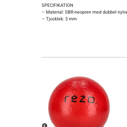
SPECIFIKATION
– Material: SBR-neopren med dubbel nylo
Sportswear
– Tjocklek: 3 mm
Tennis
Träning
Volleyboll
Walking