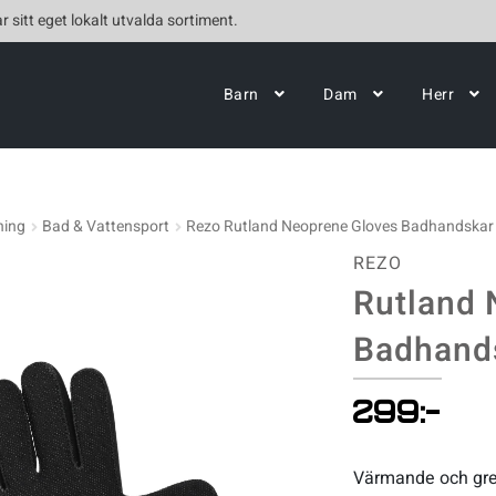
r sitt eget lokalt utvalda sortiment.
Barn
Dam
Herr
ning
Bad & Vattensport
Rezo Rutland Neoprene Gloves Badhandskar
REZO
Rutland 
Badhand
299
:-
Värmande och gre