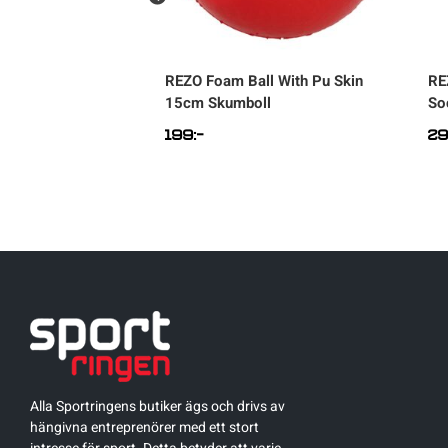
ds Swim Goggle
REZO
Foam Ball With Pu Skin
RE
15cm Skumboll
So
199
:-
2
Alla Sportringens butiker ägs och drivs av
hängivna entreprenörer med ett stort