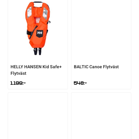
HELLY HANSEN
Kid Safe+
BALTIC
Canoe Flytväst
Flytväst
1.199
:-
548
:-