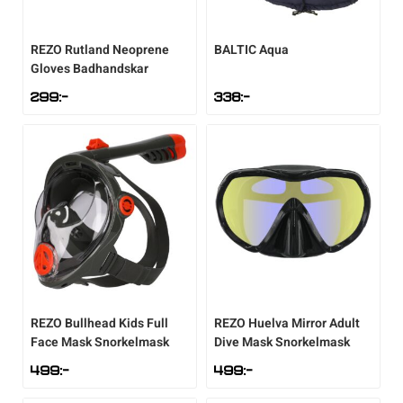
REZO
Rutland Neoprene
BALTIC
Aqua
Gloves Badhandskar
299
:-
338
:-
REZO
Bullhead Kids Full
REZO
Huelva Mirror Adult
Face Mask Snorkelmask
Dive Mask Snorkelmask
499
:-
499
:-