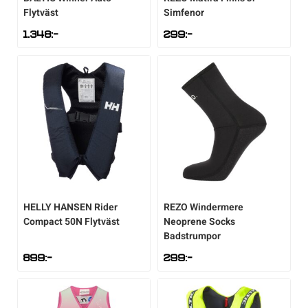
Flytväst
Simfenor
Sportswear
1.348
:-
299
:-
Tennis
Träning
Volleyboll
Walking
HELLY HANSEN
Rider
REZO
Windermere
Compact 50N Flytväst
Neoprene Socks
Badstrumpor
899
:-
299
:-