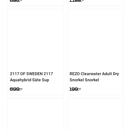
698
:-
1.199
:-
2117 OF SWEDEN
2117
REZO
Clearwater Adult Dry
Aquahybrid Säte Sup
Snorkel Snorkel
699
:-
199
:-