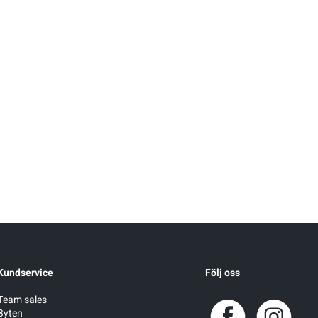
Kundservice
Följ oss
Team sales
Byten