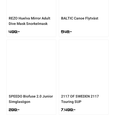
REZO
Huelva Mirror Adult
BALTIC
Canoe Flytväst
Dive Mask Snorkelmask
499
:-
548
:-
SPEEDO
Biofuse 2.0 Junior
2117 OF SWEDEN
2117
Simglasögon
Touring SUP
299
:-
7.499
:-