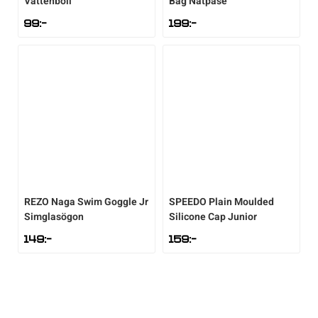
Vattenboll
Bag Nätpåse
99
:-
199
:-
REZO
Naga Swim Goggle Jr
SPEEDO
Plain Moulded
Simglasögon
Silicone Cap Junior
149
:-
159
:-