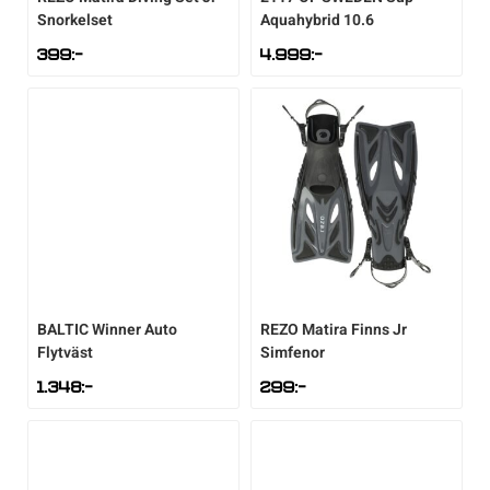
Snorkelset
Aquahybrid 10.6
Sportswear
399
:-
4.999
:-
Tennis
Träning
Volleyboll
Walking
BALTIC
Winner Auto
REZO
Matira Finns Jr
Flytväst
Simfenor
1.348
:-
299
:-