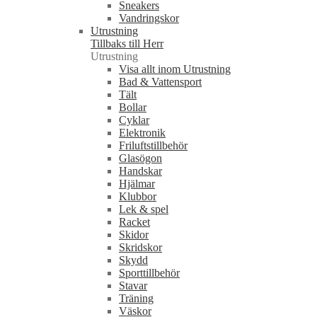
Sneakers
Vandringskor
Utrustning
Tillbaks till Herr
Utrustning
Visa allt inom Utrustning
Bad & Vattensport
Tält
Bollar
Cyklar
Elektronik
Friluftstillbehör
Glasögon
Handskar
Hjälmar
Klubbor
Lek & spel
Racket
Skidor
Skridskor
Skydd
Sporttillbehör
Stavar
Träning
Väskor