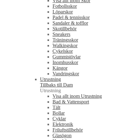
Visa allt inom Skor
Fotbollsskor
Löparskor
Padel & tennisskor
Sandaler & tofflor
Skotillbehör
Sneakers
Träningsskor
Walkingskor
Cykelskor
Gummistövlar
Inomhusskor
Kängor
Vandringskor
Utrustning
Tillbaks till Dam
Utrustning
Visa allt inom Utrustning
Bad & Vattensport
Tält
Bollar
Cyklar
Elektronik
Friluftstillbehör
Glasögon