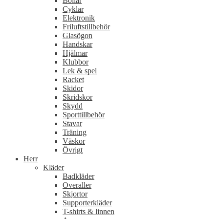
Bollar
Cyklar
Elektronik
Friluftstillbehör
Glasögon
Handskar
Hjälmar
Klubbor
Lek & spel
Racket
Skidor
Skridskor
Skydd
Sporttillbehör
Stavar
Träning
Väskor
Övrigt
Herr
Kläder
Badkläder
Overaller
Skjortor
Supporterkläder
T-shirts & linnen