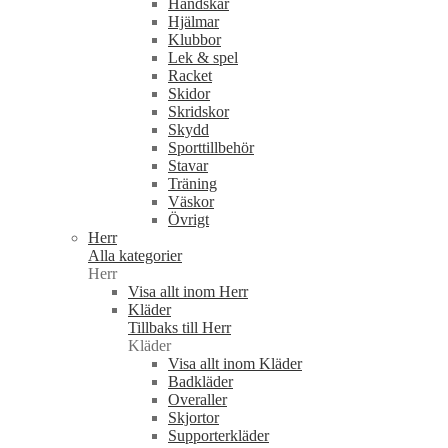
Handskar
Hjälmar
Klubbor
Lek & spel
Racket
Skidor
Skridskor
Skydd
Sporttillbehör
Stavar
Träning
Väskor
Övrigt
Herr
Alla kategorier
Herr
Visa allt inom Herr
Kläder
Tillbaks till Herr
Kläder
Visa allt inom Kläder
Badkläder
Overaller
Skjortor
Supporterkläder