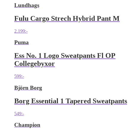
Lundhags
Fulu Cargo Strech Hybrid Pant M
2.199
:-
Puma
Ess No. 1 Logo Sweatpants Fl OP
Collegebyxor
599
:-
Björn Borg
Borg Essential 1 Tapered Sweatpants
549
:-
Champion