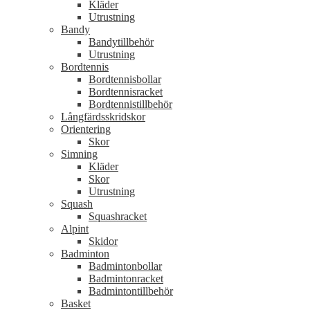
Kläder
Utrustning
Bandy
Bandytillbehör
Utrustning
Bordtennis
Bordtennisbollar
Bordtennisracket
Bordtennistillbehör
Långfärdsskridskor
Orientering
Skor
Simning
Kläder
Skor
Utrustning
Squash
Squashracket
Alpint
Skidor
Badminton
Badmintonbollar
Badmintonracket
Badmintontillbehör
Basket