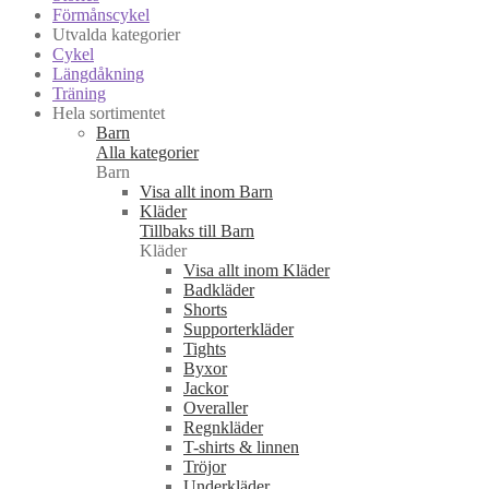
Förmånscykel
Utvalda kategorier
Cykel
Längdåkning
Träning
Hela sortimentet
Barn
Alla kategorier
Barn
Visa allt inom Barn
Kläder
Tillbaks till Barn
Kläder
Visa allt inom Kläder
Badkläder
Shorts
Supporterkläder
Tights
Byxor
Jackor
Overaller
Regnkläder
T-shirts & linnen
Tröjor
Underkläder