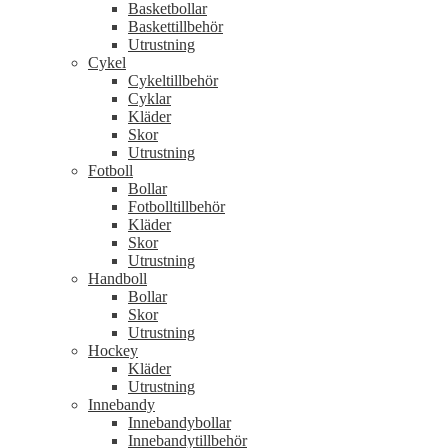
Basketbollar
Baskettillbehör
Utrustning
Cykel
Cykeltillbehör
Cyklar
Kläder
Skor
Utrustning
Fotboll
Bollar
Fotbolltillbehör
Kläder
Skor
Utrustning
Handboll
Bollar
Skor
Utrustning
Hockey
Kläder
Utrustning
Innebandy
Innebandybollar
Innebandytillbehör