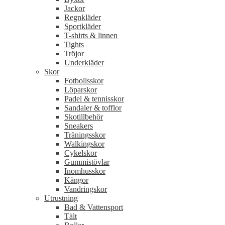
Jackor
Regnkläder
Sportkläder
T-shirts & linnen
Tights
Tröjor
Underkläder
Skor
Fotbollsskor
Löparskor
Padel & tennisskor
Sandaler & tofflor
Skotillbehör
Sneakers
Träningsskor
Walkingskor
Cykelskor
Gummistövlar
Inomhusskor
Kängor
Vandringskor
Utrustning
Bad & Vattensport
Tält