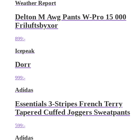
Weather Report
Delton M Awg Pants W-Pro 15 000
Friluftsbyxor
899
:-
Icepeak
Dorr
999
:-
Adidas
Essentials 3-Stripes French Terry
Tapered Cuffed Joggers Sweatpants
599
:-
Adidas