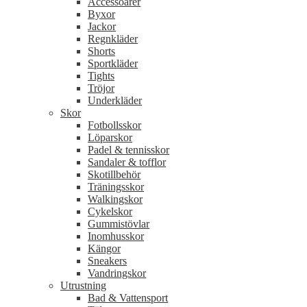
Accessoarer
Byxor
Jackor
Regnkläder
Shorts
Sportkläder
Tights
Tröjor
Underkläder
Skor
Fotbollsskor
Löparskor
Padel & tennisskor
Sandaler & tofflor
Skotillbehör
Träningsskor
Walkingskor
Cykelskor
Gummistövlar
Inomhusskor
Kängor
Sneakers
Vandringskor
Utrustning
Bad & Vattensport