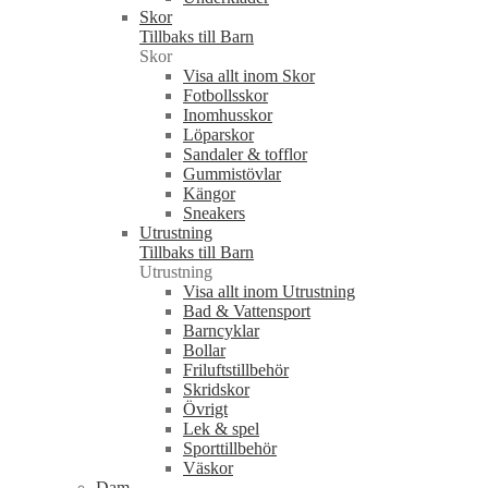
Skor
Tillbaks till Barn
Skor
Visa allt inom Skor
Fotbollsskor
Inomhusskor
Löparskor
Sandaler & tofflor
Gummistövlar
Kängor
Sneakers
Utrustning
Tillbaks till Barn
Utrustning
Visa allt inom Utrustning
Bad & Vattensport
Barncyklar
Bollar
Friluftstillbehör
Skridskor
Övrigt
Lek & spel
Sporttillbehör
Väskor
Dam