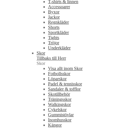
T-shirts & linnen
Accessoarer
Byxor
Jackor
Regnkläder
Shorts
Sportkläder
Tights
Tröjor
Underkläder
Skor
Tillbaks till Herr
Skor
Visa allt inom Skor
Fotbollsskor
Löparskor
Padel & tennisskor
Sandaler & tofflor
Skotillbehör
Träningsskor
Walkingskor
Cykelskor
Gummistövlar
Inomhusskor
Kängor