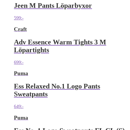
Jeen M Pants Löparbyxor
599
:-
Craft
Adv Essence Warm Tights 3 M
Löpartights
699
:-
Puma
Ess Relaxed No.1 Logo Pants
Sweatpants
649
:-
Puma