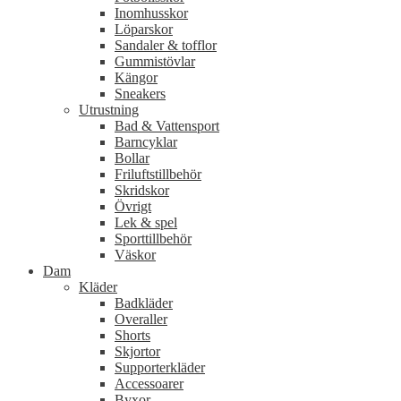
Inomhusskor
Löparskor
Sandaler & tofflor
Gummistövlar
Kängor
Sneakers
Utrustning
Bad & Vattensport
Barncyklar
Bollar
Friluftstillbehör
Skridskor
Övrigt
Lek & spel
Sporttillbehör
Väskor
Dam
Kläder
Badkläder
Overaller
Shorts
Skjortor
Supporterkläder
Accessoarer
Byxor