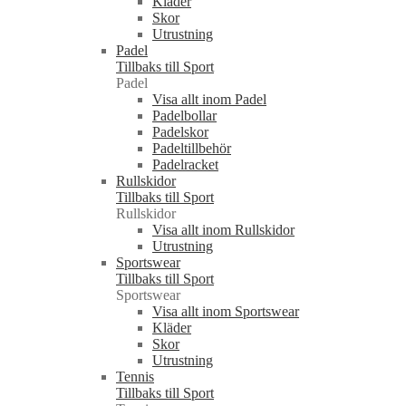
Kläder
Skor
Utrustning
Padel
Tillbaks till Sport
Padel
Visa allt inom Padel
Padelbollar
Padelskor
Padeltillbehör
Padelracket
Rullskidor
Tillbaks till Sport
Rullskidor
Visa allt inom Rullskidor
Utrustning
Sportswear
Tillbaks till Sport
Sportswear
Visa allt inom Sportswear
Kläder
Skor
Utrustning
Tennis
Tillbaks till Sport