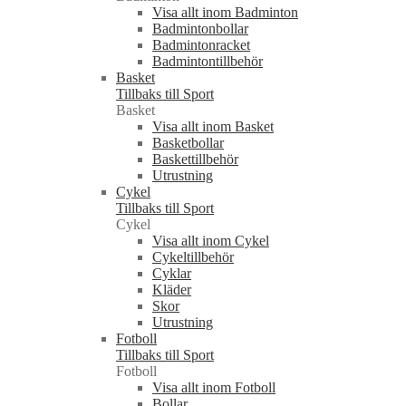
Visa allt inom Badminton
Badmintonbollar
Badmintonracket
Badmintontillbehör
Basket
Tillbaks till Sport
Basket
Visa allt inom Basket
Basketbollar
Baskettillbehör
Utrustning
Cykel
Tillbaks till Sport
Cykel
Visa allt inom Cykel
Cykeltillbehör
Cyklar
Kläder
Skor
Utrustning
Fotboll
Tillbaks till Sport
Fotboll
Visa allt inom Fotboll
Bollar