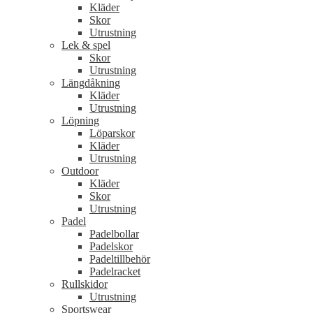
Kläder
Skor
Utrustning
Lek & spel
Skor
Utrustning
Längdåkning
Kläder
Utrustning
Löpning
Löparskor
Kläder
Utrustning
Outdoor
Kläder
Skor
Utrustning
Padel
Padelbollar
Padelskor
Padeltillbehör
Padelracket
Rullskidor
Utrustning
Sportswear