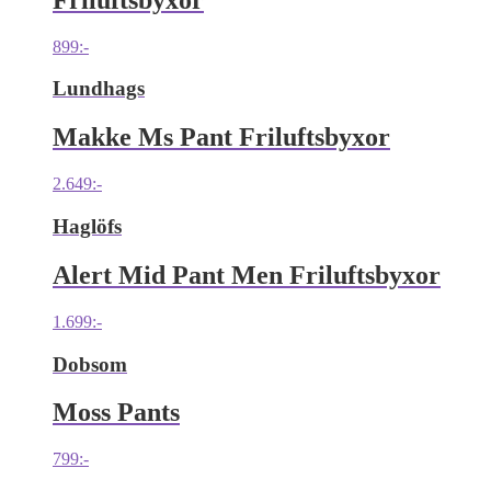
899
:-
Lundhags
Makke Ms Pant Friluftsbyxor
2.649
:-
Haglöfs
Alert Mid Pant Men Friluftsbyxor
1.699
:-
Dobsom
Moss Pants
799
:-