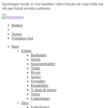
Sportringen består av fria handlare vilket betyder att varje butik har
sitt eget lokalt utvalda sortiment.
Butiker
Stories
Förmånscykel
Barn
Kläder
Badkläder
Shorts
Supporterkläder
Tights
Byxor
Jackor
Overaller
Regnkläder
T-shirts & linnen
Tröjor
Underkläder
Skor
Fotbollsskor