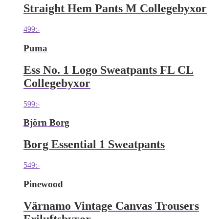
Straight Hem Pants M Collegebyxor
499
:-
Puma
Ess No. 1 Logo Sweatpants FL CL
Collegebyxor
599
:-
Björn Borg
Borg Essential 1 Sweatpants
549
:-
Pinewood
Värnamo Vintage Canvas Trousers
Friluftsbyxor