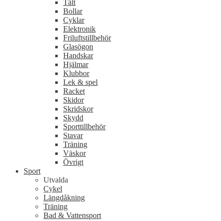
Tält
Bollar
Cyklar
Elektronik
Friluftstillbehör
Glasögon
Handskar
Hjälmar
Klubbor
Lek & spel
Racket
Skidor
Skridskor
Skydd
Sporttillbehör
Stavar
Träning
Väskor
Övrigt
Sport
Utvalda
Cykel
Längdåkning
Träning
Bad & Vattensport