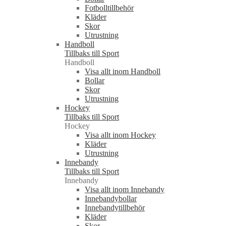
Fotbolltillbehör
Kläder
Skor
Utrustning
Handboll
Tillbaks till Sport
Handboll
Visa allt inom Handboll
Bollar
Skor
Utrustning
Hockey
Tillbaks till Sport
Hockey
Visa allt inom Hockey
Kläder
Utrustning
Innebandy
Tillbaks till Sport
Innebandy
Visa allt inom Innebandy
Innebandybollar
Innebandytillbehör
Kläder
Skor