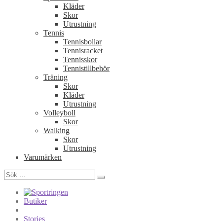
Kläder
Skor
Utrustning
Tennis
Tennisbollar
Tennisracket
Tennisskor
Tennistillbehör
Träning
Skor
Kläder
Utrustning
Volleyboll
Skor
Walking
Skor
Utrustning
Varumärken
Sök
efter:
Butiker
Stories