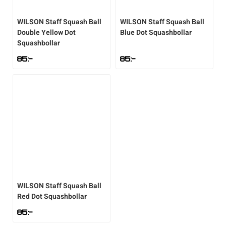
Underkläder
Skridskor
Underkläder
Skridskor
Hockey
WILSON
Staff Squash Ball
WILSON
Staff Squash Ball
Double Yellow Dot
Blue Dot Squashbollar
Squashbollar
Skydd
Skydd
Innebandy
85
:-
85
:-
Sporttillbehör
Sporttillbehör
Lek & spel
Stavar
Stavar
Längdåkning
Träning
Träning
Löpning
Väskor
Väskor
Outdoor
WILSON
Staff Squash Ball
Övrigt
Övrigt
Padel
Red Dot Squashbollar
85
:-
Rullskidor