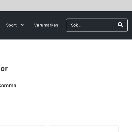
Sök
Sport
Varumärken
efter:
kor
rekomma