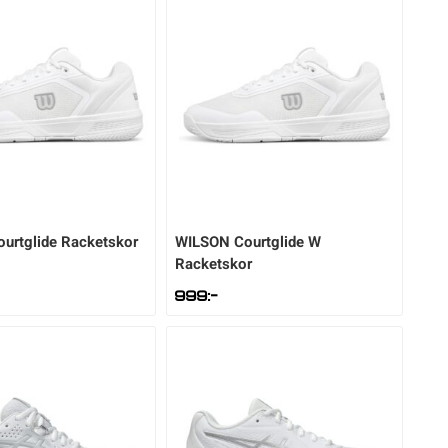
ourtglide Racketskor
WILSON
Courtglide W
Racketskor
999
:-