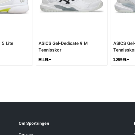
 5 Lite
ASICS
Gel-Dedicate 9 M
ASICS
Gel
Tennisskor
Tennissko
849
:-
1.299
:-
Om Sportringen
Om oss