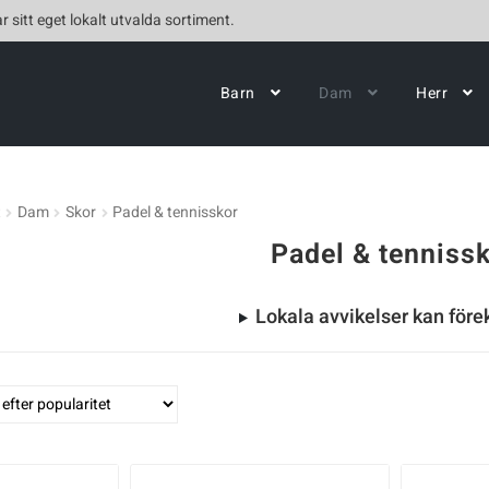
r sitt eget lokalt utvalda sortiment.
Barn
Dam
Herr
t
Dam
Skor
Padel & tennisskor
Padel & tenniss
Lokala avvikelser kan fö