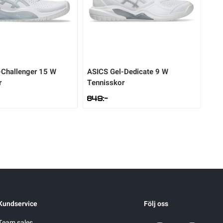
-Challenger 15 W
ASICS
Gel-Dedicate 9 W
r
Tennisskor
849
:-
Kundservice
Följ oss
Team sales