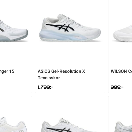
nger 15
ASICS
Gel-Resolution X
WILSON
C
Tennisskor
1.799
:-
999
:-