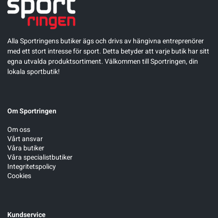
Underkläder
Skridskor
Underkläder
Skridskor
Hockey
Alla Sportringens butiker ägs och drivs av hängivna entreprenörer
Skydd
Skydd
Innebandy
med ett stort intresse för sport. Detta betyder att varje butik har sitt
egna utvalda produktsortiment. Välkommen till Sportringen, din
lokala sportbutik!
Sporttillbehör
Sporttillbehör
Lek & spel
Stavar
Stavar
Längdåkning
Om Sportringen
Träning
Träning
Löpning
Om oss
Vårt ansvar
Våra butiker
Våra specialistbutiker
Väskor
Väskor
Outdoor
Integritetspolicy
Cookies
Övrigt
Övrigt
Padel
Rullskidor
Kundservice